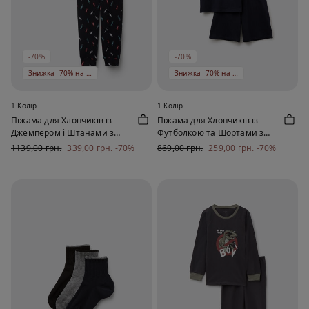
-70%
-70%
Знижка -70% на 5 од
Знижка -70% на 5 од
1 Колір
1 Колір
Піжама для Хлопчиків із
Піжама для Хлопчиків із
Джемпером і Штанами з
Футболкою та Шортами з
Бавовни з Принтом «Fast»
Бавовни з Принтом
1139,00 грн.
339,00 грн.
-70%
869,00 грн.
259,00 грн.
-70%
«Superhero»