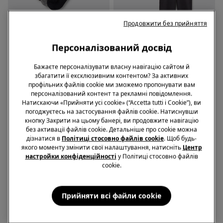
Продовжити без прийняття
-70%
-70%
Персоналізований досвід
Знижка -70% на 5 од
Знижка -70% на 5 од
Бажаєте персоналізувати власну навігацію сайтом й
3 Кольори
1 Колір
збагатити її ексклюзивним контентом? За активних
3 Пари Бавовняних
Піжама для Хлопчиків із
профільних файлів cookie ми зможемо пропонувати вам
Шкарпеток без Борту з
Джемпером і Штанами з
персоналізований контент та рекламні повідомлення.
Візерунком для Хлопчиків
Бавовни з Принтом
469,00 грн.
139,00 грн.
-70%
1139,00 грн.
339,00 грн.
-70%
Натискаючи «Прийняти усі cookie» (“Accetta tutti i Cookie”), ви
«Динозавр»
погоджуєтесь на застосування файлів cookie. Натиснувши
кнопку Закрити на цьому банері, ви продовжите навігацію
без активації файлів cookie. Детальніше про cookie можна
дізнатися в
Політиці стосовно файлів cookie
. Щоб будь-
якого моменту змінити свої налаштування, натисніть
Центр
настройки конфіденційності
у Політиці стосовно файлів
cookie.
Прийняти всі файли сookie