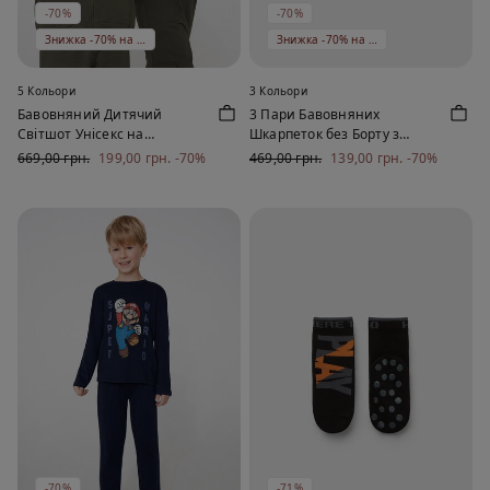
-70%
-70%
Знижка -70% на 5 од
Знижка -70% на 5 од
5 Кольори
3 Кольори
Бавовняний Дитячий
3 Пари Бавовняних
Світшот Унісекс на
Шкарпеток без Борту з
Блискавці з Капюшоном
Візерунком для Хлопчиків
669,00 грн.
199,00 грн.
-70%
469,00 грн.
139,00 грн.
-70%
-70%
-71%