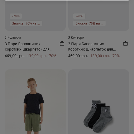
-70%
-70%
Знижка -70% на 5 од
Знижка -70% на 5 од
3 Кольори
3 Кольори
3 Пари Бавовняних
3 Пари Бавовняних
Коротких Шкарпеток для
Коротких Шкарпеток для
Дівчаток
Дівчаток
469,00 грн.
139,00 грн.
-70%
469,00 грн.
139,00 грн.
-70%