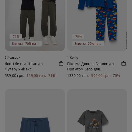
-71%
-70%
Знижка -70% на 5 од
Знижка -70% на 5 од
6 Кольори
1 Колір
Довгі Дитячі Штани з
Піжама Довга з Бавовни з
Футеру Унісекс
Принтом Lego для
Хлопчиків
539,00 грн.
159,00 грн.
-71%
1339,00 грн.
399,00 грн.
-70%