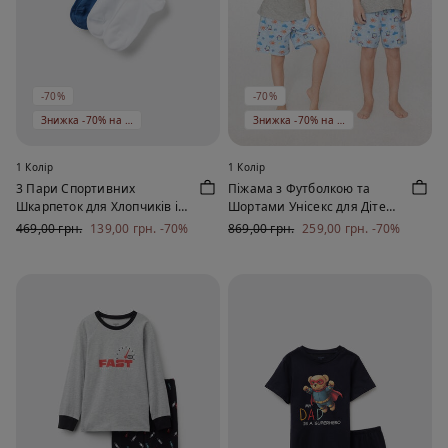
-70%
-70%
Знижка -70% на 5 од
Знижка -70% на 5 од
1 Колір
1 Колір
3 Пари Спортивних
Піжама з Футболкою та
Шкарпеток для Хлопчиків із
Шортами Унісекс для Дітей
Бавовни з Принтом
із Бавовни Best Mom
469,00 грн.
139,00 грн.
-70%
869,00 грн.
259,00 грн.
-70%