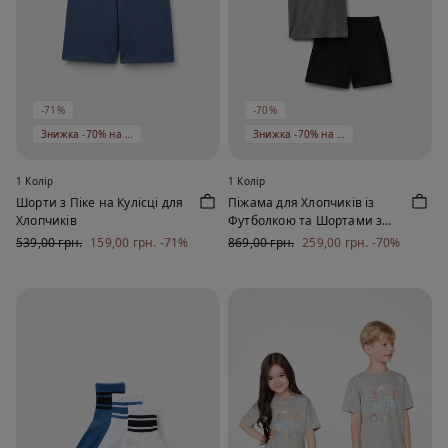
-71%
-70%
Знижка -70% на 5 од
Знижка -70% на 5 од
1 Колір
1 Колір
Шорти з Піке на Кулісці для
Піжама для Хлопчиків із
Хлопчиків
Футболкою та Шортами з
Бавовни з Принтом «Собака
539,00 грн.
159,00 грн.
-71%
869,00 грн.
259,00 грн.
-70%
на Мотоциклі»