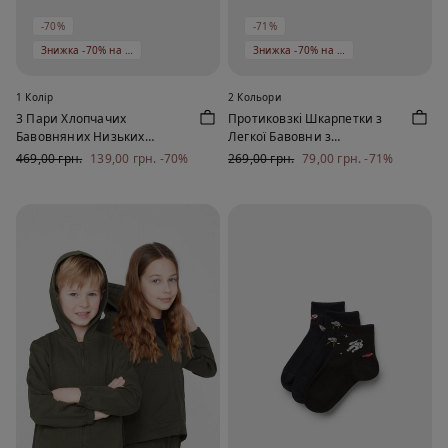
-70%
-71%
Знижка -70% на 5 од
Знижка -70% на 5 од
1 Колір
2 Кольори
3 Пари Хлопчачих
Протиковзкі Шкарпетки з
Бавовняних Низьких
Легкої Бавовни з
Шкарпеток в Рубчик з
Візерунком для Хлопчиків
469,00 грн.
139,00 грн.
-70%
269,00 грн.
79,00 грн.
-71%
Візерунком