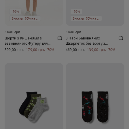
-70%
-70%
Знижка -70% на 5 од
Знижка -70% на 5 од
3 Кольори
3 Кольори
Шорти з Кишенями з
3 Пари Бавовняних
Бавовняного Футеру для
Шкарпеток без Борту з
Хлопчиків
Візерунком для Хлопчиків
599,00 грн.
179,00 грн.
-70%
469,00 грн.
139,00 грн.
-70%