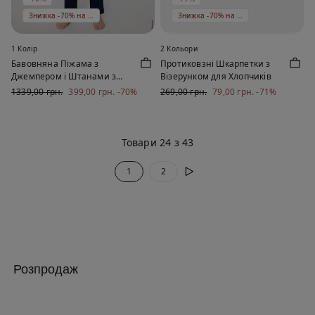
Знижка -70% на 5 од
Знижка -70% на 5 од
1 Колір
2 Кольори
Бавовняна Піжама з
Протиковзні Шкарпетки з
Джемпером і Штанами з
Візерунком для Хлопчиків
Принтом Super Mario
1339,00 грн.
399,00 грн.
-70%
269,00 грн.
79,00 грн.
-71%
Товари 24 з 43
1
2
Розпродаж