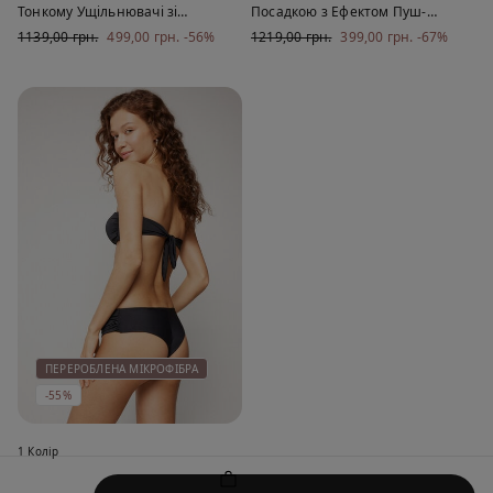
Тонкому Ущільнювачі зі
Посадкою з Ефектом Пуш-
Зборками з Переробленого
Ап
1139,00 грн.
499,00 грн.
-56%
1219,00 грн.
399,00 грн.
-67%
Матеріалу
ПЕРЕРОБЛЕНА МІКРОФІБРА
-55%
1 Колір
Плавки Бікіні Бразиліано