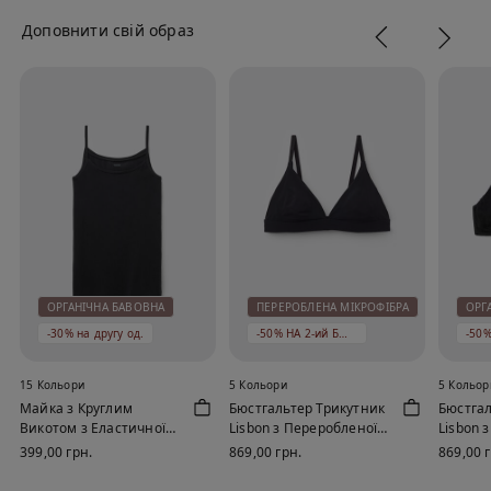
Доповнити свій образ
ОРГАНІЧНА БАВОВНА
ПЕРЕРОБЛЕНА МІКРОФІБРА
ОРГ
-30% на другу од.
-50% НА 2-ий БЮСТГАЛЬТЕР
15 Кольори
5 Кольори
5 Кольор
Майка з Круглим
Бюстгальтер Трикутник
Бюстгал
Викотом з Еластичної
Lisbon з Переробленої
Lisbon 
Органічної Бавовни
Мікрофібри
Бавовн
399,00 грн.
869,00 грн.
869,00 