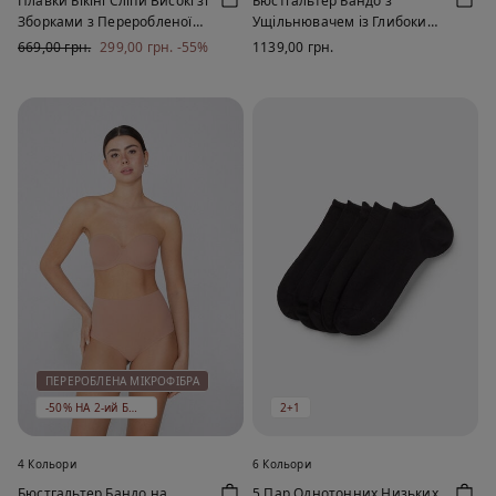
Плавки Бікіні Сліпи Високі зі
Бюстгальтер Бандо з
Зборками з Переробленої
Ущільнювачем із Глибоким
Мікрофібри
Вирізом із Переробленої
669,00 грн.
299,00 грн.
-55%
1139,00 грн.
Мікрофібри
ПЕРЕРОБЛЕНА МІКРОФІБРА
-50% НА 2-ий БЮСТГАЛЬТЕР
2+1
4 Кольори
6 Кольори
Бюстгальтер Бандо на
5 Пар Однотонних Низьких