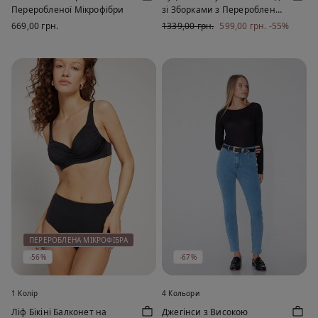
Переробленої Мікрофібри
зі Зборками з Переробленої
Мікрофібри
669,00 грн.
1339,00 грн.
599,00 грн.
-55%
ПЕРЕРОБЛЕНА МІКРОФІБРА
-56%
-67%
1 Колір
4 Кольори
Ліф Бікіні Балконет на
Джегінси з Високою