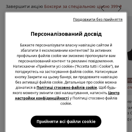
Завершити акцію
Боксери за спеціальною ціною 399 ₴
Продовжити без прийняття
Персоналізований досвід
Бажаєте персоналізувати власну навігацію сайтом й
збагатити її ексклюзивним контентом? За активних
профільних файлів cookie ми зможемо пропонувати вам
персоналізований контент та рекламні повідомлення.
Натискаючи «Прийняти усі cookie» (“Accetta tutti i Cookie”), ви
погоджуєтесь на застосування файлів cookie. Натиснувши
кнопку Закрити на цьому банері, ви продовжите навігацію
Ефект Invisible
ПЕРЕРОБЛЕНА МІКРОФІБРА
ОРГ
без активації файлів cookie. Детальніше про cookie можна
дізнатися в
Політиці стосовно файлів cookie
. Щоб будь-
-50% НА 2-ий БЮСТГАЛЬТЕР
-50% НА 2-ий БЮСТГАЛЬТЕР
якого моменту змінити свої налаштування, натисніть
Центр
настройки конфіденційності
у Політиці стосовно файлів
3 Кольори
5 Кольори
5 Кольор
cookie.
Бюстгальтер Трикутник
Бюстгальтер Трикутник
Бюстгал
із Необробленими
Lisbon з Переробленої
Paris з 
Краями Natural Lifting
Мікрофібри
Бавовн
1269,00 грн.
869,00 грн.
869,00 
Прийняти всі файли сookie