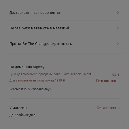
Доставлення та повернення
Перевірити наявність в магазині
Проєкт Be The Change: відстежність
На домашню адресу
Ціна для учасників програми лояльності Tezenis Talent
65 ₴
Для замовлень на суму понад 1999 ₴
Безкоштовно
Receive it in 2-3 working days
У магазин
Безкоштовно
До 7 робочих днів