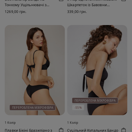
Тонкому Ущільнювачі з
Шкарпеток із Бавовни
Переробленої Мікрофібри
Унісекс
1269,00 грн.
339,00 грн.
Full Coverage
ПЕРЕРОБЛЕНА МІКРОФІБРА
ПЕРЕРОБЛЕНА МІКРОФІБРА
-55%
1 Колір
1 Колір
Плавки Бікіні Бразиліано з
Суцільний Купальник Бандо