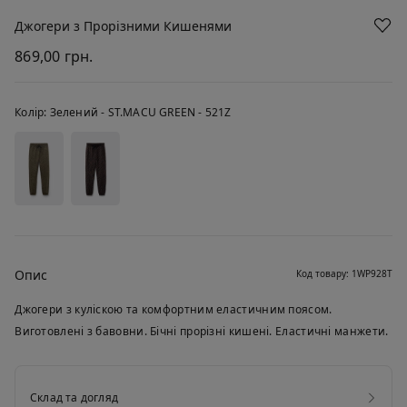
Джогери з Прорізними Кишенями
869,00 грн.
Колір:
Зелений -
ST.MACU GREEN - 521Z
Опис
Код товару: 1WP928T
Джогери з куліскою та комфортним еластичним поясом.
Виготовлені з бавовни. Бічні прорізні кишені. Еластичні манжети.
Склад та догляд