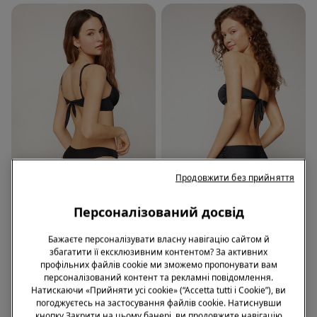
Продовжити без прийняття
ПЕРЕРОБЛЕНА МІКРОФІБРА
ПЕРЕРОБЛЕНА МІКРОФІБРА
-55%
Персоналізований досвід
1 Колір
1 Колір
Бажаєте персоналізувати власну навігацію сайтом й
збагатити її ексклюзивним контентом? За активних
Плавки Бікіні Бразиліано з
Плавки Бікіні Бразиліано
профільних файлів cookie ми зможемо пропонувати вам
Переробленої Мікрофібри
Високі зі Зборками з
персоналізований контент та рекламні повідомлення.
Переробленої Мікрофібри
669,00 грн.
669,00 грн.
299,00 грн.
-55%
Натискаючи «Прийняти усі cookie» (“Accetta tutti i Cookie”), ви
погоджуєтесь на застосування файлів cookie. Натиснувши
кнопку Закрити на цьому банері, ви продовжите навігацію