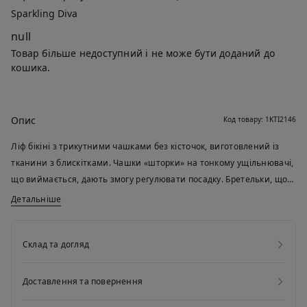
Sparkling Diva
null
Товар більше недоступний і не може бути доданий до
кошика.
Опис
Код товару: 1KTI2146
Ліф бікіні з трикутними чашками без кісточок, виготовлений із
тканини з блискітками. Чашки «шторки» на тонкому ущільнювачі,
що виймається, дають змогу регулювати посадку. Бретельки, що
регулюються, можна зав’язати ззаду на шиї або на спині завдяки
Детальніше
петлям. Виріб зав’язується ззаду на спині.
Склад та догляд
Доставлення та повернення