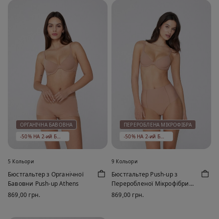
ОРГАНІЧНА БАВОВНА
ПЕРЕРОБЛЕНА МІКРОФІБРА
-50% НА 2-ий БЮСТГАЛЬТЕР
-50% НА 2-ий БЮСТГАЛЬТЕР
5 Кольори
9 Кольори
Бюстгальтер з Органічної
Бюстгальтер Push-up з
Бавовни Push-up Athens
Переробленої Мікрофібри
Athens
869,00 грн.
869,00 грн.