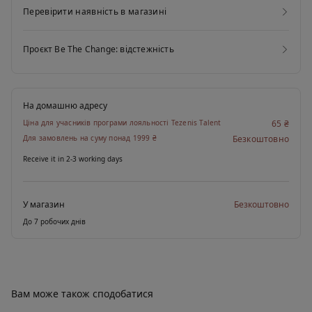
Перевірити наявність в магазині
Проєкт Be The Change: відстежність
На домашню адресу
Ціна для учасників програми лояльності Tezenis Talent
65 ₴
Для замовлень на суму понад 1999 ₴
Безкоштовно
Receive it in 2-3 working days
У магазин
Безкоштовно
До 7 робочих днів
Вам може також сподобатися