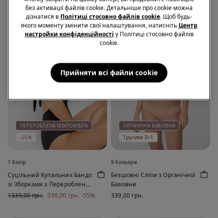
без активації файлів cookie. Детальніше про cookie можна
дізнатися в
Політиці стосовно файлів cookie
. Щоб будь-
якого моменту змінити свої налаштування, натисніть
Центр
настройки конфіденційності
у Політиці стосовно файлів
cookie.
Прийняти всі файли сookie
ПЕРЕРОБЛЕНА МІКРОФІБРА
ОРГАНІЧНА БАВОВНА
-55%
Трусики 3+1
1 Колір
9 Кольори
Суцільний Купальник Бандо
Безшовні Сліпи з Органічної
зі Зборками з Переробленої
Бавовни
Мікрофібри
1339,00 грн.
599,00 грн.
-55%
339,00 грн.