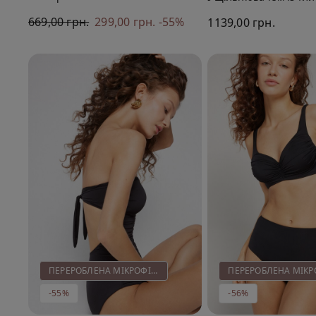
Переробленої Мікрофібри
Вирізом із Переробле
669,00 грн.
299,00 грн.
-55%
1139,00 грн.
Мікрофібри
ПЕРЕРОБЛЕНА МІКРОФІБРА
-55%
-56%