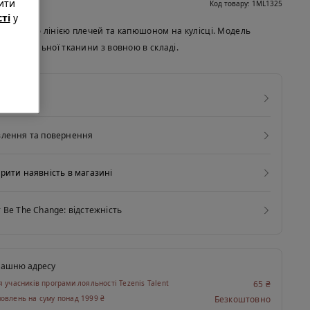
ити
Код товару: 1ML1325
ті
у
 спущеною лінією плечей та капюшоном на кулісці. Модель
ена зі щільної тканини з вовною в складі.
та догляд
влення та повернення
рити наявність в магазині
 Be The Change: відстежність
машню адресу
я учасників програми лояльності Tezenis Talent
65 ₴
овлень на суму понад 1999 ₴
Безкоштовно