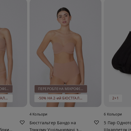
ПЕРЕРОБЛЕНА МІКРОФІБРА
ПЕРЕРОБЛЕНА МІКРОФІБРА
-50% НА 2-ий БЮСТГАЛЬТЕР
-50% НА 2-ий БЮСТГАЛЬТЕР
2+1
4 Кольори
6 Кольори
Бюстгальтер Бандо на
5 Пар Однот
ибоким
Тонкому Ущільнювачі з
Шкарпеток і