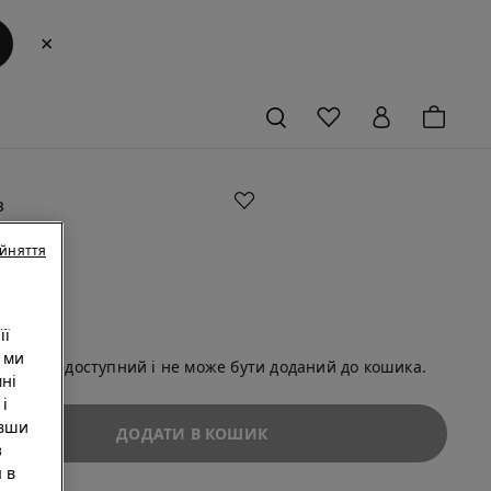
×
з
оном
ийняття
ий
її
 ми
ільше недоступний і не може бути доданий до кошика.
ні
i
увши
ДОДАТИ В КОШИК
з
 в