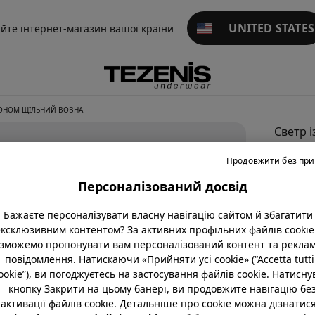
UNITED STATES
айте інтернет-магазин вашої країни
ОНОМ ЩІЛЬНИЙ ВОВНА
Светр і
Капюш
Продовжити без пр
Щільн
Персоналізований досвід
Вовна
null
Бажаєте персоналізувати власну навігацію сайтом й збагатити 
ексклюзивним контентом? За активних профільних файлів cookie
Товар б
зможемо пропонувати вам персоналізований контент та реклам
повідомлення. Натискаючи «Прийняти усі cookie» (“Accetta tutti 
ookie”), ви погоджуєтесь на застосування файлів cookie. Натисн
кнопку Закрити на цьому банері, ви продовжите навігацію бе
активації файлів cookie. Детальніше про cookie можна дізнатися