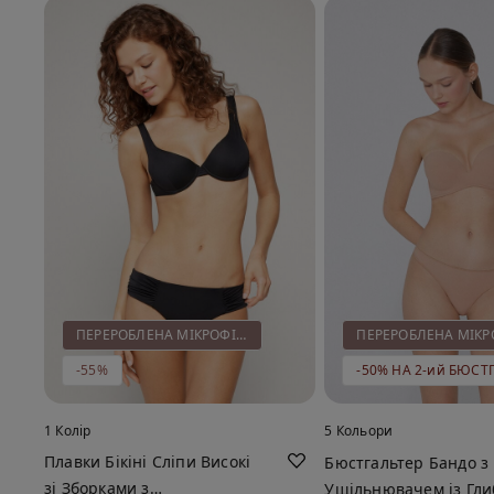
ПЕРЕРОБЛЕНА МІКРОФІБРА
-55%
1 Колір
5 Кольори
Плавки Бікіні Сліпи Високі
Бюстгальтер Бандо з
зі Зборками з
Ущільнювачем із Гл