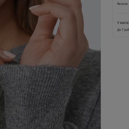
Receive 
У мага
До 7 ро