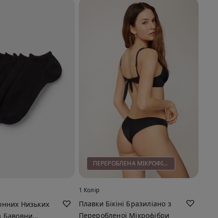
ПЕРЕРОБЛЕНА МІКРОФІБРА
1 Колір
Плавки Бікіні Бразиліано з
онних Низьких
Переробленої Мікрофібри
з Бавовни