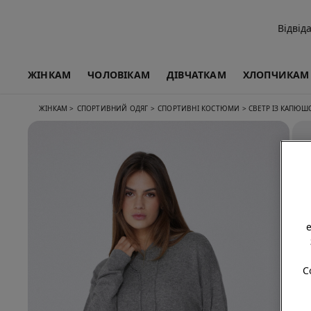
Відвід
ЖІНКАМ
ЧОЛОВІКАМ
ДІВЧАТКАМ
ХЛОПЧИКАМ
ЖІНКАМ
>
СПОРТИВНИЙ ОДЯГ
>
СПОРТИВНІ КОСТЮМИ
>
СВЕТР ІЗ КАПЮШ
C