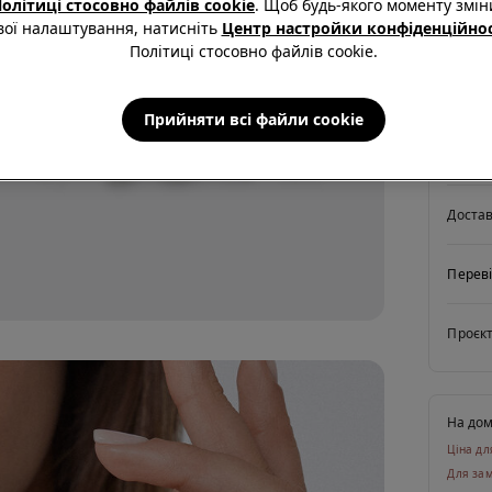
олітиці стосовно файлів cookie
. Щоб будь-якого моменту змін
Опис
вої налаштування, натисніть
Центр настройки конфіденційнос
Светр зі
Політиці стосовно файлів cookie.
виготовл
Прийняти всі файли сookie
Склад 
Доста
Переві
Проєкт
На до
Ціна дл
Для зам