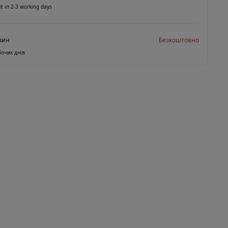
it in 2-3 working days
зин
Безкоштовно
бочих днів