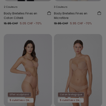
2 Couleurs
3 Couleurs
Body Bretelles Fines en
Body Bretelles Fines en
Coton Côtelé
Microfibre
16.95 CHF
5.05 CHF
-70%
19.95 CHF
5.95 CHF
-70%
Effet sculptant
Coton biologique
5 culottes x CHF 29.90
5 culottes x CHF 29.90