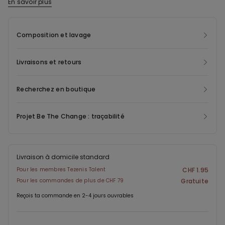
En savoir plus
sous les vêtements. La coupe brésilienne met discrètement en
valeur les courbes, tandis que les bords élastiques épousent
Composition et lavage
parfaitement le corps sans marquer. La couture arrière garantit
une coupe optimale.
Livraisons et retours
Recherchez en boutique
Projet Be The Change : traçabilité
Livraison à domicile standard
Pour les membres Tezenis Talent
CHF 1.95
Pour les commandes de plus de CHF 79
Gratuite
Reçois ta commande en 2-4 jours ouvrables