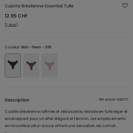
Culotte Brésilienne Essential Tulle
12.95 CHF
1 Avis
Couleur:
Noir -
Nero - 019
Description
Réf. article: 1SB2077
Culotte brésilienne raffinée et séduisante, réalisée en tulle léger et
enveloppant pour un effet élégant et féminin. Les empiècements
en microfibre ultra-douce offrent une sensation de confort
absolu, tandis que les coutures plates assurent un effet invisible