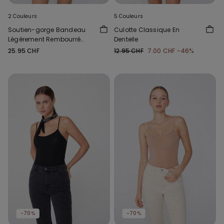
2 Couleurs
5 Couleurs
Soutien-gorge Bandeau
Culotte Classique En
Légèrement Rembourré
Dentelle
Microfibre Recyclée
25.95 CHF
12.95 CHF
7.00 CHF
-46%
Couvrance Maximale
-70%
-70%