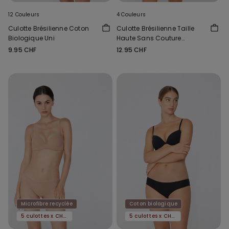
12 Couleurs
4 Couleurs
Culotte Brésilienne Coton
Culotte Brésilienne Taille
Biologique Uni
Haute Sans Couture
Microfibre Recyclée
9.95 CHF
12.95 CHF
Microfibre recyclée
Coton biologique
5 culottes x CHF 29.90
5 culottes x CHF 29.90