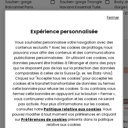
Soutien-gorge
Soutien-gorge Triangle
Body a
Balconnet Paris
Havana Essential Tulle
Gorge 
Essential Tulle
Légèrement Rembourré
Rembour
23.95 CHF
15.00 CHF
-37%
25.95 CHF
38.95 
Tulle
Fermer
Compléter la promotion
5 culottes x CHF 29.90
Expérience personnalisée
Vous souhaitez personnaliser votre navigation avec des
contenus exclusifs ? Avec les cookies de profilage, nous
pouvons vous offrir des contenus et des communications
publicitaires personnalisées. . En utilisant ces cookies, vos
données peuvent être traitées à l'étranger et dans des pays
qui ne disposent pas de lois sur la protection des données
comparables à celles de la Suisse (p. ex. les États-Unis).
Cliquez sur "Accepter tous les cookies" pour accepter les
cookies et le transfert transfrontalier de données ou fermez
cette bannière pour refuser les cookies. Si au contraire, vous
fermez cette bannière en appuyant sur le bouton « Fermer »,
vous continuerez votre navigation et les cookies ne seront
Coton biologique
Coton biologique
Cot
pas activés. Pour plus d'informations sur les cookies,
5 culottes x CHF 29.90
5 culottes x CHF 29.90
consultez notre
Politique relative aux cookies
. Vous
pouvez modifier à tout moment vos préférences en cliquant
sur
Préférences de cookies
présents dans la politique
9 Couleurs
9 Couleurs
9 Couleu
relative aux cookies.
Culotte Brésilienne
Culotte sans Coutures
Culotte