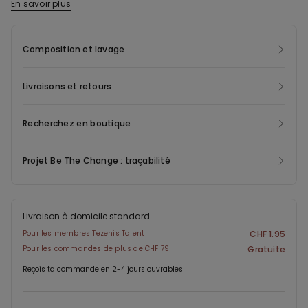
absolu, tandis que les coutures plates assurent un effet invisible
En savoir plus
sous les vêtements. La coupe brésilienne met discrètement en
valeur les courbes, tandis que les bords élastiques épousent
Composition et lavage
parfaitement le corps sans marquer. La couture arrière garantit
une coupe optimale.
Livraisons et retours
Recherchez en boutique
Projet Be The Change : traçabilité
Livraison à domicile standard
Pour les membres Tezenis Talent
CHF 1.95
Pour les commandes de plus de CHF 79
Gratuite
Reçois ta commande en 2-4 jours ouvrables