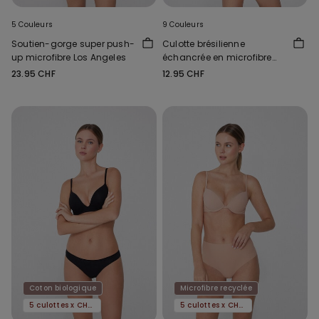
5 Couleurs
9 Couleurs
Soutien-gorge super push-
Culotte brésilienne
up microfibre Los Angeles
échancrée en microfibre
recyclée sans coutures
23.95 CHF
12.95 CHF
Coton biologique
Microfibre recyclée
5 culottes x CHF 29.90
5 culottes x CHF 29.90