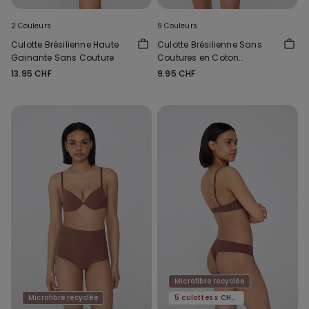
2 Couleurs
9 Couleurs
Culotte Brésilienne Haute
Culotte Brésilienne Sans
Gainante Sans Couture
Coutures en Coton
Biologique
13.95 CHF
9.95 CHF
Microfibre recyclée
Microfibre recyclée
5 culottes x CHF 29.90