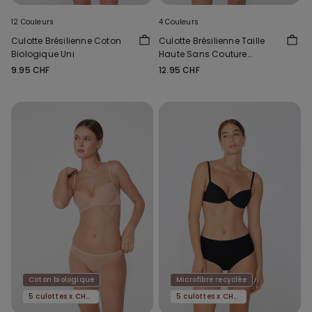
12 Couleurs
4 Couleurs
Culotte Brésilienne Coton
Culotte Brésilienne Taille
Biologique Uni
Haute Sans Couture
Microfibre Recyclée
9.95 CHF
12.95 CHF
Coton biologique
Microfibre recyclée
5 culottes x CHF 29.90
5 culottes x CHF 29.90