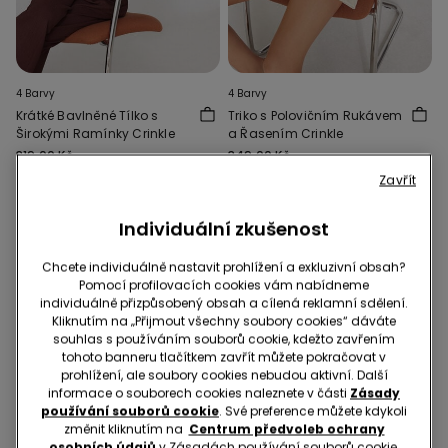
4 Barvy
4 Barvy
Krátké Bavlněné Tílko s
Triko s Polovičním Rukávem
Širokými Ramínky Crinkle
a Řasením Crinkle
319,00 Kč
349,00 Kč
Zavřít
Individuální zkušenost
Chcete individuálně nastavit prohlížení a exkluzivní obsah?
Pomocí profilovacích cookies vám nabídneme
individuálně přizpůsobený obsah a cílená reklamní sdělení.
Kliknutím na „Přijmout všechny soubory cookies“ dáváte
souhlas s používáním souborů cookie, kdežto zavřením
tohoto banneru tlačítkem zavřít můžete pokračovat v
prohlížení, ale soubory cookies nebudou aktivní. Další
informace o souborech cookies naleznete v části
Zásady
používání souborů cookie
. Své preference můžete kdykoli
změnit kliknutím na
Centrum předvoleb ochrany
osobních údajů
v Zásadách používání souborů cookie.