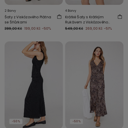
2 Barvy
4 Barvy
Šaty z Viskózového Plátna
Krátké Šaty s Krátkým
se Šňůrkami
Rukávem z Viskózového
Plátna
399,00 Kč
199,00 Kč
-50%
549,00 Kč
269,00 Kč
-51%
-50%
-50%