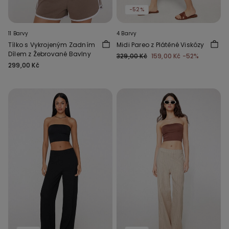
-52%
11 Barvy
4 Barvy
Tílko s Vykrojeným Zadním
Midi Pareo z Plátěné Viskózy
Dílem z Žebrované Bavlny
329,00 Kč
159,00 Kč
-52%
299,00 Kč