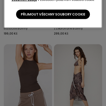
2 za 279 Kč
PŘIJMOUT VŠECHNY SOUBORY COOKIE
4 Barvy
9 Barvy
Tílko s Kulatým Výstřihem z
Tílko s Hranatým Výstřihem
Elastické Bavlny
z Žebrované Bavlny
199,00 Kč
299,00 Kč