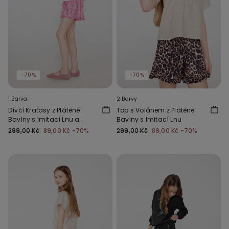
-70%
-70%
1 Barva
2 Barvy
Dívčí Kraťasy z Plátěné
Top s Volánem z Plátěné
Bavlny s Imitací Lnu a
Bavlny s Imitací Lnu
Volánky
299,00 Kč
89,00 Kč
-70%
299,00 Kč
89,00 Kč
-70%