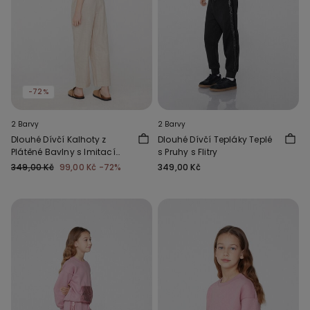
-72%
2 Barvy
2 Barvy
Dlouhé Dívčí Kalhoty z
Dlouhé Dívčí Tepláky Teplé
Plátěné Bavlny s Imitací
s Pruhy s Flitry
Lnu
349,00 Kč
99,00 Kč
-72%
349,00 Kč