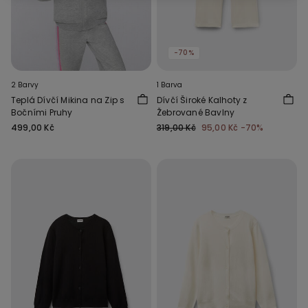
-70%
2 Barvy
1 Barva
Teplá Dívčí Mikina na Zip s
Dívčí Široké Kalhoty z
Bočními Pruhy
Žebrované Bavlny
499,00 Kč
319,00 Kč
95,00 Kč
-70%