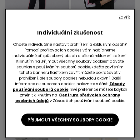
Zavřít
Individuální zkušenost
2 Barvy
2 Barvy
Chcete individuálně nastavit prohlížení a exkluzivní obsah?
Dlouhé Dívčí Tepláky Teplé
Teplá Dívčí Mikina na Zip s
Pomocí profilovacích cookies vám nabídneme
s Bočními Pruhy
Bočními Pruhy
individuálně přizpůsobený obsah a cílená reklamní sdělení.
Kliknutím na „Přijmout všechny soubory cookies“ dáváte
399,00 Kč
499,00 Kč
souhlas s používáním souborů cookie, kdežto zavřením
tohoto banneru tlačítkem zavřít můžete pokračovat v
prohlížení, ale soubory cookies nebudou aktivní. Další
informace o souborech cookies naleznete v části
Zásady
používání souborů cookie
. Své preference můžete kdykoli
změnit kliknutím na
Centrum předvoleb ochrany
osobních údajů
v Zásadách používání souborů cookie.
PŘIJMOUT VŠECHNY SOUBORY COOKIE