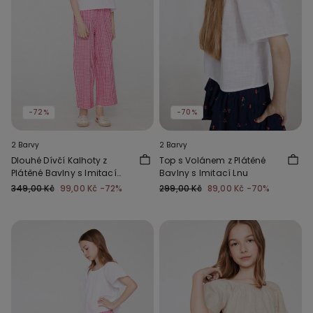
-72%
-70%
2 Barvy
2 Barvy
Dlouhé Dívčí Kalhoty z
Top s Volánem z Plátěné
Plátěné Bavlny s Imitací
Bavlny s Imitací Lnu
Lnu
349,00 Kč
99,00 Kč
-72%
299,00 Kč
89,00 Kč
-70%