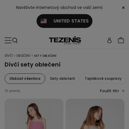
×
Navštivte internetový obchod ve vaší zemi:
UNITED STATES
>
>
DÍVČÍ
OBLEČENÍ
SETY OBLEČENÍ
Dívčí sety oblečení
Ukázat všechno
Sety oblečení
Teplákové soupravy
Použít filtr
33 položky