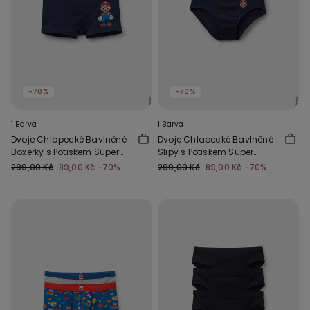
-70%
-70%
1 Barva
1 Barva
Dvoje Chlapecké Bavlněné
Dvoje Chlapecké Bavlněné
Boxerky s Potiskem Super
Slipy s Potiskem Super
Mario
Mario
299,00 Kč
89,00 Kč
-70%
299,00 Kč
89,00 Kč
-70%