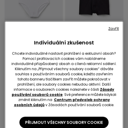
Zavřít
Individuální zkušenost
3 Barvy
3 Barvy
Čtvery Chlapecké Bavlněné
Čtvery Chlapecké Bavlněné
Chcete individuálně nastavit prohlížení a exkluzivní obsah?
Slipy Basic
Boxerky Basic
Pomocí profilovacích cookies vám nabídneme
299,00 Kč
299,00 Kč
individuálně přizpůsobený obsah a cílená reklamní sdělení.
Kliknutím na „Přijmout všechny soubory cookies“ dáváte
souhlas s používáním souborů cookie, kdežto zavřením
tohoto banneru tlačítkem zavřít můžete pokračovat v
prohlížení, ale soubory cookies nebudou aktivní. Další
informace o souborech cookies naleznete v části
Zásady
používání souborů cookie
. Své preference můžete kdykoli
změnit kliknutím na
Centrum předvoleb ochrany
osobních údajů
v Zásadách používání souborů cookie.
PŘIJMOUT VŠECHNY SOUBORY COOKIE