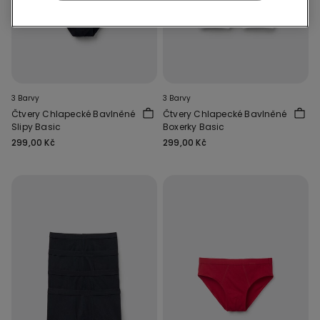
3 Barvy
3 Barvy
Čtvery Chlapecké Bavlněné
Čtvery Chlapecké Bavlněné
Slipy Basic
Boxerky Basic
299,00 Kč
299,00 Kč