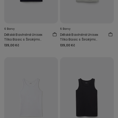
6 Barvy
6 Barvy
Dětské Bavlněné Unisex
Dětské Bavlněné Unisex
Tílko Basic s Širokými
Tílko Basic s Širokými
Ramínky
Ramínky
139,00 Kč
139,00 Kč