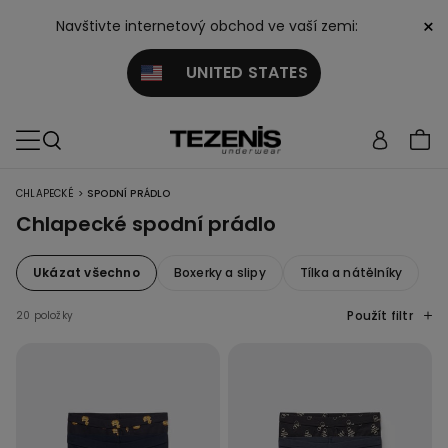
×
Navštivte internetový obchod ve vaší zemi:
UNITED STATES
>
CHLAPECKÉ
SPODNÍ PRÁDLO
Chlapecké spodní prádlo
Ukázat všechno
Boxerky a slipy
Tílka a nátělníky
Použít filtr
20 položky