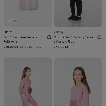
-72%
1 Barva
2 Barvy
Dívčí Bavlněné Tričko s
Dlouhé Dívčí Tepláky Teplé
Potiskem
s Pruhy s Flitry
229,00 Kč
65,00 Kč
-72%
349,00 Kč