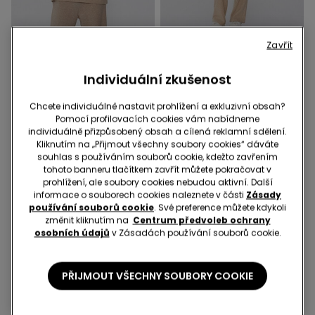
Zavřít
2 Barvy
2 Barvy
Individuální zkušenost
Dívčí Triko s Dlouhým
Dlouhé, Široké Kalhoty
Rukávem Warm Touch
Warm Touch
Chcete individuálně nastavit prohlížení a exkluzivní obsah?
349,00 Kč
349,00 Kč
Pomocí profilovacích cookies vám nabídneme
individuálně přizpůsobený obsah a cílená reklamní sdělení.
Kliknutím na „Přijmout všechny soubory cookies“ dáváte
souhlas s používáním souborů cookie, kdežto zavřením
tohoto banneru tlačítkem zavřít můžete pokračovat v
prohlížení, ale soubory cookies nebudou aktivní. Další
informace o souborech cookies naleznete v části
Zásady
používání souborů cookie
. Své preference můžete kdykoli
změnit kliknutím na
Centrum předvoleb ochrany
osobních údajů
v Zásadách používání souborů cookie.
PŘIJMOUT VŠECHNY SOUBORY COOKIE