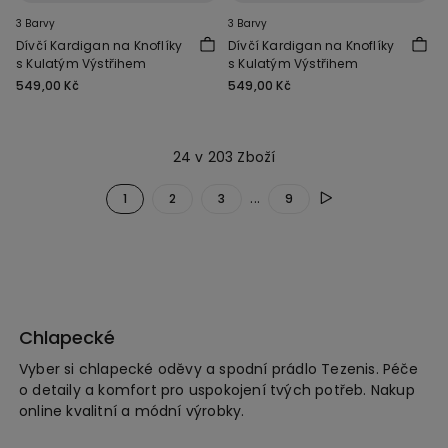
3 Barvy
3 Barvy
Dívčí Kardigan na Knoflíky
Dívčí Kardigan na Knoflíky
s Kulatým Výstřihem
s Kulatým Výstřihem
549,00 Kč
549,00 Kč
24 v 203 Zboží
...
1
2
3
9
Chlapecké
Vyber si chlapecké oděvy a spodní prádlo Tezenis. Péče
o detaily a komfort pro uspokojení tvých potřeb. Nakup
online kvalitní a módní výrobky.