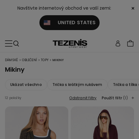
×
Navštivte internetový obchod ve vaší zemi:
UNITED STATES
>
>
>
DÁMSKÉ
OBLEČENÍ
TOPY
MIKINY
Mikiny
Ukázat všechno
Trička s krátkým rukávem
Trička a tílk
Odstranit filtry
Použít filtr
(1)
12 položky