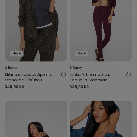
Nové
Nové
2 Barvy
6 Barvy
Mikina s Kapucí, Zipem a
Lehká Mikina na Zip s
Stahovací Šňůrkou
Kapucí a Stahovací
Šňůrkou
349,00 Kč
349,00 Kč