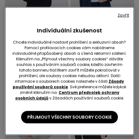
Zavřít
-50%
Individuální zkušenost
3 produkty | -70%
Chcete individuálně nastavit prohlížení a exkluzivní obsah?
1 Barva
6 Barvy
Pomocí profilovacích cookies vám nabídneme
Triko s Dlouhým Rukávem,
Lehká Mikina na Zip s
individuálně přizpůsobený obsah a cílená reklamní sdělení.
Kulatým Výstřihem a
Kapucí a Stahovací
Kliknutím na „Přijmout všechny soubory cookies“ dáváte
Manžetami
Šňůrkou
souhlas s používáním souborů cookie, kdežto zavřením
299,00 Kč
149,00 Kč
-50%
349,00 Kč
tohoto banneru tlačítkem zavřít můžete pokračovat v
prohlížení, ale soubory cookies nebudou aktivní. Další
informace o souborech cookies naleznete v části
Zásady
používání souborů cookie
. Své preference můžete kdykoli
změnit kliknutím na
Centrum předvoleb ochrany
osobních údajů
v Zásadách používání souborů cookie.
PŘIJMOUT VŠECHNY SOUBORY COOKIE