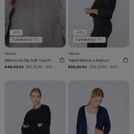
-51%
-50%
3 produkty | -70%
3 produkty | -70%
1 Barva
1 Barva
Mikina na Zip Soft Touch
Teplá Mikina s Kapucí
649,00 Kč
319,00 Kč
-51%
599,00 Kč
299,00 Kč
-50%