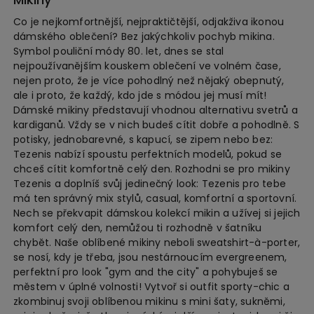
Co je nejkomfortnější, nejpraktičtější, odjakživa ikonou
dámského oblečení? Bez jakýchkoliv pochyb mikina.
Symbol pouliční módy 80. let, dnes se stal
nejpoužívanějším kouskem oblečení ve volném čase,
nejen proto, že je více pohodlný než nějaký obepnutý,
ale i proto, že každý, kdo jde s módou jej musí mít!
Dámské mikiny představují vhodnou alternativu svetrů a
kardiganů. Vždy se v nich budeš cítit dobře a pohodlně. S
potisky, jednobarevné, s kapucí, se zipem nebo bez:
Tezenis nabízí spoustu perfektních modelů, pokud se
chceš cítit komfortně celý den. Rozhodni se pro mikiny
Tezenis a doplníš svůj jedinečný look: Tezenis pro tebe
má ten správný mix stylů, casual, komfortní a sportovní.
Nech se překvapit dámskou kolekcí mikin a užívej si jejich
komfort celý den, nemůžou ti rozhodně v šatníku
chybět. Naše oblíbené mikiny neboli sweatshirt-à-porter,
se nosí, kdy je třeba, jsou nestárnoucím evergreenem,
perfektní pro look "gym and the city" a pohybuješ se
městem v úplné volnosti! Vytvoř si outfit sporty-chic a
zkombinuj svoji oblíbenou mikinu s mini šaty, sukněmi,