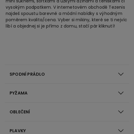
mini sukněmi, šortkami a úzkými džínami a teniskami či
vysokým podpatkem. V internetovém obchodě Tezenis
najdeš spoustu barevné a módní nabídky s výhodným
poměrem kvalita/cena. Vyber si mikiny, které se ti nejvíc
líbí a objednej si je přímo z domu, stačí pár kliknutí!
SPODNÍ PRÁDLO
PYŽAMA
OBLEČENÍ
PLAVKY