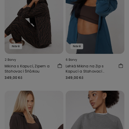
Nové
Nové
2 Barvy
6 Barvy
Mikina s Kapucí, Zipem a
Lehká Mikina na Zip s
Stahovací Šňůrkou
Kapucí a Stahovací
Šňůrkou
349,00 Kč
349,00 Kč