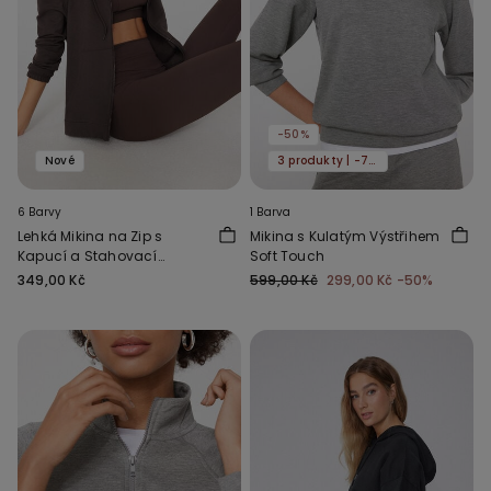
-50%
Nové
3 produkty | -70%
6 Barvy
1 Barva
Lehká Mikina na Zip s
Mikina s Kulatým Výstřihem
Kapucí a Stahovací
Soft Touch
Šňůrkou
349,00 Kč
599,00 Kč
299,00 Kč
-50%