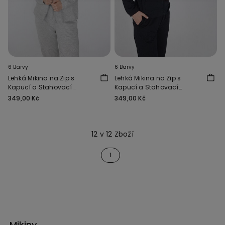
6 Barvy
6 Barvy
Lehká Mikina na Zip s
Lehká Mikina na Zip s
Kapucí a Stahovací
Kapucí a Stahovací
Šňůrkou
Šňůrkou
349,00 Kč
349,00 Kč
12 v 12 Zboží
1
Mikiny