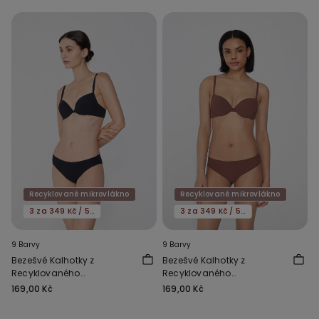
Recyklované mikrovlákno
Recyklované mikrovlákno
3 za 349 Kč / 5 za 549 Kč
3 za 349 Kč / 5 za 549 Kč
9 Barvy
9 Barvy
Bezešvé Kalhotky z
Bezešvé Kalhotky z
Recyklovaného
Recyklovaného
Mikrovlákna
Mikrovlákna
169,00 Kč
169,00 Kč