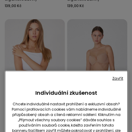
139,00 Kč
139,00 Kč
Zavřít
Individuální zkušenost
Organická bavlna
Organická bavlna
3 za 349 Kč / 5 za 549 Kč
3 za 349 Kč / 5 za 549 Kč
Chcete individuálně nastavit prohlížení a exkluzivní obsah?
Pomocí profilovacích cookies vám nabídneme individuálně
přizpůsobený obsah a cílená reklamní sdělení. Kliknutím na
10 Barvy
9 Barvy
„Přijmout všechny soubory cookies“ dáváte souhlas s
Dámské kalhotky z
Bavlněné kalhotky z
používáním souborů cookie, kdežto zavřením tohoto
organické bavlny
organické bavlny
banneru tlačítkem zavřít můžete pokračovat v prohlížení, ale