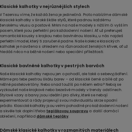
Klasické kalhotky v nejrůznějších stylech
V Tezenisu víme, že každá žena je jedinečná. Proto nabízíme dámské
klasické kalhotky v široké škále stylů, které padnou každému
ženskému vkusu a postavě. Mrkni na naše modely s nižším či vyšším
pasem, které jsou perfektní pro každodenní nošení. Ať už preferuješ
romantické kousky s krajkou nebo bavlněnou klasiku, u nás najdeš
perfektní model, který ti zaručeně padne. Naše kolekce klasických
kalhotek je navržena s ohledem na různorodost ženských křivek, ať už
hledáš něco na běžné nošení nebo speciální příležitosti.
Klasické bavlněné kalhotky v pestrých barvách
Naše klasické kalhotky nejsou jen o pohodlí, ale také o sebevyjádření.
Máme pro tebe pestrou škálu barev – od klasické černé a bílé až po
něžné pastelové tóny. Nebo snad toužíš po něčem extra? Neboj se
vyzkoušet naše krajkové nebo bezešvé modely v trendy odstínech.
Stylové vzory a barvy jsou ideální pro dívky, které se nebojí
experimentovat a rády projevují svou individualitu skrze spodní
prádlo. Klasické kalhotky jsou velmi pohodlné pro každodenní nošení
a skvěle tak doplní třeba
teplákovou soupravu
a další domácí
oblečení, například
dámské tepláky
.
Dámské klasické kalhotky v rozmanitých materiálech