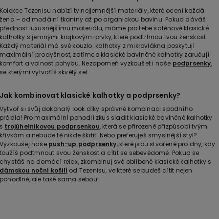
Kolekce Tezenisu nabízí ty nejjemnější materiály, které ocení každá
žena – od modální tkaniny až po organickou bavlnu. Pokud dáváš
přednost luxusnějšímu materiálu, máme pro tebe saténové klasické
kalhotky s jemnými krajkovými prvky, které podtrhnou tvou ženskost.
Každý materiál má své kouzlo: kalhotky z mikrovlákna poskytují
maximální prodyšnost, zatímco klasické bavlněné kalhotky zaručují
komfort a volnost pohybu. Nezapomeň vyzkoušet i naše
podprsenky
,
se kterými vytvoříš skvělý set.
Jak kombinovat klasické kalhotky a podprsenky?
Vytvoř si svůj dokonalý look díky správné kombinaci spodního
prádla! Pro maximální pohodlí zkus sladit klasické bavlněné kalhotky
s
trojúhelníkovou podprsenkou
, která se přirozeně přizpůsobí tvým
křivkám a nebude tě nikde škrtit. Nebo preferuješ smyslnější styl?
Vyzkoušej naše
push-up podprsenky
, které jsou stvořené pro dny, kdy
toužíš podtrhnout svou ženskost a cítit se sebevědomě. Pokud se
chystáš na domácí relax, zkombinuj své oblíbené klasické kalhotky s
dámskou noční košilí
od Tezenisu, ve které se budeš cítit nejen
pohodlně, ale také sama sebou!