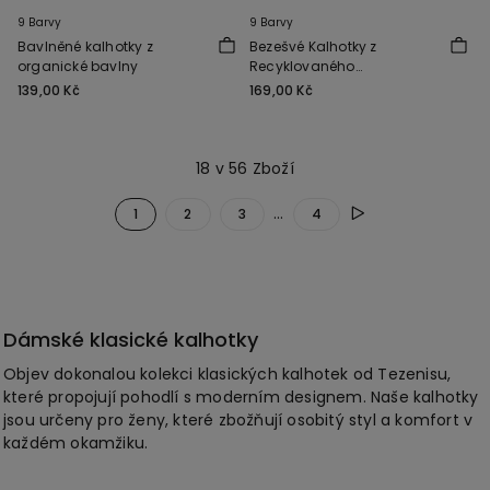
9 Barvy
9 Barvy
Bavlněné kalhotky z
Bezešvé Kalhotky z
organické bavlny
Recyklovaného
Mikrovlákna
139,00 Kč
169,00 Kč
18 v 56 Zboží
...
1
2
3
4
Dámské klasické kalhotky
Objev dokonalou kolekci klasických kalhotek od Tezenisu,
které propojují pohodlí s moderním designem. Naše kalhotky
jsou určeny pro ženy, které zbožňují osobitý styl a komfort v
každém okamžiku.