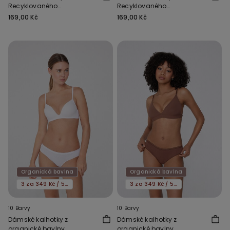
Recyklovaného
Recyklovaného
Mikrovlákna
Mikrovlákna
169,00 Kč
169,00 Kč
Organická bavlna
Organická bavlna
3 za 349 Kč / 5 za 549 Kč
3 za 349 Kč / 5 za 549 Kč
10 Barvy
10 Barvy
Dámské kalhotky z
Dámské kalhotky z
organické bavlny
organické bavlny