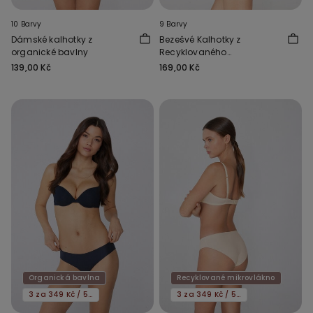
10 Barvy
9 Barvy
Dámské kalhotky z
Bezešvé Kalhotky z
organické bavlny
Recyklovaného
Mikrovlákna
139,00 Kč
169,00 Kč
Organická bavlna
Recyklované mikrovlákno
3 za 349 Kč / 5 za 549 Kč
3 za 349 Kč / 5 za 549 Kč