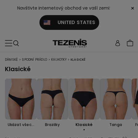
×
Navštivte internetový obchod ve vaší zemi:
UNITED STATES
>
>
>
DÁMSKÉ
SPODNÍ PRÁDLO
KALHOTKY
KLASICKÉ
Klasické
Ukázat všech
Brazilky
Klasické
Tanga
F
no