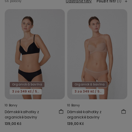
Odstranit filtry
Použít filtr
(1)
56 položky
Organická bavlna
Organická bavlna
3 za 349 Kč / 5 za 549 Kč
3 za 349 Kč / 5 za 549 Kč
10 Barvy
10 Barvy
Dámské kalhotky z
Dámské kalhotky z
organické bavlny
organické bavlny
139,00 Kč
139,00 Kč