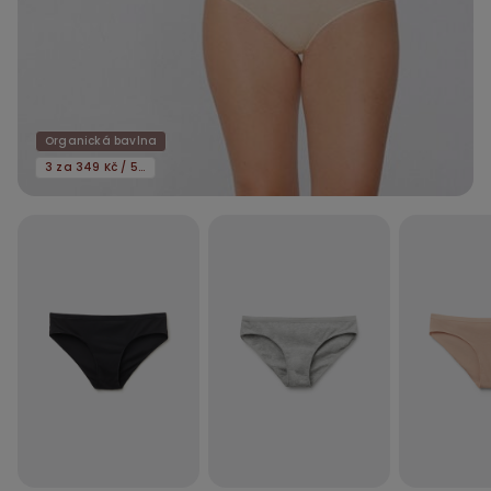
Organická bavlna
3 za 349 Kč / 5 za 549 Kč