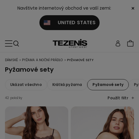
×
Navštivte internetový obchod ve vaší zemi:
UNITED STATES
>
>
DÁMSKÉ
PYŽAMA A NOČNÍ PRÁDLO
PYŽAMOVÉ SETY
Pyžamové sety
Ukázat všechno
Krátká pyžama
Pyžamové sety
Py
Použít filtr
42 položky