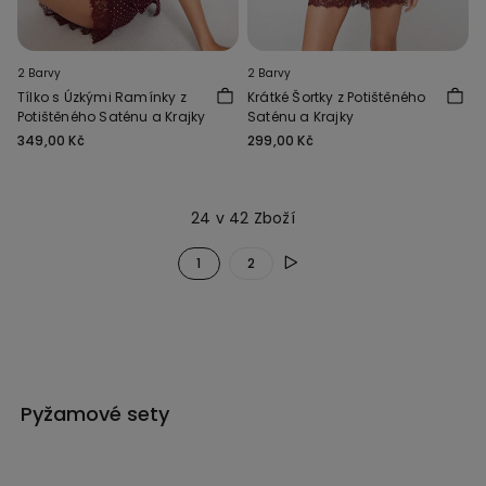
2 Barvy
2 Barvy
Tílko s Úzkými Ramínky z
Krátké Šortky z Potištěného
Potištěného Saténu a Krajky
Saténu a Krajky
349,00 Kč
299,00 Kč
24 v 42 Zboží
1
2
Pyžamové sety