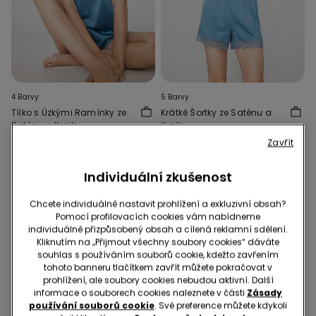
4 Barvy
5 Barvy
Tílko s Úzkými Ramínky ze
Krátké Šortky ze Saténu a
Saténu a Krajky
Krajky
349,00 Kč
299,00 Kč
Zavřít
Individuální zkušenost
Chcete individuálně nastavit prohlížení a exkluzivní obsah?
Pomocí profilovacích cookies vám nabídneme
individuálně přizpůsobený obsah a cílená reklamní sdělení.
Kliknutím na „Přijmout všechny soubory cookies“ dáváte
souhlas s používáním souborů cookie, kdežto zavřením
tohoto banneru tlačítkem zavřít můžete pokračovat v
prohlížení, ale soubory cookies nebudou aktivní. Další
informace o souborech cookies naleznete v části
Zásady
používání souborů cookie
. Své preference můžete kdykoli