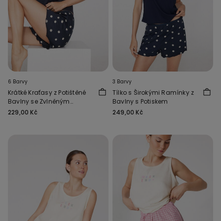
6 Barvy
3 Barvy
Krátké Kraťasy z Potištěné
Tílko s Širokými Ramínky z
Bavlny se Zvlněným
Bavlny s Potiskem
Lemem
229,00 Kč
249,00 Kč