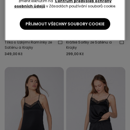
změnit kliknutím na
Centrum předvoleb ochrany
osobních údajů
v Zásadách používání souborů cookie.
PŘIJMOUT VŠECHNY SOUBORY COOKIE
4 Barvy
5 Barvy
Tílko s Úzkými Ramínky ze
Krátké Šortky ze Saténu a
Saténu a Krajky
Krajky
349,00 Kč
299,00 Kč