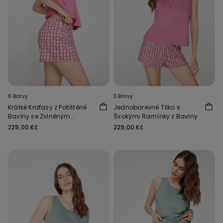
6 Barvy
3 Barvy
Krátké Kraťasy z Potištěné
Jednobarevné Tílko s
Bavlny se Zvlněným
Širokými Ramínky z Bavlny
Lemem
229,00 Kč
229,00 Kč