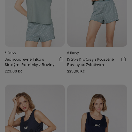
3 Barvy
6 Barvy
Jednobarevné Tílko s
Krátké Kraťasy z Potištěné
Širokými Ramínky z Bavlny
Bavlny se Zvlněným
Lemem
229,00 Kč
229,00 Kč