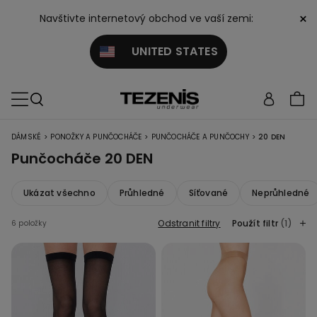
×
Navštivte internetový obchod ve vaší zemi:
UNITED STATES
>
>
>
DÁMSKÉ
PONOŽKY A PUNČOCHÁČE
PUNČOCHÁČE A PUNČOCHY
20 DEN
Punčocháče 20 DEN
Ukázat všechno
Průhledné
Síťované
Neprůhledné
Odstranit filtry
Použít filtr
(1)
6 položky