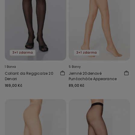
3+1 zdarma
3+1 zdarma
1 Barva
5 Barvy
Collant da Reggicalze 20
Jemné 20denové
Denari
Punčocháče Appearance
169,00 Kč
89,00 Kč