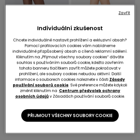
Zavřít
Individuální zkušenost
Chcete individuálně nastavit prohlížení a exkluzivní obsah?
Pomocí profilovacích cookies vám nabídneme
3+1 zdarma
3+1 zdarma
individuálně přizpůsobený obsah a cílená reklamní sdělení.
Kliknutím na „Přijmout všechny soubory cookies“ dáváte
5 Barvy
5 Barvy
souhlas s používáním souborů cookie, kdežto zavřením
Jemné 20denové
Jemné 20denové
tohoto banneru tlačítkem zavřít můžete pokračovat v
Punčocháče Appearance
Punčocháče Appearance
prohlížení, ale soubory cookies nebudou aktivní. Další
informace o souborech cookies naleznete v části
Zásady
89,00 Kč
89,00 Kč
používání souborů cookie
. Své preference můžete kdykoli
změnit kliknutím na
Centrum předvoleb ochrany
osobních údajů
v Zásadách používání souborů cookie.
6 v 6 Zboží
PŘIJMOUT VŠECHNY SOUBORY COOKIE
1