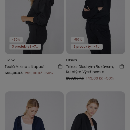
-50%
-50%
3 produkty | -70%
3 produkty | -70%
1 Barva
1 Barva
Teplá Mikina s Kapucí
Triko s Dlouhým Rukávem,
Kulatým Výstřihem a
599,00 Kč
299,00 Kč
-50%
Manžetami
299,00 Kč
149,00 Kč
-50%