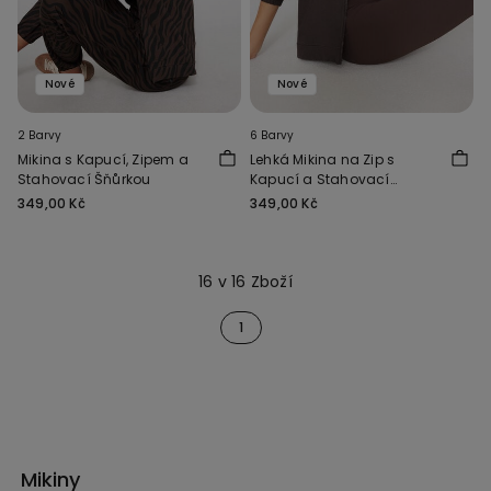
Nové
Nové
2 Barvy
6 Barvy
Mikina s Kapucí, Zipem a
Lehká Mikina na Zip s
Stahovací Šňůrkou
Kapucí a Stahovací
Šňůrkou
349,00 Kč
349,00 Kč
16 v 16 Zboží
1
Mikiny