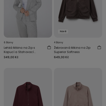
Nové
6 Barvy
4 Barvy
Lehká Mikina na Zip s
Žebrovaná Mikina na Zip
Kapucí a Stahovací
Superior Softness
Šňůrkou
349,00 Kč
649,00 Kč