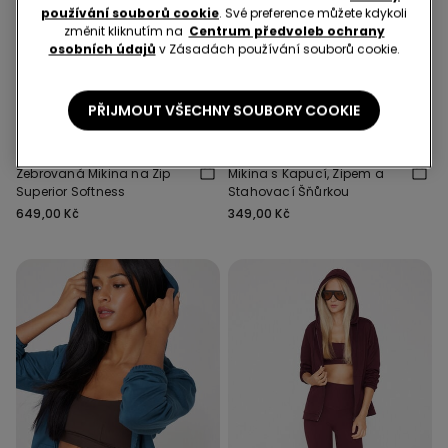
používání souborů cookie
. Své preference můžete kdykoli
změnit kliknutím na
Centrum předvoleb ochrany
osobních údajů
v Zásadách používání souborů cookie.
Nové
Nové
PŘIJMOUT VŠECHNY SOUBORY COOKIE
4 Barvy
2 Barvy
Žebrovaná Mikina na Zip
Mikina s Kapucí, Zipem a
Superior Softness
Stahovací Šňůrkou
649,00 Kč
349,00 Kč