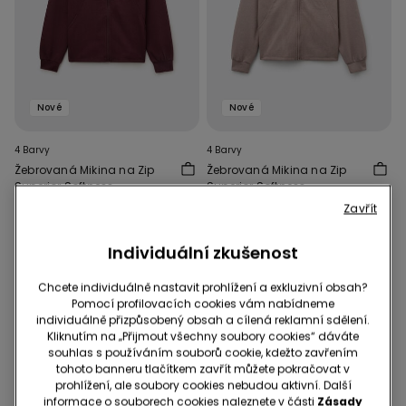
Nové
Nové
4 Barvy
4 Barvy
Žebrovaná Mikina na Zip
Žebrovaná Mikina na Zip
Superior Softness
Superior Softness
649,00 Kč
649,00 Kč
Zavřít
Individuální zkušenost
Chcete individuálně nastavit prohlížení a exkluzivní obsah?
Pomocí profilovacích cookies vám nabídneme
individuálně přizpůsobený obsah a cílená reklamní sdělení.
Kliknutím na „Přijmout všechny soubory cookies“ dáváte
souhlas s používáním souborů cookie, kdežto zavřením
tohoto banneru tlačítkem zavřít můžete pokračovat v
prohlížení, ale soubory cookies nebudou aktivní. Další
informace o souborech cookies naleznete v části
Zásady