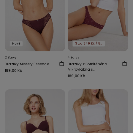
Nové
3 za 349 Kč / 5 za 549 Kč
2 Barvy
4 Barvy
Brazilky Mistery Essence
Brazilky z Potištěného
Mikrovlákna s
199,00 Kč
Nezačištěnými Švy
169,00 Kč