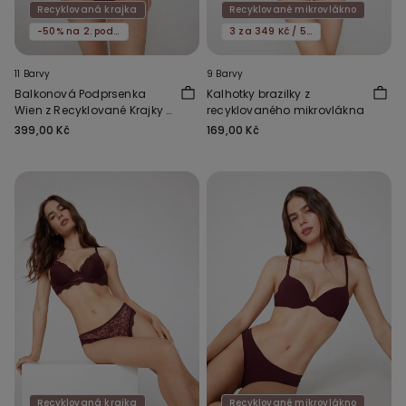
Recyklovaná krajka
Recyklované mikrovlákno
-50% na 2. podprsenku
3 za 349 Kč / 5 za 549 Kč
11 Barvy
9 Barvy
Balkonová Podprsenka
Kalhotky brazilky z
Wien z Recyklované Krajky s
recyklovaného mikrovlákna
Mírnou Vycpávkou
399,00 Kč
169,00 Kč
Recyklovaná krajka
Recyklované mikrovlákno