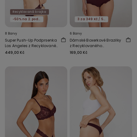
Recyklovaná krajka
-50% na 2. podprsenku
3 za 349 Kč / 5 za 549 Kč
8 Barvy
6 Barvy
Super Push-Up Podprsenka
Dámské Boxerkové Brazilky
Los Angeles z Recyklované
z Recyklovaného
Krajky
Mikrovlákna a Krajky
449,00 Kč
169,00 Kč