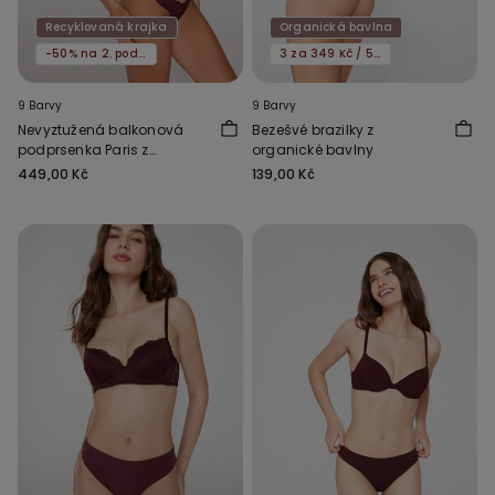
Recyklovaná krajka
Organická bavlna
-50% na 2. podprsenku
3 za 349 Kč / 5 za 549 Kč
9 Barvy
9 Barvy
Nevyztužená balkonová
Bezešvé brazilky z
podprsenka Paris z
organické bavlny
recyklované krajky
449,00 Kč
139,00 Kč