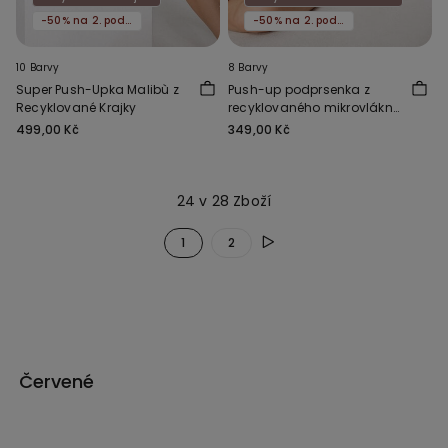
-50% na 2. podprsenku
-50% na 2. podprsenku
10 Barvy
8 Barvy
Super Push-Upka Malibù z
Push-up podprsenka z
Recyklované Krajky
recyklovaného mikrovlákna
Athens
499,00 Kč
349,00 Kč
24 v 28 Zboží
1
2
Červené