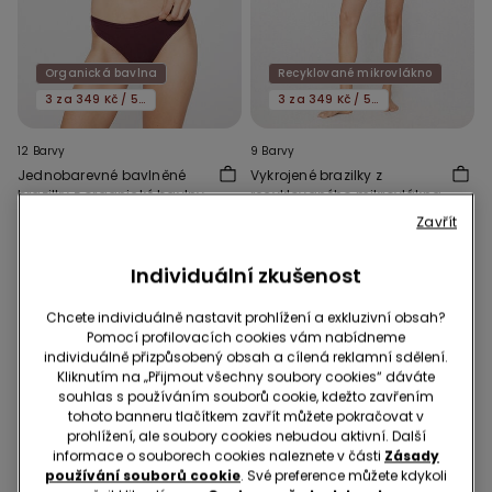
Organická bavlna
Recyklované mikrovlákno
3 za 349 Kč / 5 za 549 Kč
3 za 349 Kč / 5 za 549 Kč
12 Barvy
9 Barvy
Jednobarevné bavlněné
Vykrojené brazilky z
brazilky z organické bavlny
recyklovaného mikrovlákna
139,00 Kč
169,00 Kč
Zavřít
Individuální zkušenost
Chcete individuálně nastavit prohlížení a exkluzivní obsah?
Pomocí profilovacích cookies vám nabídneme
individuálně přizpůsobený obsah a cílená reklamní sdělení.
Kliknutím na „Přijmout všechny soubory cookies“ dáváte
souhlas s používáním souborů cookie, kdežto zavřením
tohoto banneru tlačítkem zavřít můžete pokračovat v
prohlížení, ale soubory cookies nebudou aktivní. Další
informace o souborech cookies naleznete v části
Zásady
používání souborů cookie
. Své preference můžete kdykoli