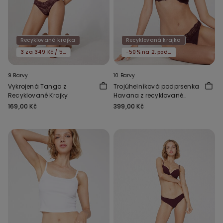
Recyklovaná krajka
Recyklovaná krajka
3 za 349 Kč / 5 za 549 Kč
-50% na 2. podprsenku
9 Barvy
10 Barvy
Vykrojená Tanga z
Trojúhelníková podprsenka
Recyklované Krajky
Havana z recyklované
krajky
169,00 Kč
399,00 Kč