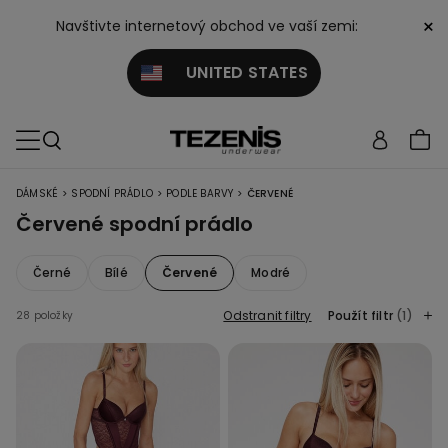
×
Navštivte internetový obchod ve vaší zemi:
UNITED STATES
>
>
>
DÁMSKÉ
SPODNÍ PRÁDLO
PODLE BARVY
ČERVENÉ
Červené spodní prádlo
Černé
Bílé
Červené
Modré
Odstranit filtry
Použít filtr
(1)
28 položky