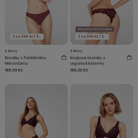
Recyklovaná krajka
3 za 349 Kč / 5 za 549 Kč
3 za 349 Kč / 5 za 549 Kč
6 Barvy
8 Barvy
Brazilky s Potištěného
Krajkové brazilky z
Mikrovlákna
organické bavlny
169,00 Kč
169,00 Kč