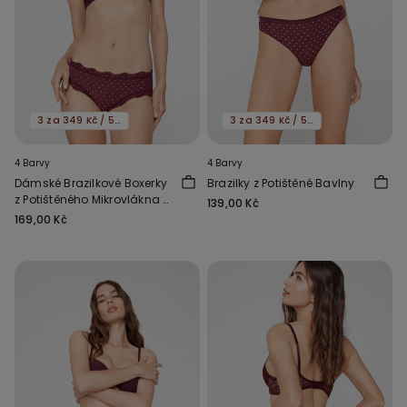
3 za 349 Kč / 5 za 549 Kč
3 za 349 Kč / 5 za 549 Kč
4 Barvy
4 Barvy
Dámské Brazilkové Boxerky
Brazilky z Potištěné Bavlny
z Potištěného Mikrovlákna a
139,00 Kč
Recyklované Krajky
169,00 Kč