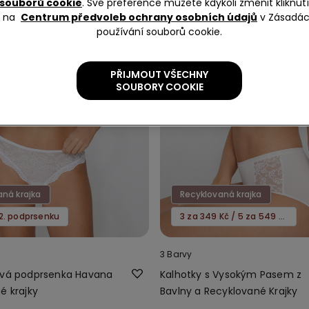
souborů cookie
. Své preference můžete kdykoli změnit kliknu
na
Centrum předvoleb ochrany osobních údajů
v Zásadá
používání souborů cookie.
PŘIJMOUT VŠECHNY
SOUBORY COOKIE
aná krajka
Recyklovaná krajka
2. podprsenku
3 za 349 Kč / 5 za 549 Kč
3 Barvy
ová podprsenka Havana
Kalhotky s Vysokým Pasem z
é krajky
Bavlny a Recyklované Krajky