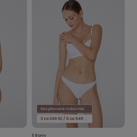
Recyklované mikrovlákno
3 za 349 Kč / 5 za 549 Kč
5 Barvy