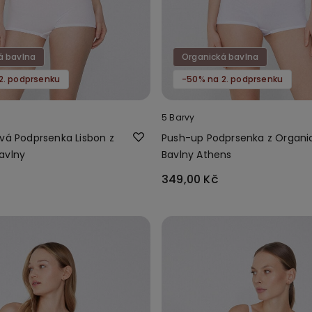
á bavlna
Organická bavlna
2. podprsenku
-50% na 2. podprsenku
5 Barvy
ová Podprsenka Lisbon z
Push-up Podprsenka z Organi
avlny
Bavlny Athens
349,00 Kč