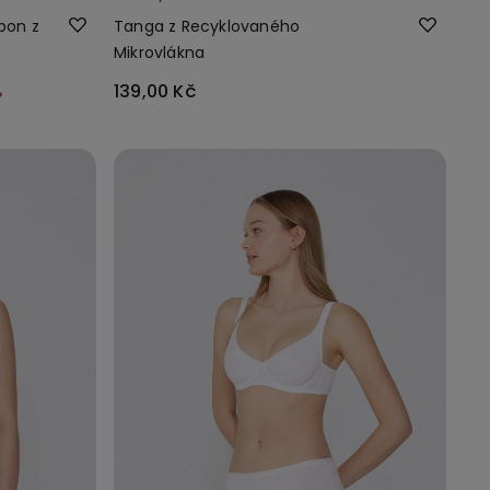
bon z
Tanga z Recyklovaného
Mikrovlákna
%
139,00 Kč