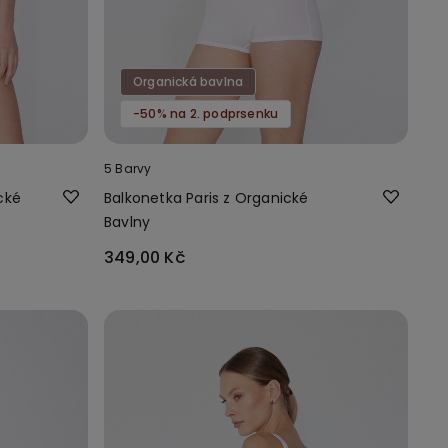
Organická bavlna
-50% na 2. podprsenku
5 Barvy
cké
Balkonetka Paris z Organické
Bavlny
349,00 Kč