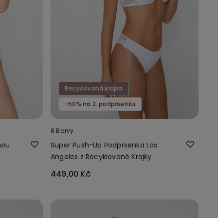
Recyklovaná krajka
-50% na 2. podprsenku
8 Barvy
nou
Super Push-Up Podprsenka Los
Angeles z Recyklované Krajky
449,00 Kč