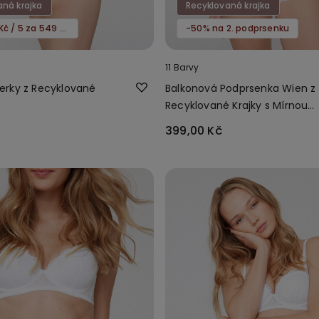
aná krajka
Recyklovaná krajka
3 za 349 Kč / 5 za 549 Kč
-50% na 2. podprsenku
11 Barvy
rky z Recyklované
Balkonová Podprsenka Wien z
Recyklované Krajky s Mírnou
Vycpávkou
399,00 Kč