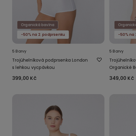
Organická bavlna
Organick
-50% na 2. podprsenku
-50% na 
5 Barvy
5 Barvy
Trojúhelníková podprsenka London
Trojúhelník
s lehkou vycpávkou
Organické B
399,00 Kč
349,00 Kč