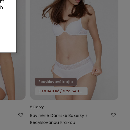
tím
ch
Recyklovaná krajka
3 za 349 Kč / 5 za 549 Kč
5 Barvy
Bavlněné Dámské Boxerky s
Recyklovanou Krajkou