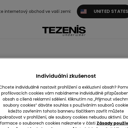
UNITED STATE
te internetový obchod ve vaší zemi:
Individuální zkušenost
Chcete individuálně nastavit prohlížení a exkluzivní obsah? Pom
profilovacích cookies vám nabídneme individuálně přizpůsobe
obsah a cílená reklamní sdělení. Kliknutím na „Přijmout všechn
soubory cookies“ dáváte souhlas s používáním souborů cookie
kdežto zavřením tohoto banneru tlačítkem zavřít můžete
pokračovat v prohlížení, ale soubory cookies nebudou aktivní. Da
nformace o souborech cookies naleznete v části
Zásady použí