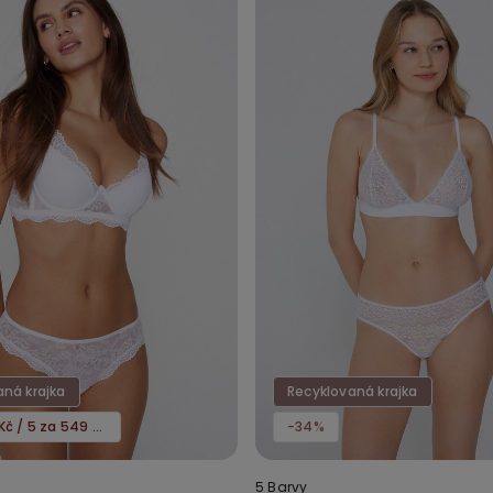
aná krajka
Recyklovaná krajka
3 za 349 Kč / 5 za 549 Kč
-34%
5 Barvy