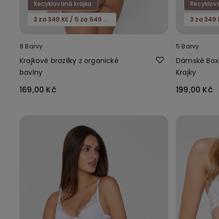
Recyklovaná krajka
Recyklov
3 za 349 Kč / 5 za 549 Kč
8 Barvy
5 Barvy
Krajkové brazilky z organické
Dámské Boxe
bavlny
Krajky
169,00 Kč
199,00 Kč