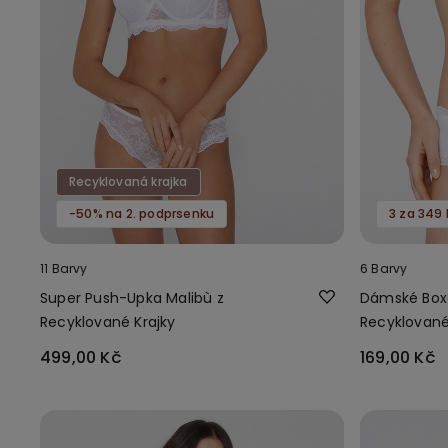
Recyklovaná krajka
-50% na 2. podprsenku
11 Barvy
6 Barvy
Super Push-Upka Malibù z
Dámské Boxe
Recyklované Krajky
Recyklované
Krajky
499,00 Kč
169,00 Kč