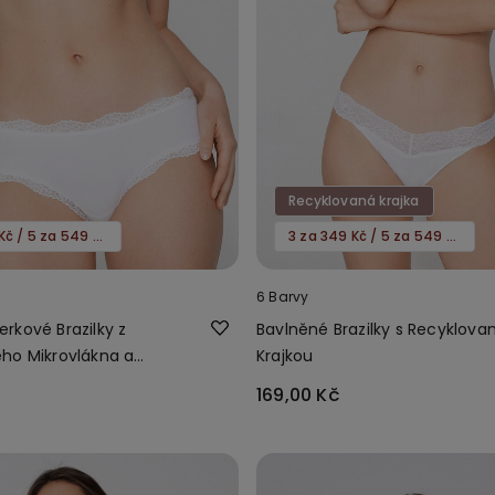
Recyklovaná krajka
3 za 349 Kč / 5 za 549 Kč
3 za 349 Kč / 5 za 549 Kč
6 Barvy
rkové Brazilky z
Bavlněné Brazilky s Recyklova
ho Mikrovlákna a
Krajkou
169,00 Kč