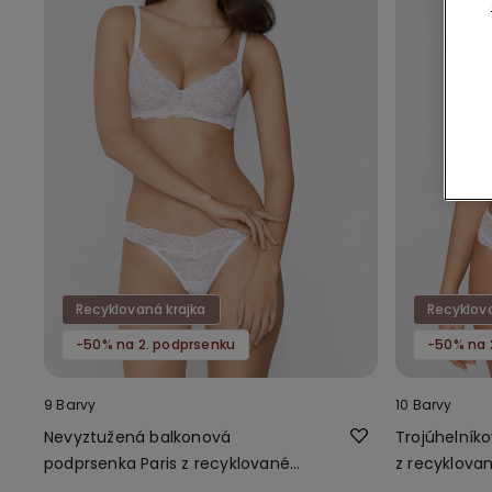
Recyklovaná krajka
Recyklov
-50% na 2. podprsenku
-50% na 
9 Barvy
10 Barvy
Nevyztužená balkonová
Trojúhelník
podprsenka Paris z recyklované
z recyklovan
krajky