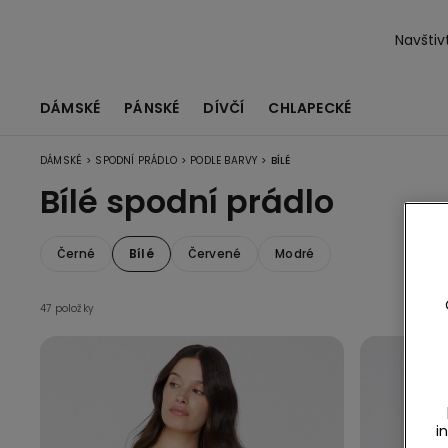
Navštiv
DÁMSKÉ
PÁNSKÉ
DÍVČÍ
CHLAPECKÉ
>
>
>
DÁMSKÉ
SPODNÍ PRÁDLO
PODLE BARVY
BÍLÉ
Bílé spodní prádlo
Černé
Bílé
Červené
Modré
47 položky
i