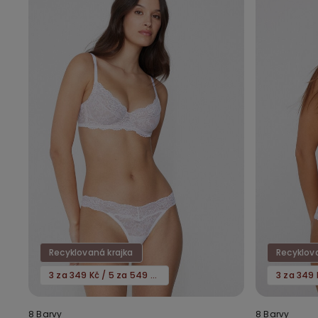
Recyklovaná krajka
Recyklov
3 za 349 Kč / 5 za 549 Kč
8 Barvy
8 Barvy