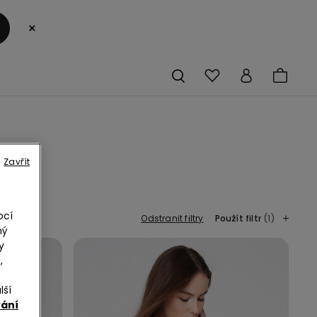
×
S
Zavřít
ocí
Odstranit filtry
Použít filtr
(1)
ný
y
,
lší
vání