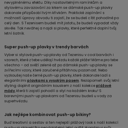
nevyplněnému efektu. Díky nastavitelným ramínkům a
stylovému zavazování za krkem se dámské push-up plavky
dokonale přizpůsobí tvým křivkám. Praktické zapínání s
možností úpravy obvodu ti zajistí, že se budeš cítit pohodlně po
celý den. S Tezenisem budeš mít jistotu, že budeš vypadat vždy
skvěle. Tak neváhej a najdi si plavky, které perfektně doplní tvůj
letní šatník.
Super push-up plavky v trendy barvách
Vyber si stylové push-up plavky od Tezenisu v cool barvách i
vzorech, které z tebe udělají hvězdu každé pláže! Máme pro tebe
všechno – od svěží zelené až po dámské push-up plavky se
zvířecími vzory, které zaručeně přitáhnou pozornost. Nebo
vyzkoušej naše černé push-up plavky, které dokonale ladí s
elegantními
plavkami s vysokým pasem
. Nezapomeň svůj letní
styling doplnit originálním kouskem z naší kolekce
plážové
módy
, která ti zajistí pohodlí a styl na každém kroku! S
barevnými push-up plavkami od Tezenisu budeš u vody za
superhvězdu.
Jak nejlépe kombinovat push-up bikiny?
Buď kreativní a sestav si ten nejlepší plážový look s naší kolekcí
push-up plavek! Pro neodolatelný letní outfit zkombinuj svůj