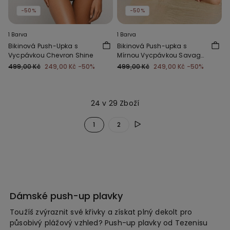
-50%
-50%
1 Barva
1 Barva
Bikinová Push-Upka s
Bikinová Push-upka s
Vycpávkou Chevron Shine
Mírnou Vycpávkou Savage
Sun
499,00 Kč
249,00 Kč
-50%
499,00 Kč
249,00 Kč
-50%
24 v 29 Zboží
1
2
Dámské push-up plavky
Toužíš zvýraznit své křivky a získat plný dekolt pro
působivý plážový vzhled? Push-up plavky od Tezenisu