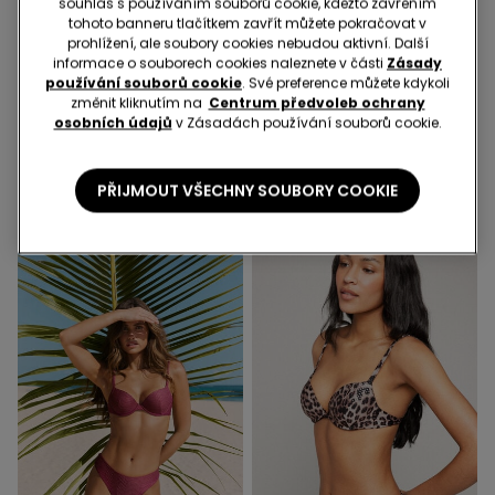
souhlas s používáním souborů cookie, kdežto zavřením
tohoto banneru tlačítkem zavřít můžete pokračovat v
prohlížení, ale soubory cookies nebudou aktivní. Další
informace o souborech cookies naleznete v části
Zásady
-38%
-50%
používání souborů cookie
. Své preference můžete kdykoli
změnit kliknutím na
Centrum předvoleb ochrany
1 Barva
1 Barva
osobních údajů
v Zásadách používání souborů cookie.
Bikinová Push-upka s
Bikinová Push-Upka s
Mírnou Vycpávkou
Vycpávkou Sparkling
Sparkling Touch Zlatá
Touch Olivová
399,00 Kč
249,00 Kč
PŘIJMOUT VŠECHNY SOUBORY COOKIE
-38%
499,00 Kč
249,00 Kč
-50%