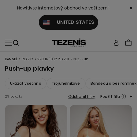
×
Navštivte internetový obchod ve vaší zemi:
UNITED STATES
>
>
>
DÁMSKÉ
PLAVKY
VRCHNÍ DÍLY PLAVEK
PUSH-UP
Push-up plavky
Ukázat všechno
Trojúhelníkové
Bandeau a bez ramínek
Odstranit filtry
Použít filtr
(1)
29 položky