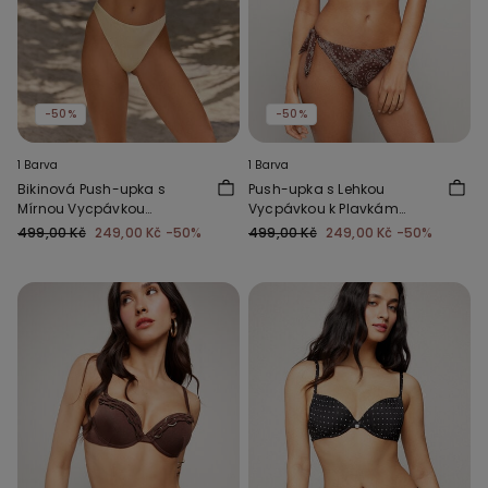
-50%
-50%
1 Barva
1 Barva
Bikinová Push-upka s
Push-upka s Lehkou
Mírnou Vycpávkou
Vycpávkou k Plavkám
Paradise Bay Bílá
Country Vibe
499,00 Kč
249,00 Kč
-50%
499,00 Kč
249,00 Kč
-50%