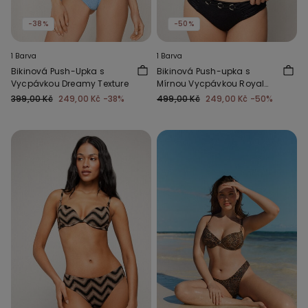
-38%
-50%
1 Barva
1 Barva
Bikinová Push-Upka s
Bikinová Push-upka s
Vycpávkou Dreamy Texture
Mírnou Vycpávkou Royal
Essence
399,00 Kč
249,00 Kč
-38%
499,00 Kč
249,00 Kč
-50%