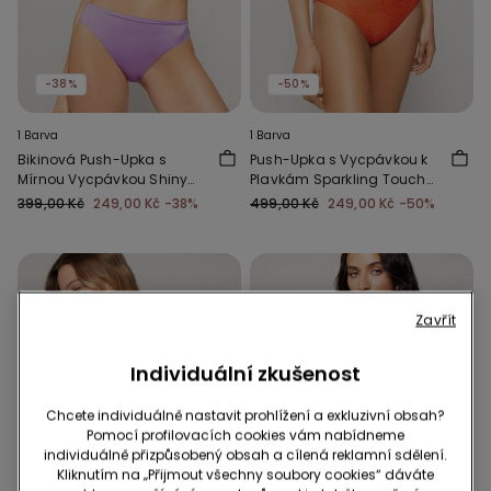
-38%
-50%
1 Barva
1 Barva
Bikinová Push-Upka s
Push-Upka s Vycpávkou k
Mírnou Vycpávkou Shiny
Plavkám Sparkling Touch
Glam Lila
Orange
399,00 Kč
249,00 Kč
-38%
499,00 Kč
249,00 Kč
-50%
Zavřít
Individuální zkušenost
Chcete individuálně nastavit prohlížení a exkluzivní obsah?
Pomocí profilovacích cookies vám nabídneme
individuálně přizpůsobený obsah a cílená reklamní sdělení.
Kliknutím na „Přijmout všechny soubory cookies“ dáváte