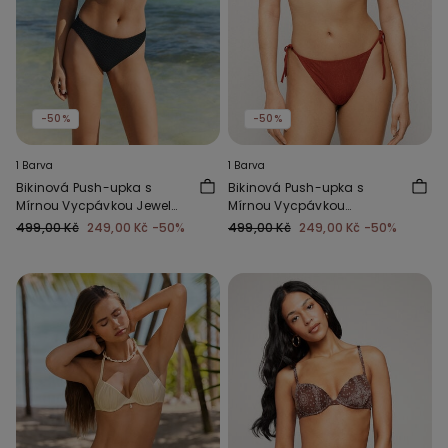
-50%
-50%
1 Barva
1 Barva
Bikinová Push-upka s
Bikinová Push-upka s
Mírnou Vycpávkou Jewel
Mírnou Vycpávkou
Net
Paradise Bay Rum
499,00 Kč
249,00 Kč
-50%
499,00 Kč
249,00 Kč
-50%