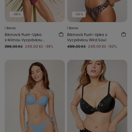
-38%
-50%
1 Barva
1 Barva
Bikinová Push-Upka
Bikinová Push-Upka s
s Mírnou Vycpávkou
Vycpávkou Wild Soul
Sparkling Touch Slézová
399,00 Kč
249,00 Kč
-38%
499,00 Kč
249,00 Kč
-50%