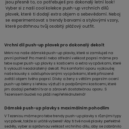
jsou přesně to, co potřebuješ pro dokonalý letní look!
Vyber si z naší cool kolekce push-up vrchních dílů
plavek, které ti dodají extra objem a sebevědomí. Neboj
se experimentovat s trendy barvami a stylovými vzory,
které podtrhnou tvůj osobitý plážový outfit.
Vrchní díl push-up plavek pro dokonalý dekolt
Mrkni na naše dámské push-up plavky, které si zamiluješ na
první pohled! Pro menší nebo střední velikost poprsí máme pro
tebe super push-up plavky s kosticemi a extra vycpávkami, které
ti vykouzlí neodolatelný dekolt. Pro komfortní oporu vyzkoušej
naše kousky s odstupňovanými vycpávkami, které přirozeně
zvětší objem tvého poprsí. Dívky a ženy s větším poprsím ocení
push-up bikiny s lehkou výztuží a podpůrnými kosticemi, které
jim dodají perfektní tvar a zároveň dostatečnou oporu. S
Tezenisem budeš na pláži nepřehlédnutelná!
Dámské push-up plavky s maximálním pohodlím
V Tezenisu máme pro tebe trendy push-up plavky s různými typy
vycpávek, takže si určitě vybereš! Aby ti tvé nové plavky perfektně
seděly, vyber si správnou velikost vrchního dílu, aby se zabránilo