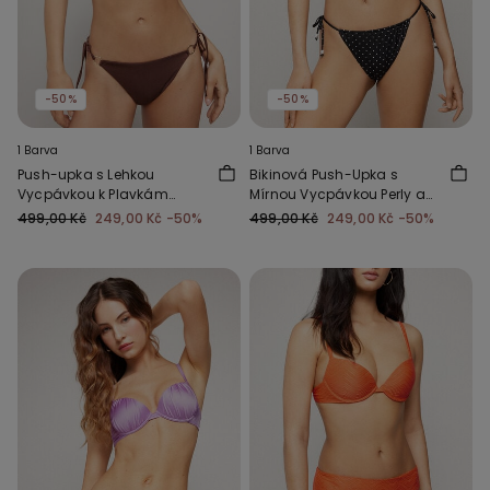
-50%
-50%
1 Barva
1 Barva
Push-upka s Lehkou
Bikinová Push-Upka s
Vycpávkou k Plavkám
Mírnou Vycpávkou Perly a
Royal Essence Brown
Puntíky
499,00 Kč
249,00 Kč
-50%
499,00 Kč
249,00 Kč
-50%