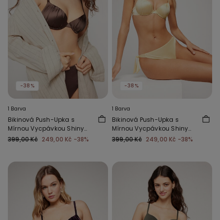
-38%
-38%
1 Barva
1 Barva
Bikinová Push-Upka s
Bikinová Push-Upka s
Mírnou Vycpávkou Shiny
Mírnou Vycpávkou Shiny
Glam Čokoládová
Glam Máslová Žlutá
399,00 Kč
249,00 Kč
-38%
399,00 Kč
249,00 Kč
-38%