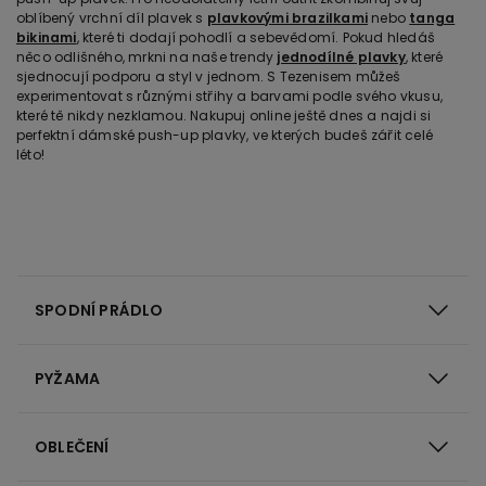
oblíbený vrchní díl plavek s
plavkovými brazilkami
nebo
tanga
bikinami
, které ti dodají pohodlí a sebevědomí. Pokud hledáš
něco odlišného, mrkni na naše trendy
jednodílné plavky
, které
sjednocují podporu a styl v jednom. S Tezenisem můžeš
experimentovat s různými střihy a barvami podle svého vkusu,
které tě nikdy nezklamou. Nakupuj online ještě dnes a najdi si
perfektní dámské push-up plavky, ve kterých budeš zářit celé
léto!
SPODNÍ PRÁDLO
PYŽAMA
OBLEČENÍ