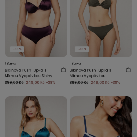
-38%
-38%
1 Barva
1 Barva
Bikinová Push-Upka s
Bikinová Push-upka s
Mírnou Vycpávkou Shiny
Mírnou Vycpávkou
Glam Bordó
Timeless Look Verde Camo
399,00 Kč
249,00 Kč
-38%
399,00 Kč
249,00 Kč
-38%