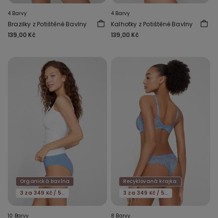
4 Barvy
4 Barvy
Brazilky z Potištěné Bavlny
Kalhotky z Potištěné Bavlny
139,00 Kč
139,00 Kč
Organická bavlna
Recyklovaná krajka
3 za 349 Kč / 5 za 549 Kč
3 za 349 Kč / 5 za 549 Kč
10 Barvy
8 Barvy