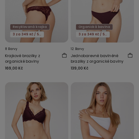
Recyklovaná krajka
Organická bavlna
3 za 349 Kč / 5 za 549 Kč
3 za 349 Kč / 5 za 549 Kč
8 Barvy
12 Barvy
Krajkové brazilky z
Jednobarevné bavlněné
organické bavlny
brazilky z organické bavlny
169,00 Kč
139,00 Kč