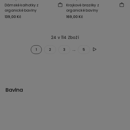
Dámské kalhotky z
Krajkové brazilky z
organické bavlny
organické bavlny
139,00 Kč
169,00 Kč
24 v 114 Zboží
...
1
2
3
5
Bavlna