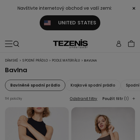
×
Navštivte internetový obchod ve vaší zemi:
UNITED STATES
>
>
>
DÁMSKÉ
SPODNÍ PRÁDLO
PODLE MATERIÁLU
BAVLNA
Bavlna
Bavlněné spodní prádlo
Krajkové spodní prádlo
Spodní
Odstranit filtry
Použít filtr
(1)
114 položky