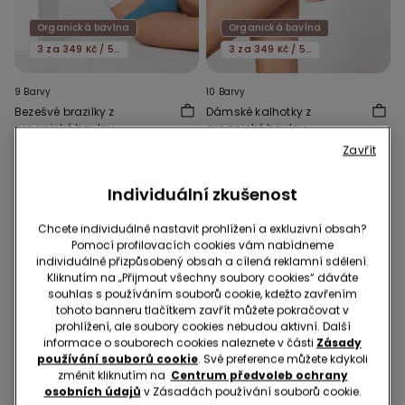
Organická bavlna
Organická bavlna
3 za 349 Kč / 5 za 549 Kč
3 za 349 Kč / 5 za 549 Kč
9 Barvy
10 Barvy
Bezešvé brazilky z
Dámské kalhotky z
organické bavlny
organické bavlny
139,00 Kč
139,00 Kč
Zavřít
Individuální zkušenost
Chcete individuálně nastavit prohlížení a exkluzivní obsah?
Pomocí profilovacích cookies vám nabídneme
individuálně přizpůsobený obsah a cílená reklamní sdělení.
Kliknutím na „Přijmout všechny soubory cookies“ dáváte
souhlas s používáním souborů cookie, kdežto zavřením
tohoto banneru tlačítkem zavřít můžete pokračovat v
prohlížení, ale soubory cookies nebudou aktivní. Další
informace o souborech cookies naleznete v části
Zásady
používání souborů cookie
. Své preference můžete kdykoli
změnit kliknutím na
Centrum předvoleb ochrany
osobních údajů
v Zásadách používání souborů cookie.