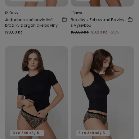
12 Barvy
1 Barva
Jednobarevné bavlněné
Brazilky z Žebrované Bavlny
brazilky z organické bavlny
s Výšivkou
139,00 Kč
199,00 Kč
89,00 Kč
-55%
3 za 349 Kč / 5 za 549 Kč
3 za 349 Kč / 5 za 549 Kč