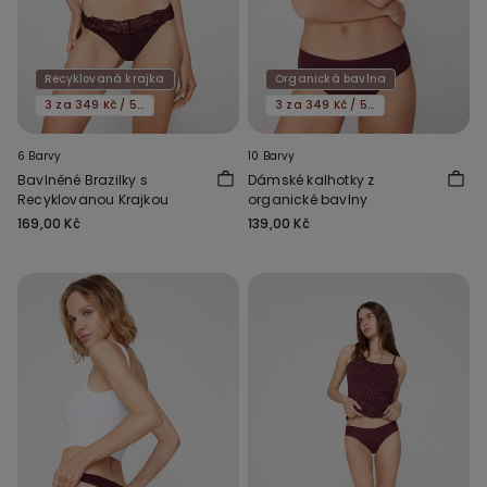
Recyklovaná krajka
Organická bavlna
3 za 349 Kč / 5 za 549 Kč
3 za 349 Kč / 5 za 549 Kč
6 Barvy
10 Barvy
Bavlněné Brazilky s
Dámské kalhotky z
Recyklovanou Krajkou
organické bavlny
169,00 Kč
139,00 Kč