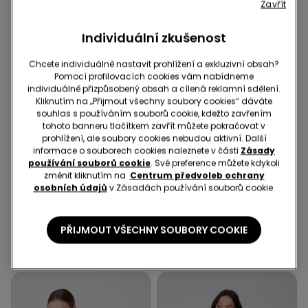
Zavřít
Individuální zkušenost
Chcete individuálně nastavit prohlížení a exkluzivní obsah?
Pomocí profilovacích cookies vám nabídneme
individuálně přizpůsobený obsah a cílená reklamní sdělení.
Kliknutím na „Přijmout všechny soubory cookies“ dáváte
souhlas s používáním souborů cookie, kdežto zavřením
tohoto banneru tlačítkem zavřít můžete pokračovat v
prohlížení, ale soubory cookies nebudou aktivní. Další
Recyklované mikrovlákno
informace o souborech cookies naleznete v části
Zásady
-33%
-70%
používání souborů cookie
. Své preference můžete kdykoli
změnit kliknutím na
Centrum předvoleb ochrany
osobních údajů
v Zásadách používání souborů cookie.
1 Barva
3 Barvy
Jednodílné Plavky
Krátké Bavlněné Pyžamo
Bandeau s Nařasením z
Basic s Kapsičkou a
PŘIJMOUT VŠECHNY SOUBORY COOKIE
Recyklovaného
Paspulkou
599,00 Kč
399,00 Kč
-33%
499,00 Kč
149,00 Kč
-70%
Mikrovlákna