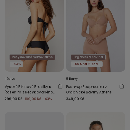
Recyklované mikrovlákno
Organická bavlna
-43%
-50% na 2. podprsenku
1 Barva
5 Barvy
Vysoké Bikinové Brazilky s
Push-up Podprsenka z
Řasením z Recyklovaného
Organické Bavlny Athens
Mikrovlákna
299,00 Kč
169,00 Kč
-43%
349,00 Kč