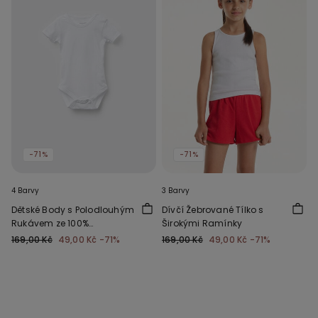
-71%
-71%
4 Barvy
3 Barvy
Dětské Body s Polodlouhým
Dívčí Žebrované Tílko s
Rukávem ze 100%
Širokými Ramínky
Jednobarevné Bavlny
169,00 Kč
49,00 Kč
-71%
169,00 Kč
49,00 Kč
-71%