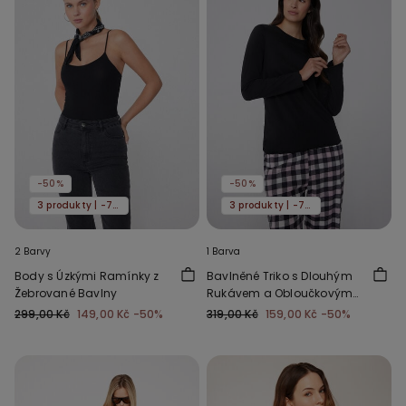
-50%
-50%
3 produkty | -70%
3 produkty | -70%
2 Barvy
1 Barva
Body s Úzkými Ramínky z
Bavlněné Triko s Dlouhým
Žebrované Bavlny
Rukávem a Obloučkovým
Lemem
299,00 Kč
149,00 Kč
-50%
319,00 Kč
159,00 Kč
-50%