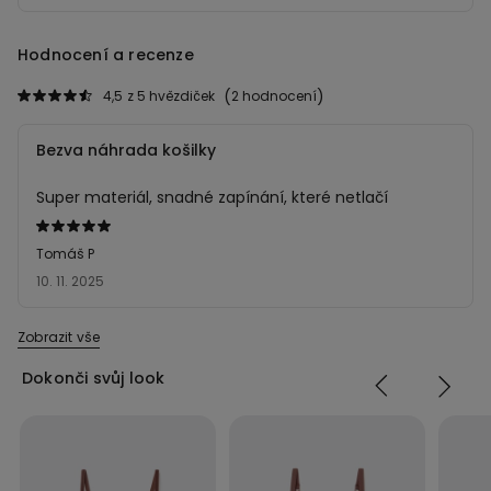
Hodnocení a recenze
4,5
z 5 hvězdiček
2 hodnocení
Bezva náhrada košilky
Super materiál, snadné zapínání, které netlačí
Hodnocení:
5
Tomáš P
z 5
10. 11. 2025
Zobrazit vše
Dokonči svůj look