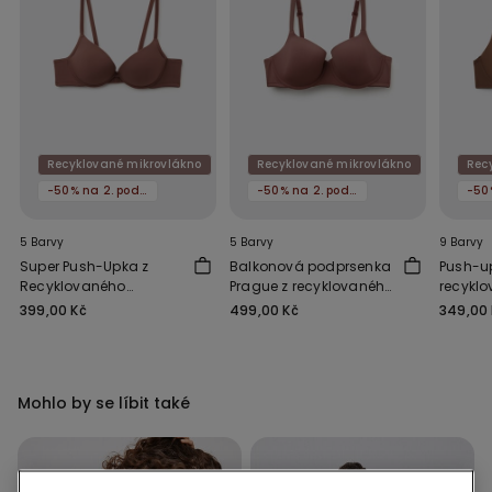
Recyklované mikrovlákno
Recyklované mikrovlákno
Rec
-50% na 2. podprsenku
-50% na 2. podprsenku
5 Barvy
5 Barvy
9 Barvy
Super Push-Upka z
Balkonová podprsenka
Push-u
Recyklovaného
Prague z recyklovaného
recykl
Mikrovlákna Los
mikrovlákna
mikrov
399,00 Kč
499,00 Kč
349,00
Angeles
Mohlo by se líbit také