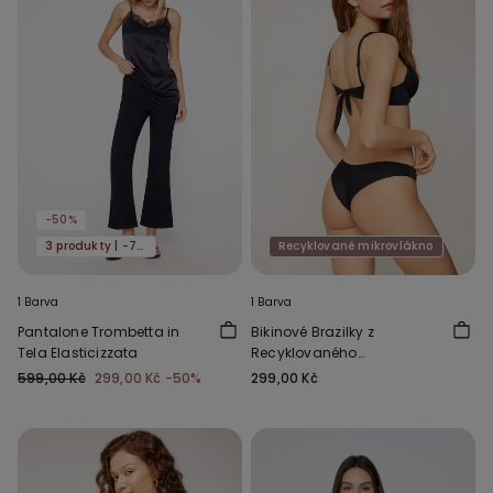
-50%
3 produkty | -70%
Recyklované mikrovlákno
1 Barva
1 Barva
Pantalone Trombetta in
Bikinové Brazilky z
Tela Elasticizzata
Recyklovaného
Mikrovlákna
599,00 Kč
299,00 Kč
-50%
299,00 Kč