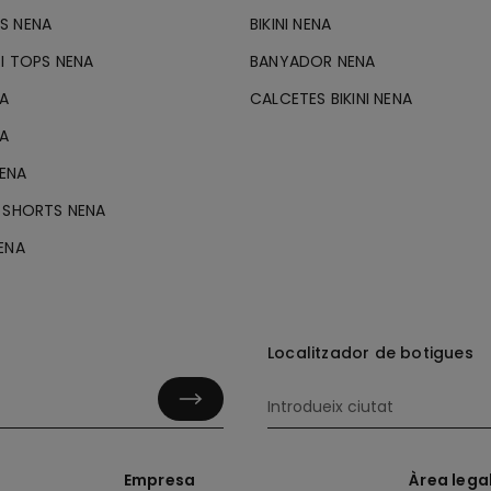
S NENA
BIKINI NENA
I TOPS NENA
BANYADOR NENA
NA
CALCETES BIKINI NENA
NA
ENA
 SHORTS NENA
ENA
Localitzador de botigues
Empresa
Àrea lega