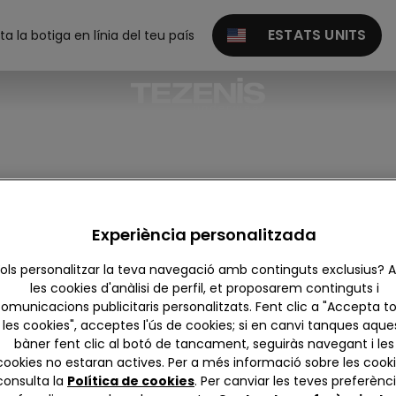
ESTATS UNITS
ita la botiga en línia del teu país
itges
Experiència personalitzada
ols personalitzar la teva navegació amb continguts exclusius?
les cookies d'anàlisi de perfil, et proposarem continguts i
omunicacions publicitaris personalitzats. Fent clic a "Accepta t
les cookies", acceptes l'ús de cookies; si en canvi tanques aque
bàner fent clic al botó de tancament, seguiràs navegant i les
cookies no estaran actives. Per a més informació sobre les cooki
consulta la
Política de cookies
. Per canviar les teves preferènci