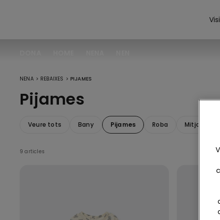
Vis
DONA
HOME
NENA
NEN
>
>
NENA
REBAIXES
PIJAMES
Pijames
Veure tots
Bany
Pijames
Roba
Mitjons i m
V
9 articles
c