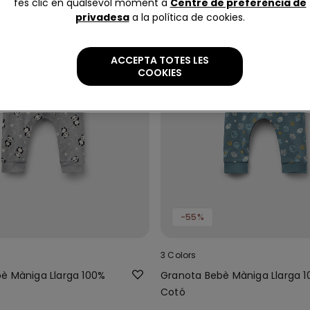
fes clic en qualsevol moment a
Centre de preferència de
privadesa
a la política de cookies.
ACCEPTA TOTES LES
COOKIES
-55%
3 Colors
è Màniga Llarga 100%
Granota Bebè Màniga Llarga 
Cotó