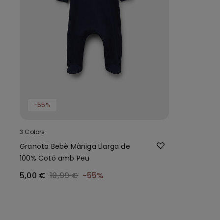
-55%
3 Colors
Granota Bebè Màniga Llarga de
100% Cotó amb Peu
5,00 €
10,99 €
-55%