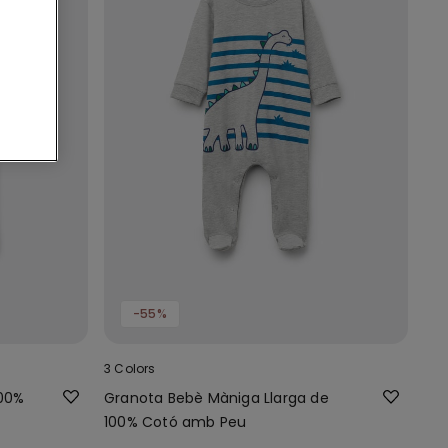
-55%
3 Colors
100%
Granota Bebè Màniga Llarga de
100% Cotó amb Peu