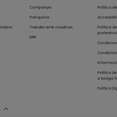
Companyia
Política de
Franquícia
Accessibili
enidors
Treballa amb nosaltres
Política de
preferènc
EINF
Condicion
Condicion
Informació
Politica d
a botiga f
Política Di