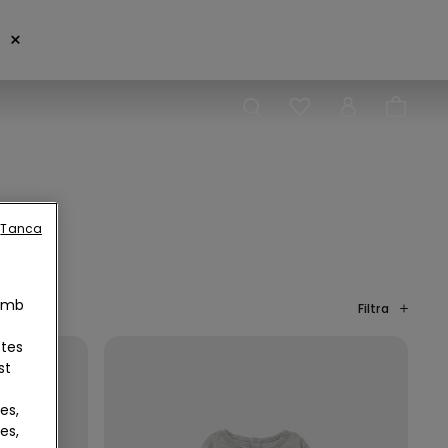
×
Tanca
 Amb
Filtra
otes
st
es,
es,