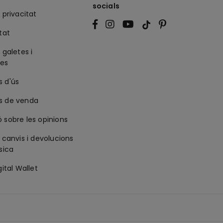
socials
 privacitat
tat
 galetes i
ies
s d'ús
s de venda
 sobre les opinions
e canvis i devolucions
isica
gital Wallet