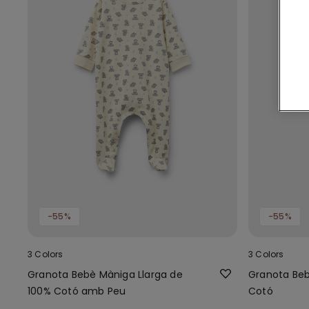
-55%
-55%
3 Colors
3 Colors
Granota Bebè Màniga Llarga de
Granota Beb
100% Cotó amb Peu
Cotó