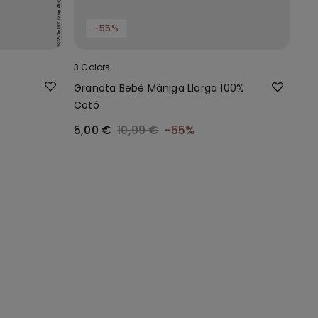
-55%
3 Colors
Granota Bebè Màniga Llarga 100%
Cotó
5,00 €
10,99 €
-55%