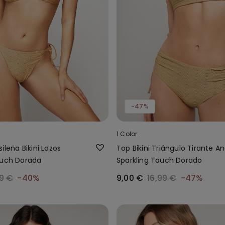
-47%
1 Color
ileña Bikini Lazos
Top Bikini Triángulo Tirante A
ouch Dorada
Sparkling Touch Dorado
9 €
-40%
9,00 €
16,99 €
-47%