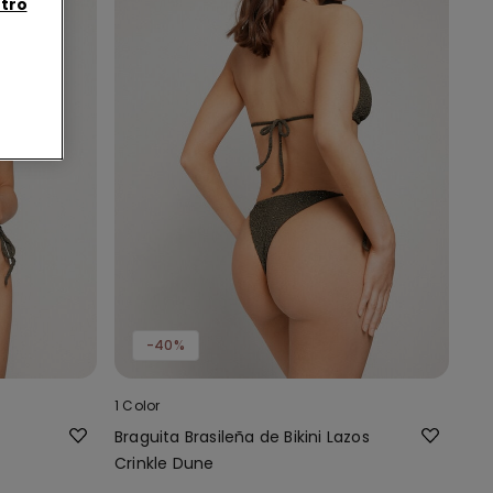
tro
-40%
1 Color
Braguita Brasileña de Bikini Lazos
Crinkle Dune