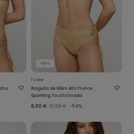
-54%
1 Color
ncho
Braguita de Bikini Alta Frunce
Sparkling Touch Dorada
6,00 €
12,99 €
-54%