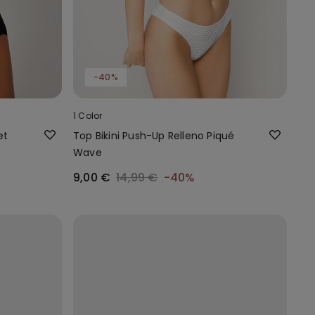
-40%
1 Color
et
Top Bikini Push-Up Relleno Piqué
Wave
9,00 €
14,99 €
-40%