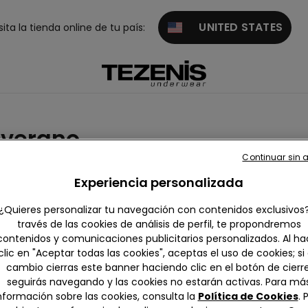
UNITED STATES
sita la tienda online de tu país:
 verano
Continuar sin 
s
Animal print
Canalé
Arrugados
Vintage
Esta
Experiencia personalizada
¿Quieres personalizar tu navegación con contenidos exclusivos
través de las cookies de análisis de perfil, te propondremos
contenidos y comunicaciones publicitarios personalizados. Al ha
clic en "Aceptar todas las cookies", aceptas el uso de cookies; si
cambio cierras este banner haciendo clic en el botón de cierre
seguirás navegando y las cookies no estarán activas. Para má
nformación sobre las cookies, consulta la
Política de Cookies
. 