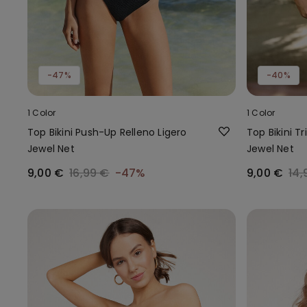
-47%
-40%
1 Color
1 Color
Top Bikini Push-Up Relleno Ligero
Top Bikini T
Jewel Net
Jewel Net
9,00 €
16,99 €
-47%
9,00 €
14,