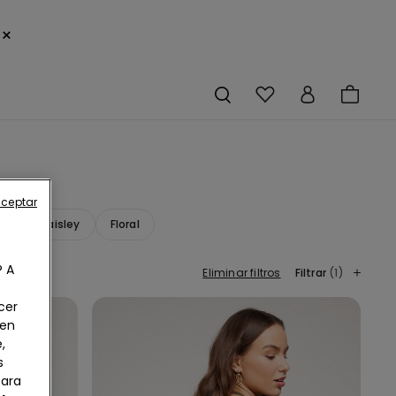
×
aceptar
mpado paisley
Floral
? A
Eliminar filtros
Filtrar
(1)
cer
 en
,
s
Para