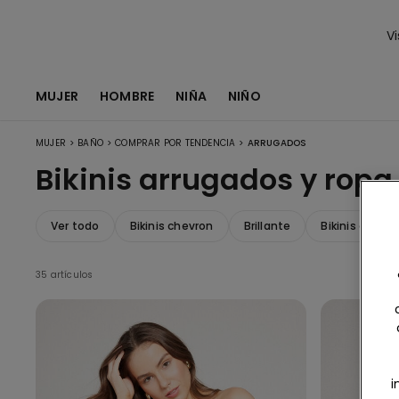
Vi
MUJER
HOMBRE
NIÑA
NIÑO
>
>
>
MUJER
BAÑO
COMPRAR POR TENDENCIA
ARRUGADOS
Bikinis arrugados y ropa
Ver todo
Bikinis chevron
Brillante
Bikinis a raya
35 artículos
i