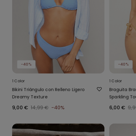
-40%
-40%
1 Color
1 Color
Bikini Triángulo con Relleno Ligero
Braguita Bras
Dreamy Texture
Sparkling T
9,00 €
14,99 €
-40%
6,00 €
9,9