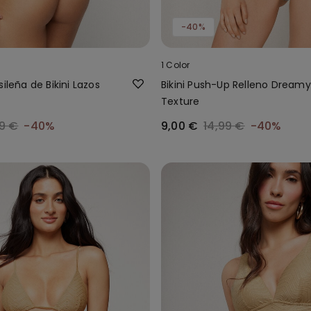
-40%
1 Color
sileña de Bikini Lazos
Bikini Push-Up Relleno Dreamy
Texture
9 €
-40%
9,00 €
14,99 €
-40%