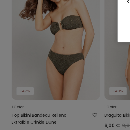
c
-47%
-40%
1 Color
1 Color
Top Bikini Bandeau Relleno
Braguita Bik
Extraíble Crinkle Dune
6,00 €
9,9