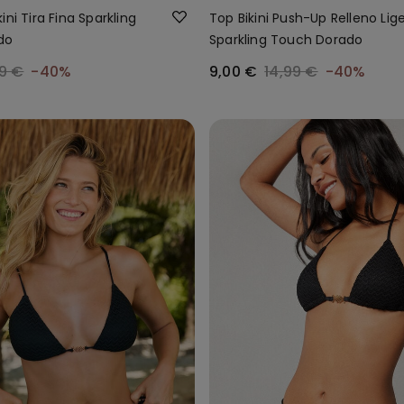
ini Tira Fina Sparkling
Top Bikini Push-Up Relleno Lig
do
Sparkling Touch Dorado
9 €
-40%
9,00 €
14,99 €
-40%