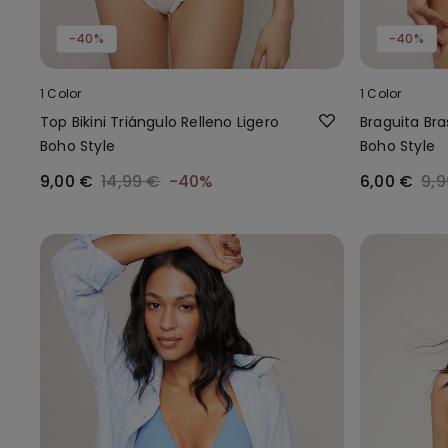
-40%
-40%
1 Color
1 Color
Top Bikini Triángulo Relleno Ligero
Braguita Bra
Boho Style
Boho Style
9,00 €
14,99 €
-40%
6,00 €
9,9