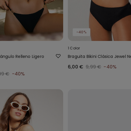
-40%
1 Color
riángulo Relleno Ligero
Braguita Bikini Clásica Jewel N
6,00 €
9,99 €
-40%
99 €
-40%