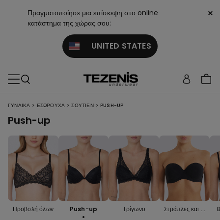
×
Πραγματοποίησε μια επίσκεψη στο online
κατάστημα της χώρας σου:
UNITED STATES
>
>
>
ΓΥΝΑΙΚΑ
ΕΣΏΡΟΥΧΑ
ΣΟΥΤΙΈΝ
PUSH-UP
Push-up
Προβολή όλων
Push-up
Τρίγωνο
Στράπλες και B
andeau