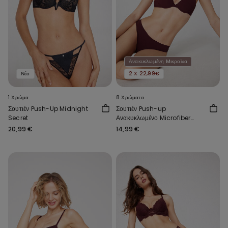
Ανακυκλωμένη Mικροϊνα
Νέο
2 X 22,99€
1 Χρώμα
8 Χρώματα
Σουτιέν Push-Up Midnight
Σουτιέν Push-up
Secret
Ανακυκλωμένο Microfiber
Athens
20,99 €
14,99 €