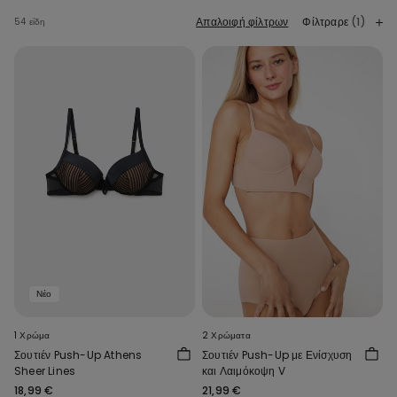
Απαλοιφή φίλτρων
Φίλτραρε
(1)
54 είδη
Νέο
1 Χρώμα
2 Χρώματα
Σουτιέν Push-Up Athens
Σουτιέν Push-Up με Ενίσχυση
Sheer Lines
και Λαιμόκοψη V
18,99 €
21,99 €