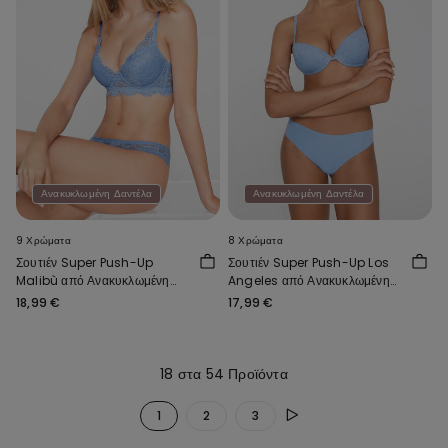
Ανακυκλωμένη Δαντέλα
Ανακυκλωμένη Δαντέλα
9 Χρώματα
8 Χρώματα
Σουτιέν Super Push-Up
Σουτιέν Super Push-Up Los
Malibù από Ανακυκλωμένη
Angeles από Ανακυκλωμένη
Δαντέλα
Δαντέλα
18,99 €
17,99 €
18 στα 54 Προϊόντα
1
2
3