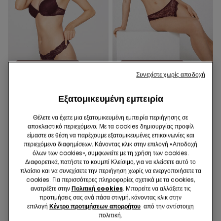
Ανακυκλωμένη Δαντέλα
Ανακυκλωμένη Δαντέλα
Συνεχίστε χωρίς αποδοχή
8 Χρώματα
9 Χρώματα
Εξατομικευμένη εμπειρία
Σουτιέν Super Push-Up Los
Σουτιέν Super Push-Up
Angeles από Ανακυκλωμένη
Malibù από Ανακυκλωμένη
Δαντέλα
Δαντέλα
Θέλετε να έχετε μια εξατομικευμένη εμπειρία περιήγησης σε
17,99 €
18,99 €
αποκλειστικό περιεχόμενο; Με τα cookies δημιουργίας προφίλ
είμαστε σε θέση να παρέχουμε εξατομικευμένες επικοινωνίες και
περιεχόμενο διαφημίσεων. Κάνοντας κλικ στην επιλογή «Αποδοχή
όλων των cookies», συμφωνείτε με τη χρήση των cookies.
Διαφορετικά, πατήστε το κουμπί Κλείσιμο, για να κλείσετε αυτό το
πλαίσιο και να συνεχίσετε την περιήγηση χωρίς να ενεργοποιήσετε τα
cookies. Για περισσότερες πληροφορίες σχετικά με τα cookies,
ανατρέξτε στην
Πολιτική cookies
. Μπορείτε να αλλάξετε τις
προτιμήσεις σας ανά πάσα στιγμή, κάνοντας κλικ στην
επιλογή
Κέντρο προτιμήσεων απορρήτου
από την αντίστοιχη
πολιτική.