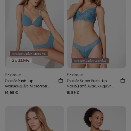
Ανακυκλωμένη Mικροϊνα
2 X 22,99€
Ανακυκλωμένη Δαντέλα
8 Χρώματα
9 Χρώματα
Σουτιέν Push-up
Σουτιέν Super Push-Up
Ανακυκλωμένο Microfiber
Malibù από Ανακυκλωμένη
Athens
Δαντέλα
14,99 €
18,99 €