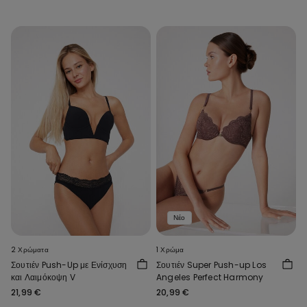
Νέο
2 Χρώματα
1 Χρώμα
Σουτιέν Push-Up με Ενίσχυση
Σουτιέν Super Push-up Los
και Λαιμόκοψη V
Angeles Perfect Harmony
21,99 €
20,99 €