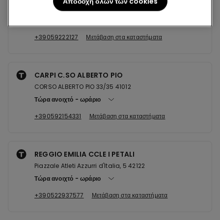
Αποδοχή όλων των cookies
Via Emilia Centro,107/109/111 41121
Τώρα ανοιχτό
ωράριο
+39059222127
Μετάβαση στα καταστήματα
CARPI C.SO ALBERTO PIO
CORSO ALBERTO PIO 33/35 41012
Τώρα ανοιχτό
ωράριο
+390592154331
Μετάβαση στα καταστήματα
REGGIO EMILIA CCLE I PETALI
Piazzale Atleti Azzurri d'Italia, 5 42122
Τώρα ανοιχτό
ωράριο
+390522937577
Μετάβαση στα καταστήματα