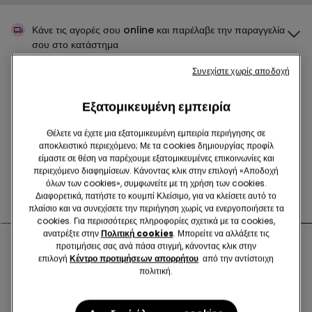
Κάνε τις αγορές σου online
και παρέλαβε την παραγγελία
σου στο κατάστημα
Συνεχίστε χωρίς αποδοχή
Επιστρέφεις την παραγγελία
σου όπου επιθυμείς
Εξατομικευμένη εμπειρία
Θέλετε να έχετε μια εξατομικευμένη εμπειρία περιήγησης σε
Nέα κάθε εβδομάδα
αποκλειστικό περιεχόμενο; Με τα cookies δημιουργίας προφίλ
είμαστε σε θέση να παρέχουμε εξατομικευμένες επικοινωνίες και
περιεχόμενο διαφημίσεων. Κάνοντας κλικ στην επιλογή «Αποδοχή
όλων των cookies», συμφωνείτε με τη χρήση των cookies.
Βρες το σωστό
σουτιέν για σένα
Διαφορετικά, πατήστε το κουμπί Κλείσιμο, για να κλείσετε αυτό το
πλαίσιο και να συνεχίσετε την περιήγηση χωρίς να ενεργοποιήσετε τα
cookies. Για περισσότερες πληροφορίες σχετικά με τα cookies,
ανατρέξτε στην
Πολιτική cookies
. Μπορείτε να αλλάξετε τις
προτιμήσεις σας ανά πάσα στιγμή, κάνοντας κλικ στην
Κοντινά καταστήματα
επιλογή
Κέντρο προτιμήσεων απορρήτου
από την αντίστοιχη
πολιτική.
MODENA VIA EMILIA 107/109/11...