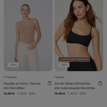
Ανακυκλωμένη Mικροϊνα
-50%
-50%
3 Χρώματα
1 Χρώμα
Κορμάκι με Λεπτές Τιράντες
Σουτιέν Μπικίνι Μπουστάκι
από Microfiber
από Ανακυκλωμένο Microfiber
με Αφαιρούμενη Ενίσχυση
14,99 €
7,49 €
-50%
14,99 €
7,49 €
-50%