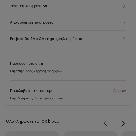
αυτού του νέου προϊόντος ανακτούμε μετακαταναλωτικά απορρίμματα,
Σύνθεση και φροντίδα
δίνοντας νέα ζωή στο υλικό και ελαχιστοποιώντας τις περιβαλλοντικές
επιπτώσεις.
Αποστολή και επιστροφές
Project Be The Change: ιχνηλασιμότητα
Παράδοση στο σπίτι
Παραλαβή εντός 7 εργάσιμων ημερών
Παραλαβή από κατάστημα
Δωρεάν
Παράδοση εντός 7 εργάσιμων ημερών
Ολοκληρώστε το look σας