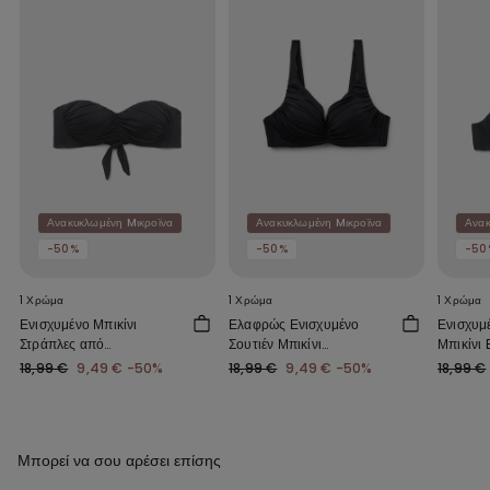
Ανακυκλωμένη Mικροϊνα
Ανακυκλωμένη Mικροϊνα
Ανακ
-50%
-50%
-50
1 Χρώμα
1 Χρώμα
1 Χρώμα
Ενισχυμένο Μπικίνι
Ελαφρώς Ενισχυμένο
Ενισχυμ
Στράπλες από
Σουτιέν Μπικίνι
Μπικίνι
Ανακυκλωμένο Microfiber
Balconette από
Ανακυκλ
18,99 €
9,49 €
-50%
18,99 €
9,49 €
-50%
18,99 €
με Σούρες
Ανακυκλωμένο Ύφασμα με
Σούρες
Μπορεί να σου αρέσει επίσης