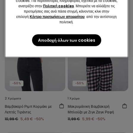
cookies. Για περισσότερες πληροφορίες σχετικά με τα cookies,
ανατρέξτε στην
Πολιτική cookies
. Μπορείτε να αλλάξετε τις
προτιμήσεις σας ανά πάσα στιγμή, κάνοντας κλικ στην
επιλογή
Κέντρο προτιμήσεων απορρήτου
από την αντίστοιχη
πολιτική.
Αποδοχή όλων των cookies
-50%
-50%
2 Χρώματα
1 Χρώμα
Βαμβακερό Ριμπ Κορμάκι με
Μακρυμάνικη Βαμβακερή
Λεπτές Τιράντες
Μπλούζα με Ζιγκ Ζαγκ Ραφή
10,99 €
5,49 €
-50%
11,99 €
5,99 €
-50%