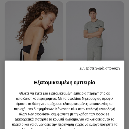
Συνεχίστε χωρίς αποδοχή
Ανακυκλωμένη Mικροϊνα
Εξατομικευμένη εμπειρία
-50%
-50%
Θέλετε να έχετε μια εξατομικευμένη εμπειρία περιήγησης σε
1 Χρώμα
3 Χρώματα
αποκλειστικό περιεχόμενο; Με τα cookies δημιουργίας προφίλ
είμαστε σε θέση να παρέχουμε εξατομικευμένες επικοινωνίες και
Ολόσωμο Μαγιό με Σουτιέν
Κοντή Βαμβακερή Πιτζάμα
περιεχόμενο διαφημίσεων. Κάνοντας κλικ στην επιλογή «Αποδοχή
Στράπλες από Ανακυκλωμένο
Basic με Ρέλι και Τσεπάκι
όλων των cookies», συμφωνείτε με τη χρήση των cookies.
Microfiber με Σούρες
22,99 €
11,49 €
-50%
18,99 €
9,49 €
-50%
Διαφορετικά, πατήστε το κουμπί Κλείσιμο, για να κλείσετε αυτό το
πλαίσιο και να συνεχίσετε την περιήγηση χωρίς να ενεργοποιήσετε τα