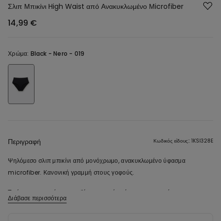
Σλιπ Μπικίνι High Waist από Ανακυκλωμένο Μicrofiber
14,99 €
Χρώμα:
Black -
Nero - 019
Περιγραφή
Κωδικός είδους:: 1KSI328E
Ψηλόμεσο σλιπ μπικίνι από μονόχρωμο, ανακυκλωμένο ύφασμα
microfiber. Κανονική γραμμή στους γοφούς.
Το ύφασμα αυτού του προϊόντος περιέχει ένα πιστοποιημένο
Διάβασε περισσότερα
ανακυκλωμένο νήμα, το οποίο λαμβάνεται από την επανεπεξεργασία
πλαστικών μπουκαλιών που έχουν απορριφθεί σωστά. Για τη δημιουργία