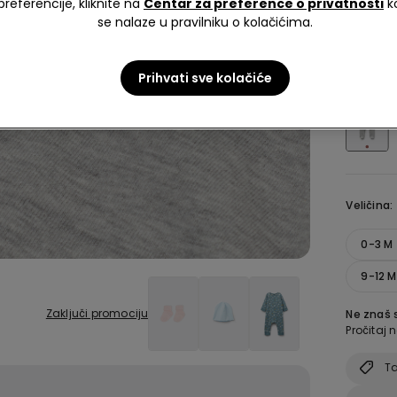
preferencije, kliknite na
Centar za preference o privatnosti
k
Redovna ci
se nalaze u pravilniku o kolačićima.
Boja:
Siv
Prihvati sve kolačiće
Veličina:
0-3 M
9-12 
Zaključi promociju
Ne znaš s
Pročitaj n
Ta