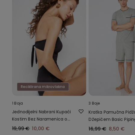
Reciklirana mikrovlakna
1 Boja
3 Boje
Jednodijelni Nabrani Kupaći
Kratka Pamučna Pid
Kostim Bez Naramenica od
Džepićem Basic Pipin
Recikliranih Mikrovlakana
19,99 €
10,00 €
16,99 €
8,50 €