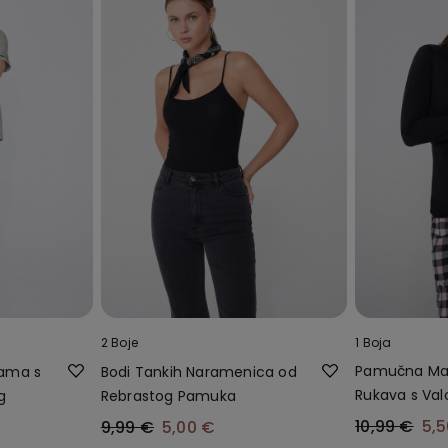
2 Boje
1 Boja
Pamučna Maj
žama s
Bodi Tankih Naramenica od
Rukava s Val
g
Rebrastog Pamuka
Ukrasom
10,99 €
5,
9,99 €
5,00 €