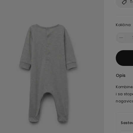
T
Količina:
Opis
Kombinez
i sa sto
nogavica
Sastav