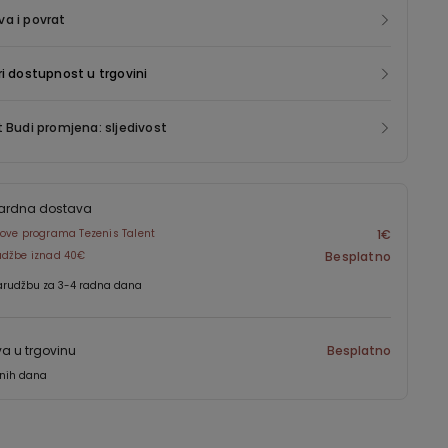
a i povrat
ri dostupnost u trgovini
t Budi promjena: sljedivost
ardna dostava
ove programa Tezenis Talent
1€
udžbe iznad 40€
Besplatno
arudžbu za 3-4 radna dana
a u trgovinu
Besplatno
dnih dana