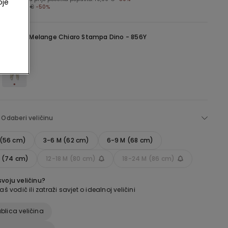
oje
jena:
10,99 €
-50%
a -
Grigio Melange Chiaro Stampa Dino - 856Y
Odaberi veličinu
 (56 cm)
3-6 M (62 cm)
6-9 M (68 cm)
M (74 cm)
12-18 M (80 cm)
18-24 M (86 cm)
voju veličinu?
aš vodič ili zatraži savjet o idealnoj veličini
blica veličina