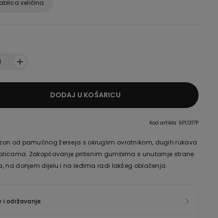
ablica veličina
1
DODAJ U KOŠARICU
Kod artikla: 6PL1317P
on od pamučnog žerseja s okruglim ovratnikom, dugih rukava
palicama. Zakopčavanje pritisnim gumbima s unutarnje strane
, na donjem dijelu i na leđima radi lakšeg oblačenja.
 i održavanje