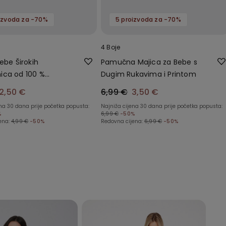
izvoda za -70%
5 proizvoda za -70%
4 Boje
ebe Širokih
Pamučna Majica za Bebe s
ica od 100 %
Dugim Rukavima i Printom
jnog Pamuka
2,50 €
6,99 €
3,50 €
ena 30 dana prije početka popusta:
Najniža cijena 30 dana prije početka popusta:
%
6,99 €
-50%
ena:
4,99 €
-50%
Redovna cijena:
6,99 €
-50%