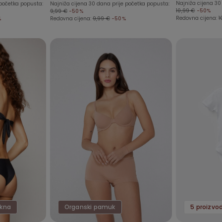
Najniža cijena 30
 početka popusta:
Najniža cijena 30 dana prije početka popusta:
10,99 €
-50%
9,99 €
-50%
Redovna cijena:
1
%
Redovna cijena:
9,99 €
-50%
akna
Organski pamuk
5 proizvo