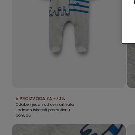
5 PROIZVODA ZA -70%
Odaberi jedan od ovih artikala
i odmah iskoristi promotivnu
ponudu!