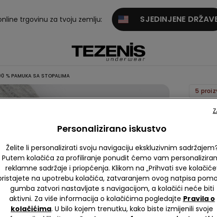
SJEDINJENE DRŽAV
online trgovinu za tvoju zemlju:
00 % PAMUKA SA STOPALIMA
5 proi
Kombi
Z
za Beb
Personalizirano iskustvo
Dugih
Želite li personalizirati svoju navigaciju ekskluzivnim sadržajem
Rukava
Putem kolačića za profiliranje ponudit ćemo vam personalizira
100 %
reklamne sadržaje i priopćenja. Klikom na „Prihvati sve kolačiće
Pamuka
pristajete na upotrebu kolačića, zatvaranjem ovog natpisa pom
Stopal
gumba zatvori nastavljate s navigacijom, a kolačići neće biti
aktivni. Za više informacija o kolačićima pogledajte
Pravila o
10,99 
kolačićima
. U bilo kojem trenutku, kako biste izmijenili svoje
Najniža ci