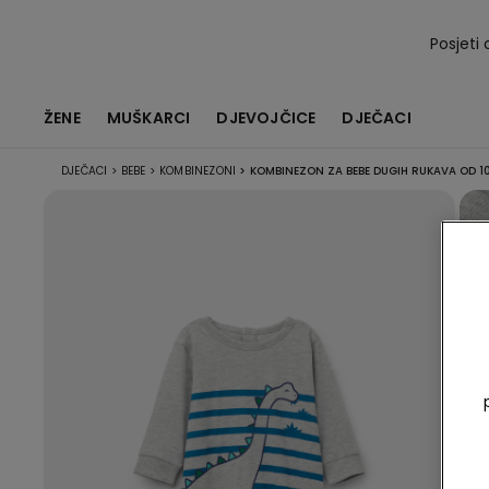
Posjeti 
ŽENE
MUŠKARCI
DJEVOJČICE
DJEČACI
DJEČACI
>
BEBE
>
KOMBINEZONI
>
KOMBINEZON ZA BEBE DUGIH RUKAVA OD 1