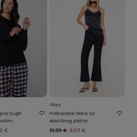
1 Boja
ica Dugih
Potkraćene hlače od
ovitim
elastičnog platna
50 €
19,99 €
6,00 €