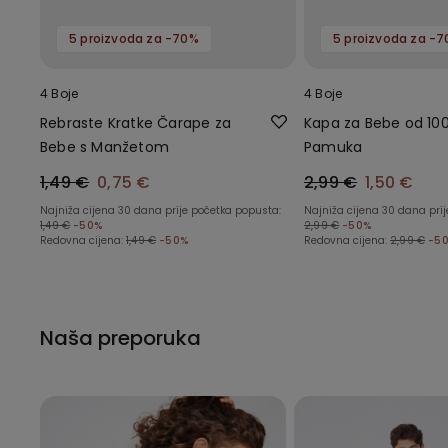
5 proizvoda za -70%
5 proizvoda za -
4 Boje
4 Boje
Rebraste Kratke Čarape za
Kapa za Bebe od 10
Bebe s Manžetom
Pamuka
1,49 €
0,75 €
2,99 €
1,50 €
Najniža cijena 30 dana prije početka popusta:
Najniža cijena 30 dana pri
1,49 €
-50%
2,99 €
-50%
Redovna cijena:
1,49 €
-50%
Redovna cijena:
2,99 €
-5
Naša preporuka