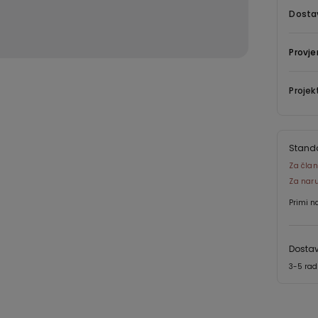
Dostav
Provje
Projek
Stand
Za član
Za nar
Primi n
Dostav
3-5 ra