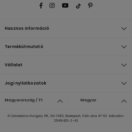
Hasznos információ
Termékútmutató
Vállalat
Jogi nyilatkozatok
Magyarország / Ft
Magyar
© Calzedonia Hungary Kft., HU-1082, Budapest, Futó utca 47-53. Adószám:
25416433-2-42