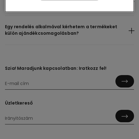
ajándékcsomagolással?
Egy rendelés alkalmával kérhetem a termékeket
külön ajándékcsomagolásban?
Szia! Maradjunk kapcsolatban: Iratkozz fel!
Üzletkereső