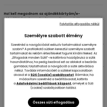
Hol kell megadnom az ajándékkártyám/e-
ajándékkártyám számát az online rendelés
leadásához?
Folytatás elfogadás nélkül
Személyre szabott élmény
Fel kell használnom az e-ajándékkártyám teljes
Szeretnéd a navigációdat exkluzív tartalmakkal személyre
összegét egy megrendeléshez?
szabni? A profilalkotó sütiken keresztül személyre szabott
tartalmakat és reklám értesítéseket fogunk kínálni Neked. Az
„Elfogadok minden Sütit”-re kattintva hozzájárulsz a sütik
használatához, ha pedig bezárod ezt az ablakot a bezárás
Meddig érvényesek az ajándékkártyák/e-
gombbal, folytathatod a navigációt a sütik aktiválása
ajándékkártyák?
nélkül. További információért a sütikkel kapcsolatban
olvasd el a
Süti (cookie) szabályzatot
. Bármikor, ha
módosítani szeretnéd a beállításaidat, kattints
a
Adatvédelmi beállítások központ
, amelyet a Süti
(cookie) szabályzatban találsz.
Ajándékcsomagolás
Összes süti elfogadása
Megvásárolhatom a rendelésemet