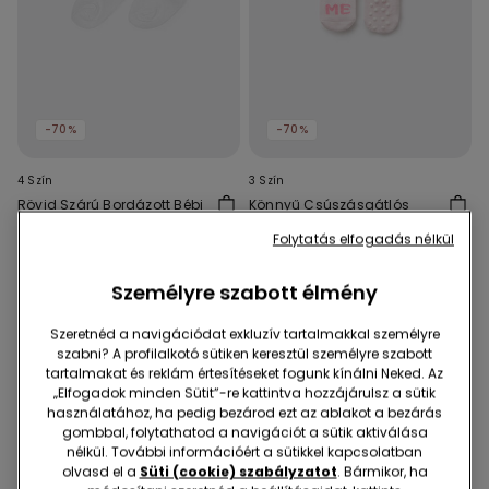
-70%
-70%
4 Szín
3 Szín
Rövid Szárú Bordázott Bébi
Könnyű Csúszásgátlós
Zokni Hajtókával
Mintás Pamut Kisbaba
Folytatás elfogadás nélkül
Zokni
690 Ft
205 Ft
-70%
990 Ft
295 Ft
-70%
Személyre szabott élmény
Szeretnéd a navigációdat exkluzív tartalmakkal személyre
szabni? A profilalkotó sütiken keresztül személyre szabott
tartalmakat és reklám értesítéseket fogunk kínálni Neked. Az
„Elfogadok minden Sütit”-re kattintva hozzájárulsz a sütik
használatához, ha pedig bezárod ezt az ablakot a bezárás
gombbal, folytathatod a navigációt a sütik aktiválása
nélkül. További információért a sütikkel kapcsolatban
olvasd el a
Süti (cookie) szabályzatot
. Bármikor, ha