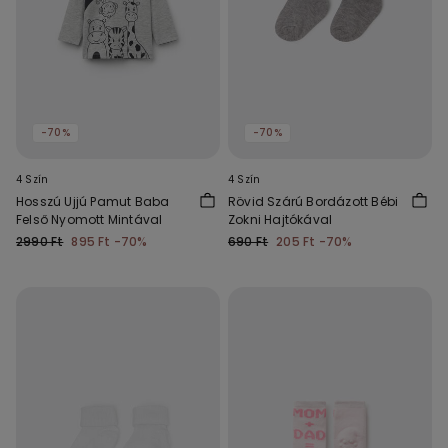
-70%
-70%
4 Szín
4 Szín
Hosszú Ujjú Pamut Baba
Rövid Szárú Bordázott Bébi
Felső Nyomott Mintával
Zokni Hajtókával
2990 Ft
895 Ft
-70%
690 Ft
205 Ft
-70%