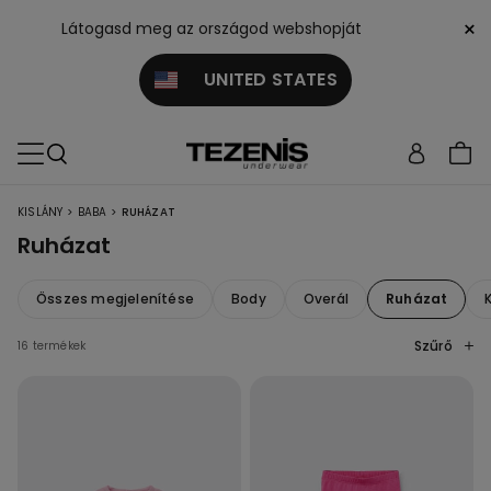
×
Látogasd meg az országod webshopját
UNITED STATES
>
>
KISLÁNY
BABA
RUHÁZAT
Ruházat
Összes megjelenítése
Body
Overál
Ruházat
Szűrő
16 termékek