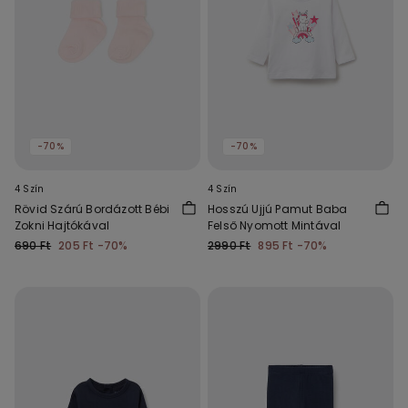
-70%
-70%
4 Szín
4 Szín
Rövid Szárú Bordázott Bébi
Hosszú Ujjú Pamut Baba
Zokni Hajtókával
Felső Nyomott Mintával
690 Ft
205 Ft
-70%
2990 Ft
895 Ft
-70%