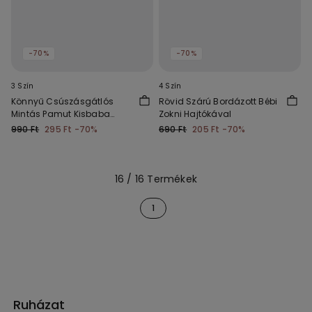
-70%
-70%
3 Szín
4 Szín
Könnyű Csúszásgátlós
Rövid Szárú Bordázott Bébi
Mintás Pamut Kisbaba
Zokni Hajtókával
Zokni
990 Ft
295 Ft
-70%
690 Ft
205 Ft
-70%
16 / 16 Termékek
1
Ruházat