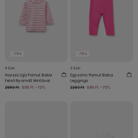
-70%
-70%
4 Szín
2 Szín
Hosszú Ujjú Pamut Baba
Egyszínű Pamut Baba
Felső Nyomott Mintával
Leggings
2990 Ft
895 Ft
-70%
2290 Ft
685 Ft
-70%