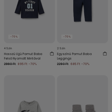
-70%
-70%
4 Szín
2 Szín
Hosszú Ujjú Pamut Baba
Egyszínű Pamut Baba
Felső Nyomott Mintával
Leggings
2990 Ft
895 Ft
-70%
2290 Ft
685 Ft
-70%