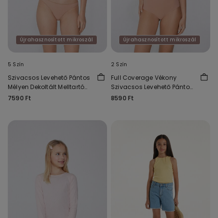
Újrahasznosított mikroszál
Újrahasznosított mikroszál
5 Szín
2 Szín
Szivacsos Levehető Pántos
Full Coverage Vékony
Mélyen Dekoltált Melltartó
Szivacsos Levehető Pántos
Újrahasznosított
Melltartó Újrahasznosított
7590 Ft
8590 Ft
Mikroszálas Anyagból
Mikroszálas Anyagból