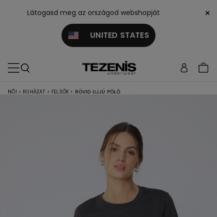
×
Látogasd meg az országod webshopját
UNITED STATES
NŐI
>
RUHÁZAT
>
FELSŐK
>
RÖVID UJJÚ PÓLÓ