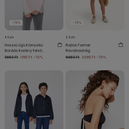
-70%
-70%
4 Szín
2 Szín
Hosszú Ujjú Környakú
Rojtos Farmer
Bordás Kislány Felső
Rövidnadrág
Hullámos Szegéllyel
3990 Ft
1195 Ft
-70%
6990 Ft
2095 Ft
-70%