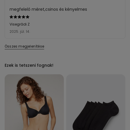
megfelelő méret,csinos és kényelmes
Értékelés:
5/5
Visegrádi Z
2025. júl. 14.
Összes megjelenítése
Ezek is tetszeni fognak!