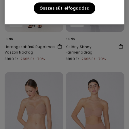
Összes süti elfogadása
-70%
-70%
1 Szín
3 Szín
Harangszabású Rugalmas
Kislány Skinny
Vászon Nadrág
Farmernadrág
8990 Ft
2695 Ft
-70%
8990 Ft
2695 Ft
-70%