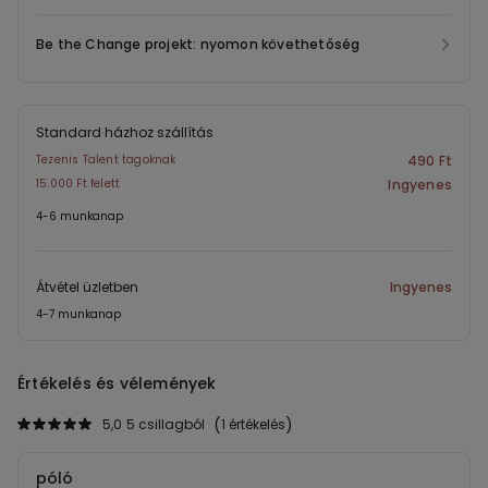
Be the Change projekt: nyomon követhetőség
Standard házhoz szállítás
Tezenis Talent tagoknak
490 Ft
15.000 Ft felett
Ingyenes
4-6 munkanap
Átvétel üzletben
Ingyenes
4-7 munkanap
Értékelés és vélemények
5,0
5 csillagból
1 értékelés
póló