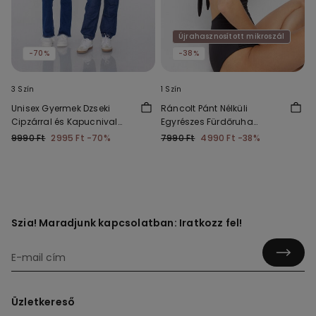
Újrahasznosított mikroszál
-70%
-38%
3 Szín
1 Szín
Unisex Gyermek Dzseki
Ráncolt Pánt Nélküli
Cipzárral és Kapucnival
Egyrészes Fürdőruha
Technikai Anyagból
Újrahasznosított
9990 Ft
2995 Ft
-70%
7990 Ft
4990 Ft
-38%
Mikroszálas Szövetből
Szia! Maradjunk kapcsolatban: Iratkozz fel!
Üzletkereső