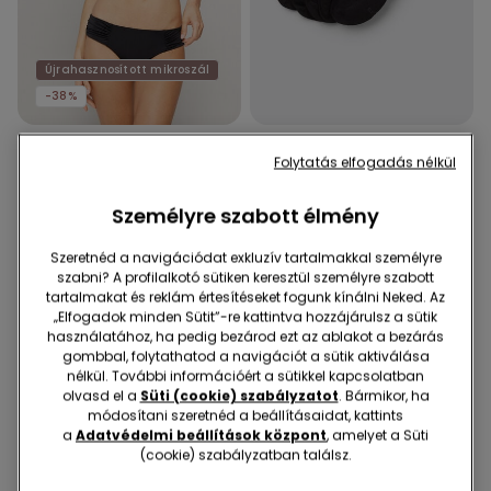
Újrahasznosított mikroszál
-38%
1 Szín
4 Szín
Folytatás elfogadás nélkül
Magas Derekú Ráncolt
5 Pár Egyszínű Unisex
Bikini Alsó Újrahasznosított
Pamut Bokazokni
Személyre szabott élmény
Mikroszálas Szövetből
3990 Ft
2490 Ft
-38%
2990 Ft
Szeretnéd a navigációdat exkluzív tartalmakkal személyre
szabni? A profilalkotó sütiken keresztül személyre szabott
tartalmakat és reklám értesítéseket fogunk kínálni Neked. Az
„Elfogadok minden Sütit”-re kattintva hozzájárulsz a sütik
használatához, ha pedig bezárod ezt az ablakot a bezárás
gombbal, folytathatod a navigációt a sütik aktiválása
nélkül. További információért a sütikkel kapcsolatban
olvasd el a
Süti (cookie) szabályzatot
. Bármikor, ha
módosítani szeretnéd a beállításaidat, kattints
a
Adatvédelmi beállítások központ
, amelyet a Süti
(cookie) szabályzatban találsz.