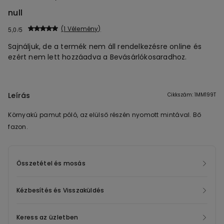
null
1 Vélemény
5,0
Sajnáljuk, de a termék nem áll rendelkezésre online és
ezért nem lett hozzáadva a Bevásárlókosaradhoz.
Leírás
Cikkszám: 1MM199T
Környakú pamut póló, az elülső részén nyomott mintával. Bő
fazon.
Összetétel és mosás
Kézbesítés és Visszaküldés
Keress az üzletben