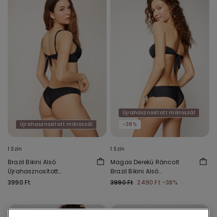
Újrahasznosított mikroszál
Újrahasznosított mikroszál
-38%
1 Szín
1 Szín
Brazil Bikini Alsó
Magas Derekú Ráncolt
Újrahasznosított
Brazil Bikini Alsó
Mikroszálas Szövetből
Újrahasznosított
3990 Ft
3990 Ft
2490 Ft
-38%
Mikroszálas Szövetből