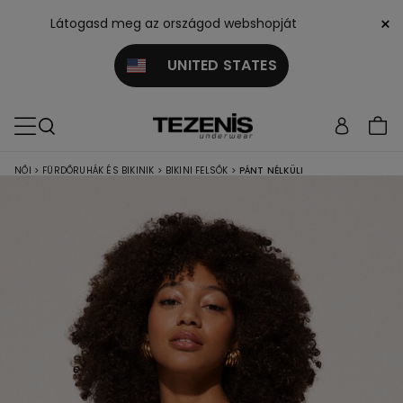
×
Látogasd meg az országod webshopját
UNITED STATES
NŐI
>
FÜRDŐRUHÁK ÉS BIKINIK
>
BIKINI FELSŐK
>
PÁNT NÉLKÜLI