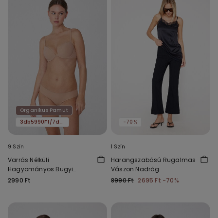
Organikus Pamut
3db5990Ft/7db11590Ft
-70%
9 Szín
1 Szín
Varrás Nélküli
Harangszabású Rugalmas
Hagyományos Bugyi
Vászon Nadrág
Organikus Pamutból
2990 Ft
8990 Ft
2695 Ft
-70%