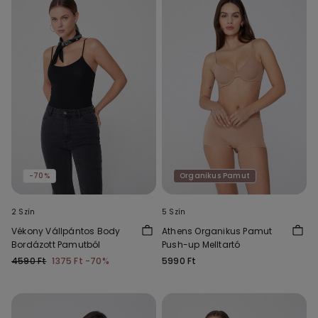
-70%
Organikus Pamut
2 Szín
5 Szín
Vékony Vállpántos Body
Athens Organikus Pamut
Bordázott Pamutból
Push-up Melltartó
4590 Ft
1375 Ft
-70%
5990 Ft