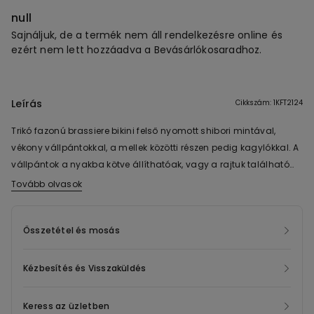
null
Sajnáljuk, de a termék nem áll rendelkezésre online és
ezért nem lett hozzáadva a Bevásárlókosaradhoz.
Leírás
Cikkszám: 1KFT2124
Trikó fazonú brassiere bikini felső nyomott shibori mintával,
vékony vállpántokkal, a mellek közötti részen pedig kagylókkal. A
vállpántok a nyakba kötve állíthatóak, vagy a rajtuk található
bújtató nyílással a hátpánthoz rögzíthetők. A háton masnira
Tovább olvasok
köthető modell.
Összetétel és mosás
Kézbesítés és Visszaküldés
Keress az üzletben