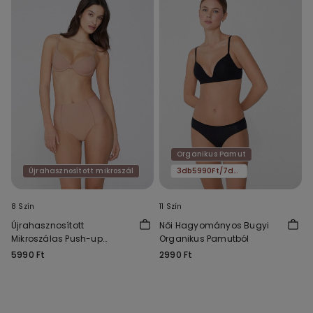
Organikus Pamut
Újrahasznosított mikroszál
3db5990Ft/7db11590Ft
8 Szín
11 Szín
Újrahasznosított
Női Hagyományos Bugyi
Mikroszálas Push-up
Organikus Pamutból
Melltartó Athens
5990 Ft
2990 Ft