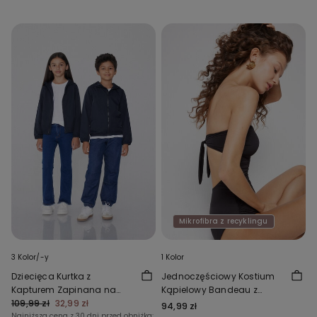
Mikrofibra z recyklingu
3 Kolor/-y
1 Kolor
Dziecięca Kurtka z
Jednoczęściowy Kostium
Kapturem Zapinana na
Kąpielowy Bandeau z
Zamek z Tkaniny
109,99 zł
32,99 zł
Marszczeniem z Mikrofibry z
94,99 zł
Technicznej Unisex
Najniższa cena z 30 dni przed obniżką:
Recyklingu