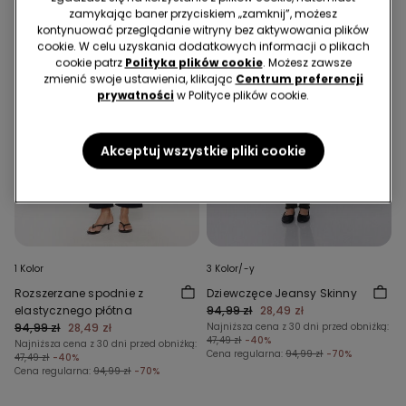
zamykając baner przyciskiem „zamknij”, możesz
kontynuować przeglądanie witryny bez aktywowania plików
cookie. W celu uzyskania dodatkowych informacji o plikach
cookie patrz
Polityka plików cookie
. Możesz zawsze
zmienić swoje ustawienia, klikając
Centrum preferencji
prywatności
w Polityce plików cookie.
Akceptuj wszystkie pliki cookie
1 Kolor
3 Kolor/-y
Rozszerzane spodnie z
Dziewczęce Jeansy Skinny
elastycznego płótna
94,99 zł
28,49 zł
94,99 zł
28,49 zł
Najniższa cena z 30 dni przed obniżką:
47,49 zł
-40%
Najniższa cena z 30 dni przed obniżką:
Cena regularna:
94,99 zł
-70%
47,49 zł
-40%
Cena regularna:
94,99 zł
-70%