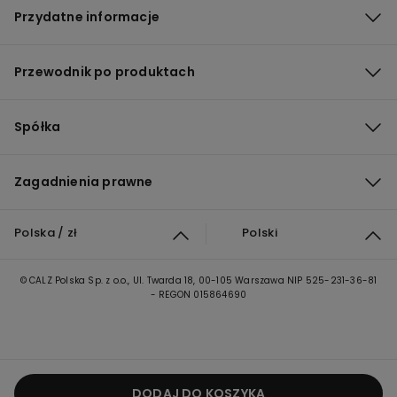
Przydatne informacje
Przewodnik po produktach
Spółka
Zagadnienia prawne
Polska / zł
Polski
© CALZ Polska Sp. z o.o., Ul. Twarda 18, 00-105 Warszawa NIP 525-231-36-81
- REGON 015864690
DODAJ DO KOSZYKA