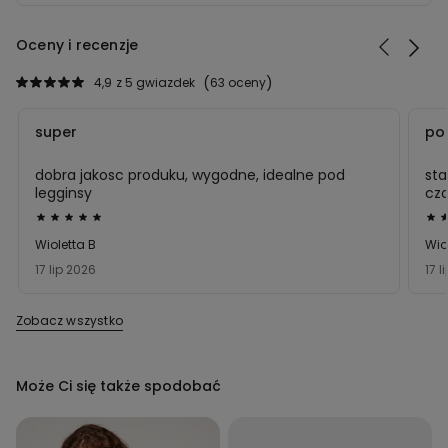
Oceny i recenzje
4,9
z 5 gwiazdek
63 oceny
super
po
dobra jakosc produku, wygodne, idealne pod
sta
legginsy
cza
kor
Ocena
Oc
sta
5
5
Wioletta B
Wio
z
z
17 lip 2026
17 l
5
5
Zobacz wszystko
Może Ci się także spodobać