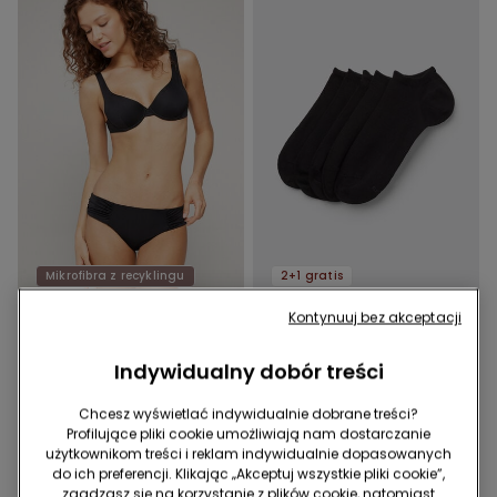
Mikrofibra z recyklingu
2+1 gratis
Kontynuuj bez akceptacji
1 Kolor
6 Kolor/-y
Figi Bikini z Wysokim
5 Par Jednokolorowych
Indywidualny dobór treści
Stanem z Marszczeniem z
Bawełnianych Stopek
Mikrofibry z Recyklingu
Unisex
49,99 zł
24,99 zł
Chcesz wyświetlać indywidualnie dobrane treści?
Profilujące pliki cookie umożliwiają nam dostarczanie
użytkownikom treści i reklam indywidualnie dopasowanych
do ich preferencji. Klikając „Akceptuj wszystkie pliki cookie”,
zgadzasz się na korzystanie z plików cookie, natomiast