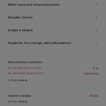
Skład i wytyczne dotyczące prania
wspiera świadome podejście do mody. Bawełniany klin podnosi
komfort noszenia, czyniąc te brazyliany koronkowe idealnym
wyborem na co dzień. Koronka w tym modelu jest wykonana z
Wysyłka i Zwroty
przędzy pochodzącej z recyklingu, przetworzonej z odpadów
tekstylnych. Dzięki temu możesz cieszyć się stylową bielizną,
Znajdź w sklepie
jednocześnie wspierając ochronę środowiska. Szeroki wybór
kolorów , co pozwala dopasować je do każdej okazji. Stylizuj je
Projekt Be The Change: identyfikowalność
na różne sposoby: pod sukienkę koktajlową na wieczorne wyjście
lub do wygodnych legginsów i oversize'owej bluzy na leniwe dni
w domu. Dla większego efektu elegancji zestaw je z pasującym
biustonoszem koronkowym. Te koronkowe brazyliany idealnie
Standardowa dostawa
łączą wygodę i wyjątkowy wygląd. Spraw, by Twoja bieliźniana
Dla klientów Tezenis Talent
5 zł
szuflada była pełna stylowych i ekologicznych rozwiązań już
Dla zamówień powyżej 140 zł
Darmowa
dziś!
2-3 dni robocze
Odbiór w sklepie
Gratis
2-3 dni robocze