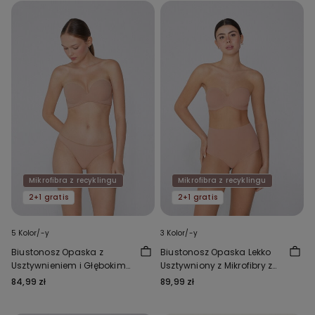
Mikrofibra z recyklingu
Mikrofibra z recyklingu
2+1 gratis
2+1 gratis
5 Kolor/-y
3 Kolor/-y
Biustonosz Opaska z
Biustonosz Opaska Lekko
Usztywnieniem i Głębokim
Usztywniony z Mikrofibry z
Dekoltem, z Mikrofibry z
Recyklingu Full Coverage
84,99 zł
89,99 zł
Recyklingu