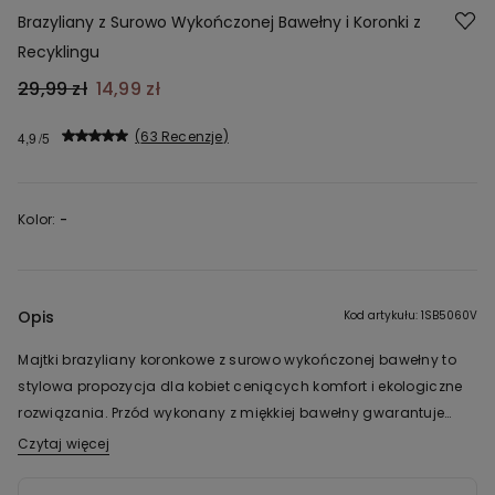
Brazyliany z Surowo Wykończonej Bawełny i Koronki z
Recyklingu
29,99 zł
14,99 zł
63 Recenzje
4,9
Kolor:
-
Opis
Kod artykułu: 1SB5060V
Majtki brazyliany koronkowe z surowo wykończonej bawełny to
stylowa propozycja dla kobiet ceniących komfort i ekologiczne
rozwiązania. Przód wykonany z miękkiej bawełny gwarantuje
wygodę, a tył z delikatnej koronki dodaje subtelnej elegancji.
Czytaj więcej
Dzięki starannie dobranym materiałom – bawełnie i koronce z
recyklingu – model nie tylko pięknie się prezentuje, ale także