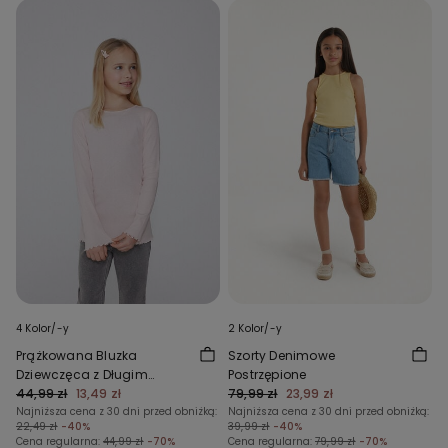
4 Kolor/-y
2 Kolor/-y
Prążkowana Bluzka
Szorty Denimowe
Dziewczęca z Długim
Postrzępione
Rękawem i Okrągłym
44,99 zł
13,49 zł
79,99 zł
23,99 zł
Dekoltem Wykończona
Najniższa cena z 30 dni przed obniżką:
Najniższa cena z 30 dni przed obniżką:
22,49 zł
-40%
39,99 zł
-40%
Falistym Obszyciem
Cena regularna:
44,99 zł
-70%
Cena regularna:
79,99 zł
-70%