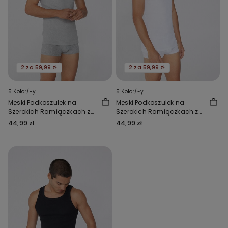
2 za 59,99 zł
2 za 59,99 zł
5 Kolor/-y
5 Kolor/-y
Męski Podkoszulek na
Męski Podkoszulek na
Szerokich Ramiączkach z
Szerokich Ramiączkach z
Prążkowanej Bawełny
Prążkowanej Bawełny
44,99 zł
44,99 zł