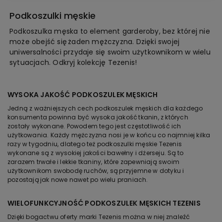
Podkoszulki męskie
Podkoszulka męska to element garderoby, bez której nie
może obejść się żaden mężczyzna. Dzięki swojej
uniwersalności przydaje się swoim użytkownikom w wielu
sytuacjach. Odkryj kolekcję Tezenis!
WYSOKA JAKOŚĆ PODKOSZULEK MĘSKICH
Jedną z ważniejszych cech podkoszulek męskich dla każdego
konsumenta powinna być wysoka jakość tkanin, z których
zostały wykonane. Powodem tego jest częstotliwość ich
użytkowania. Każdy mężczyzna nosi je w końcu co najmniej kilka
razy w tygodniu, dlatego też podkoszulki męskie Tezenis
wykonane są z wysokiej jakości bawełny i dżerseju. Są to
zarazem trwałe i lekkie tkaniny, które zapewniają swoim
użytkownikom swobodę ruchów, są przyjemne w dotyku i
pozostają jak nowe nawet po wielu praniach.
WIELOFUNKCYJNOŚĆ PODKOSZULEK MĘSKICH TEZENIS
Dzięki bogactwu oferty marki Tezenis można w niej znaleźć