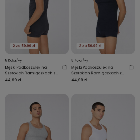
2 za 59,99 zł
2 za 59,99 zł
5 Kolor/-y
5 Kolor/-y
Męski Podkoszulek na
Męski Podkoszulek na
Szerokich Ramiączkach z
Szerokich Ramiączkach z
Prążkowanej Bawełny
Prążkowanej Bawełny
44,99 zł
44,99 zł