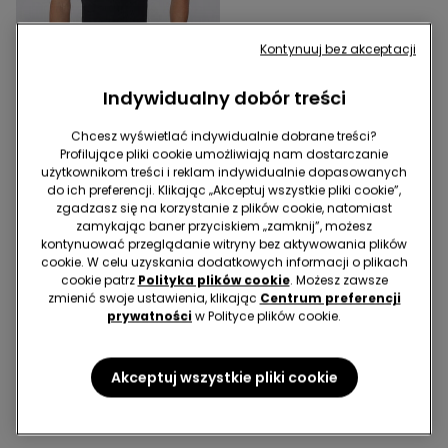
Kontynuuj bez akceptacji
Indywidualny dobór treści
2 za 59,99 zł
Chcesz wyświetlać indywidualnie dobrane treści?
Profilujące pliki cookie umożliwiają nam dostarczanie
5 Kolor/-y
użytkownikom treści i reklam indywidualnie dopasowanych
Męski Podkoszulek na
do ich preferencji. Klikając „Akceptuj wszystkie pliki cookie”,
Szerokich Ramiączkach z
zgadzasz się na korzystanie z plików cookie, natomiast
Prążkowanej Bawełny
zamykając baner przyciskiem „zamknij”, możesz
44,99 zł
kontynuować przeglądanie witryny bez aktywowania plików
cookie. W celu uzyskania dodatkowych informacji o plikach
cookie patrz
Polityka plików cookie
. Możesz zawsze
9 z 9 Artykułów
zmienić swoje ustawienia, klikając
Centrum preferencji
prywatności
w Polityce plików cookie.
1
Akceptuj wszystkie pliki cookie