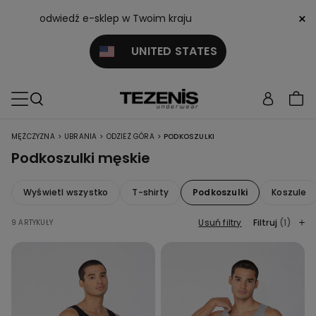
×
odwiedź e-sklep w Twoim kraju
UNITED STATES
>
>
>
MĘŻCZYZNA
UBRANIA
ODZIEŻ GÓRA
PODKOSZULKI
Podkoszulki męskie
Wyświetl wszystko
T-shirty
Podkoszulki
Koszule
Usuń filtry
Filtruj
(1)
9 ARTYKUŁY