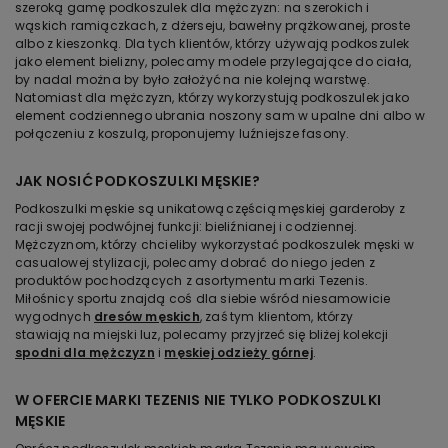
szeroką gamę podkoszulek dla mężczyzn: na szerokich i
wąskich ramiączkach, z dżerseju, bawełny prążkowanej, proste
albo z kieszonką. Dla tych klientów, którzy używają podkoszulek
jako element bielizny, polecamy modele przylegające do ciała,
by nadal można by było założyć na nie kolejną warstwę.
Natomiast dla mężczyzn, którzy wykorzystują podkoszulek jako
element codziennego ubrania noszony sam w upalne dni albo w
połączeniu z koszulą, proponujemy luźniejsze fasony.
JAK NOSIĆ PODKOSZULKI MĘSKIE?
Podkoszulki męskie są unikatową częścią męskiej garderoby z
racji swojej podwójnej funkcji: bieliźnianej i codziennej.
Mężczyznom, którzy chcieliby wykorzystać podkoszulek męski w
casualowej stylizacji, polecamy dobrać do niego jeden z
produktów pochodzących z asortymentu marki Tezenis.
Miłośnicy sportu znajdą coś dla siebie wśród niesamowicie
wygodnych
dresów męskich
, zaś tym klientom, którzy
stawiają na miejski luz, polecamy przyjrzeć się bliżej kolekcji
spodni dla mężczyzn
i
męskiej odzieży górnej
.
W OFERCIE MARKI TEZENIS NIE TYLKO PODKOSZULKI
MĘSKIE