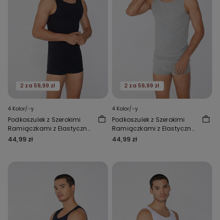
2 za 59,99 zł
2 za 59,99 zł
4 Kolor/-y
4 Kolor/-y
Podkoszulek z Szerokimi
Podkoszulek z Szerokimi
Ramiączkami z Elastycznej
Ramiączkami z Elastycznej
Bawełny
Bawełny
44,99 zł
44,99 zł