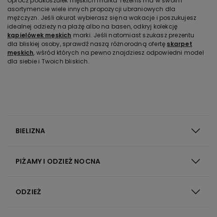
Oprócz podkoszulek męskich marka Tezenis ma w swoim
asortymencie wiele innych propozycji ubraniowych dla
mężczyzn. Jeśli akurat wybierasz się na wakacje i poszukujesz
idealnej odzieży na plażę albo na basen, odkryj kolekcję
kąpielówek męskich
marki. Jeśli natomiast szukasz prezentu
dla bliskiej osoby, sprawdź naszą różnorodną ofertę
skarpet
męskich
, wśród których na pewno znajdziesz odpowiedni model
dla siebie i Twoich bliskich.
BIELIZNA
PIŻAMY I ODZIEŻ NOCNA
ODZIEŻ