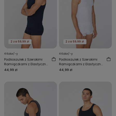
2 za 59,99 zł
2 za 59,99 zł
4 Kolor/-y
4 Kolor/-y
Podkoszulek z Szerokimi
Podkoszulek z Szerokimi
Ramiączkami z Elastycznej
Ramiączkami z Elastycznej
Bawełny
Bawełny
44,99 zł
44,99 zł