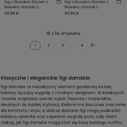
Figi z Wysokim Stanem z
Figi z Wysokim Stanem z
Bawełny i Koronki z
Bawełny i Koronki z
Recyklingu
Recyklingu
34,99 zł
34,99 zł
18 z 56 Artykułów
...
1
2
3
4
Klasyczne i eleganckie figi damskie
Figi damskie to nieodłączny element garderoby każdej
kobiety, łączący wygodę z modnym designem. W kolekcjach
Tezenis znajdziesz szeroki wybór fasonów i materiałów,
idealnych do każdej stylizacji. Bielizna ma kluczowe znaczenie
dla komfortu i stylu, a dobrze dobrane figi mogą podkreślić
kobiecą sylwetkę oraz zapewnić wygodę przez cały dzień.
Odkryj, jak figi damskie mogą stać się bazą każdego outfitu.