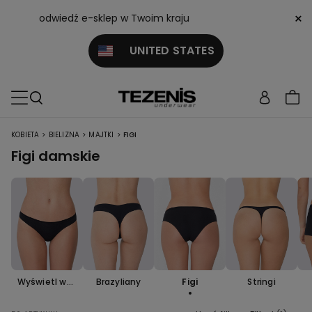
×
odwiedź e-sklep w Twoim kraju
UNITED STATES
>
>
>
KOBIETA
BIELIZNA
MAJTKI
FIGI
Figi damskie
Wyświetl wsz
Brazyliany
Figi
Stringi
ystko