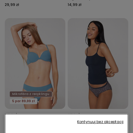
29,99 zł
14,99 zł
Mikrofibra z recyklingu
5 par 89,99 zł
9 Kolor/-y
4 Kolor/-y
Bezszwowe Figi z Mikrofibry
Figi z Bawełny z Nadrukiem
Kontynuuj bez akceptacji
29,99 zł
14,99 zł