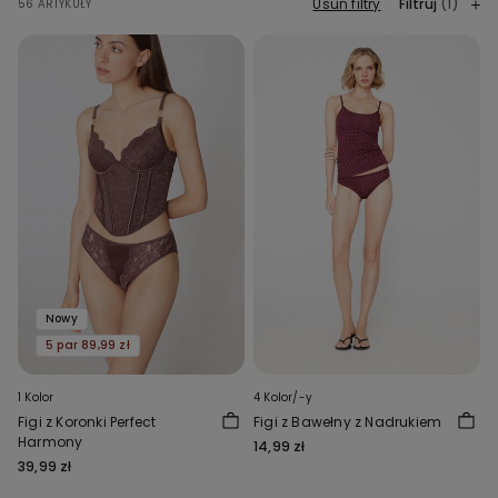
Usuń filtry
Filtruj
(1)
56 ARTYKUŁY
Nowy
5 par 89,99 zł
1 Kolor
4 Kolor/-y
Figi z Koronki Perfect
Figi z Bawełny z Nadrukiem
Harmony
14,99 zł
39,99 zł