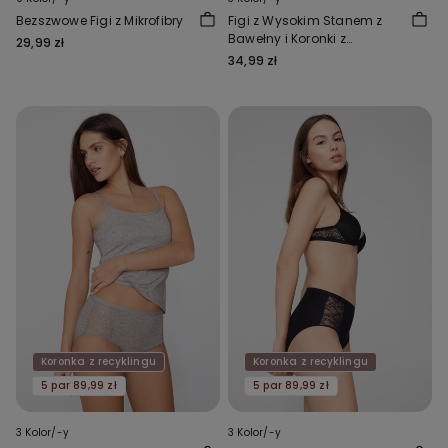
Bezszwowe Figi z Mikrofibry
Figi z Wysokim Stanem z
Bawełny i Koronki z
29,99 zł
Recyklingu
34,99 zł
Koronka z recyklingu
Koronka z recyklingu
5 par 89,99 zł
5 par 89,99 zł
3 Kolor/-y
3 Kolor/-y