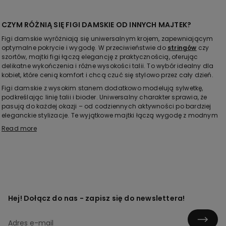
CZYM RÓŻNIĄ SIĘ FIGI DAMSKIE OD INNYCH MAJTEK?
Figi damskie wyróżniają się uniwersalnym krojem, zapewniającym
optymalne pokrycie i wygodę. W przeciwieństwie do
stringów
czy
szortów, majtki figi łączą elegancję z praktycznością, oferując
delikatne wykończenia i różne wysokości talii. To wybór idealny dla
kobiet, które cenią komfort i chcą czuć się stylowo przez cały dzień.
Figi damskie z wysokim stanem dodatkowo modelują sylwetkę,
podkreślając linię talii i bioder. Uniwersalny charakter sprawia, że
pasują do każdej okazji – od codziennych aktywności po bardziej
eleganckie stylizacje. Te wyjątkowe majtki łączą wygodę z modnym
wyglądem, spełniając oczekiwania współczesnych kobiet.
Read more
JAKIE SĄ RODZAJE FIG DAMSKICH?
W ofercie Tezenis możesz znaleźć różne rodzaje fig, dostosowane do
indywidualnych potrzeb. Figi bawełniane to idealny wybór na co
dzień, gwarantujący przewiewność i komfort noszenia. Figi koronkowe
nadają stylizacji wyrafinowanego charakteru, doskonale
sprawdzając się podczas specjalnych okazji.
Hej! Dołącz do nas - zapisz się do newslettera!
Dostępne są również figi modelujące i wyszczuplające,
zaprojektowane z myślą o podkreśleniu sylwetki. Te eleganckie figi
damskie łączą funkcjonalność z modnym wyglądem, pozwalając