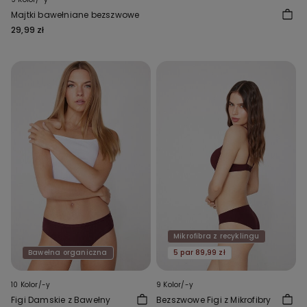
Majtki bawełniane bezszwowe
29,99 zł
Mikrofibra z recyklingu
Bawełna organiczna
5 par 89,99 zł
10 Kolor/-y
9 Kolor/-y
Figi Damskie z Bawełny
Bezszwowe Figi z Mikrofibry