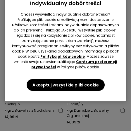
Indywidualny dobór treści
Chcesz wyświetlać indywidualnie dobrane treści?
Profilujące pliki cookie umożliwiają nam dostarczanie
użytkownikom treści i reklam indywidualnie dopasowanych
do ich preferencji. Klikając „Akceptuj wszystkie pliki cookie”,
zgadzasz się na korzystanie z plików cookie, natomiast
zamykając baner przyciskiem „zamknij”, możesz
kontynuować przeglądanie witryny bez aktywowania plików
cookie. W celu uzyskania dodatkowych informacji o plikach
cookie patrz
Polityka plików cookie
. Możesz zawsze
zmienić swoje ustawienia, klikając
Centrum preferencji
prywatności
w Polityce plików cookie.
Akceptuj wszystkie pliki cookie
Bawełna organiczna
4 Kolor/-y
10 Kolor/-y
Figi z Bawełny z Nadrukiem
Figi Damskie z Bawełny
Organicznej
14,99 zł
14,99 zł