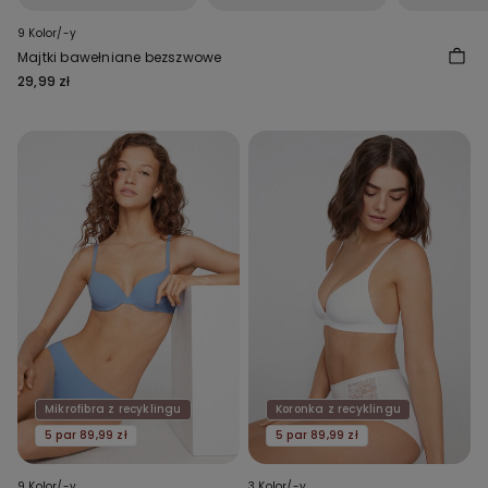
9 Kolor/-y
Majtki bawełniane bezszwowe
29,99 zł
Mikrofibra z recyklingu
Koronka z recyklingu
5 par 89,99 zł
5 par 89,99 zł
9 Kolor/-y
3 Kolor/-y