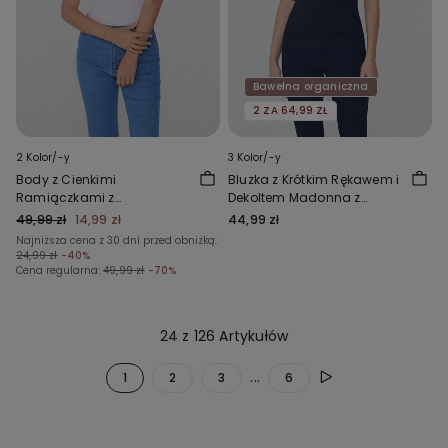
Bawełna organiczna
2 ZA 64,99 ZŁ
2 Kolor/-y
3 Kolor/-y
Body z Cienkimi
Bluzka z Krótkim Rękawem i
Ramiączkami z
Dekoltem Madonna z
Prążkowanej Bawełny
Bawełny Organicznej
49,99 zł
14,99 zł
44,99 zł
Najniższa cena z 30 dni przed obniżką:
24,99 zł
-40%
Cena regularna:
49,99 zł
-70%
24 z 126 Artykułów
...
1
2
3
6