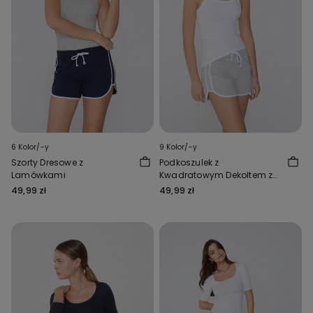
6 Kolor/-y
9 Kolor/-y
Szorty Dresowe z
Podkoszulek z
Lamówkami
Kwadratowym Dekoltem z
Prążkowanej Bawełny
49,99 zł
49,99 zł