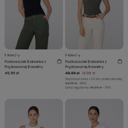
11 Kolor/-y
11 Kolor/-y
Podkoszulek Bokserka z
Podkoszulek Bokserka z
Prążkowanej Bawełny
Prążkowanej Bawełny
49,99 zł
49,99 zł
14,99 zł
Najniższa cena z 30 dni przed obniżką:
24,99 zł
-40%
Cena regularna:
49,99 zł
-70%