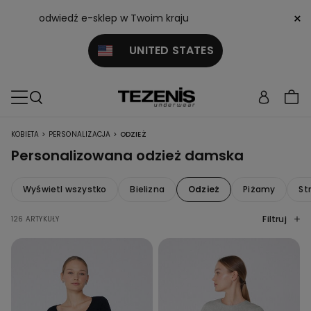
×
odwiedź e-sklep w Twoim kraju
UNITED STATES
>
>
KOBIETA
PERSONALIZACJA
ODZIEŻ
Personalizowana odzież damska
Wyświetl wszystko
Bielizna
Odzież
Piżamy
Str
Filtruj
126 ARTYKUŁY