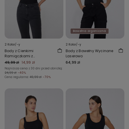
Bawełna organiczna
2 Kolor/-y
2 Kolor/-y
Body z Cienkimi
Body z Bawełny Wycinane
Ramiączkami z
Laserowo
Prążkowanej Bawełny
49,99 zł
14,99 zł
64,99 zł
Najniższa cena z 30 dni przed obniżką:
24,99 zł
-40%
Cena regularna:
49,99 zł
-70%