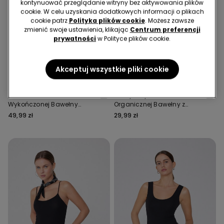
kontynuować przeglądanie witryny bez aktywowania plików
cookie. W celu uzyskania dodatkowych informacji o plikach
cookie patrz
Polityka plików cookie
. Możesz zawsze
zmienić swoje ustawienia, klikając
Centrum preferencji
prywatności
w Polityce plików cookie.
Bawełna organiczna
Bawełna organiczna
2 ZA 49,99 ZŁ
Akceptuj wszystkie pliki cookie
8 Kolor/-y
11 Kolor/-y
Koszulka z Surowo
Elastyczny Podkoszulek z
Wykończonej Bawełny
Organicznej Bawełny z
Organicznej
Okrągłym Dekoltem
49,99 zł
29,99 zł