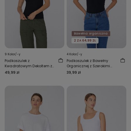
Bawełna organiczna
2 ZA 64,99 ZŁ
9 Kolor/-y
4 Kolor/-y
Podkoszulek z
Podkoszulek z Bawełny
Kwadratowym Dekoltem z
Organicznej z Szerokimi
Prążkowanej Bawełny
Ramiączkami i
49,99 zł
39,99 zł
Zaokrąglonym Dekoltem