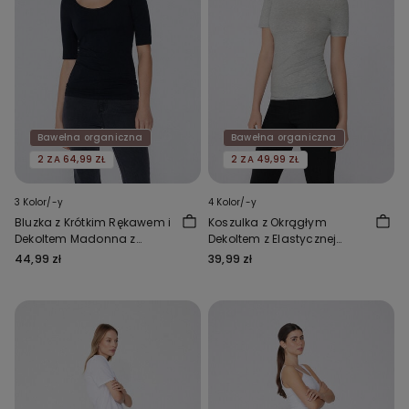
Bawełna organiczna
Bawełna organiczna
2 ZA 64,99 ZŁ
2 ZA 49,99 ZŁ
3 Kolor/-y
4 Kolor/-y
Bluzka z Krótkim Rękawem i
Koszulka z Okrągłym
Dekoltem Madonna z
Dekoltem z Elastycznej
Bawełny Organicznej
Bawełny Organicznej
44,99 zł
39,99 zł