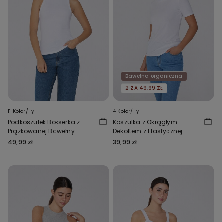
Bawełna organiczna
2 ZA 49,99 ZŁ
11 Kolor/-y
4 Kolor/-y
Podkoszulek Bokserka z
Koszulka z Okrągłym
Prążkowanej Bawełny
Dekoltem z Elastycznej
Bawełny Organicznej
49,99 zł
39,99 zł