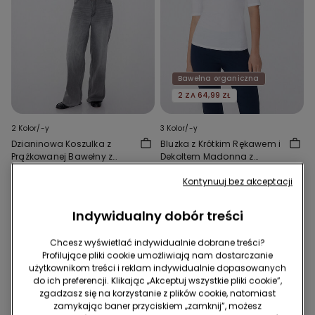
Bawełna organiczna
2 ZA 64,99 ZŁ
2 Kolor/-y
3 Kolor/-y
Dzianinowa Koszulka z
Bluzka z Krótkim Rękawem i
Prążkowanej Bawełny z
Dekoltem Madonna z
Rękawem do Łokcia i
Bawełny Organicznej
64,99 zł
44,99 zł
Kwadratowym Dekoltem
Kontynuuj bez akceptacji
Indywidualny dobór treści
Chcesz wyświetlać indywidualnie dobrane treści?
Profilujące pliki cookie umożliwiają nam dostarczanie
użytkownikom treści i reklam indywidualnie dopasowanych
do ich preferencji. Klikając „Akceptuj wszystkie pliki cookie”,
zgadzasz się na korzystanie z plików cookie, natomiast
zamykając baner przyciskiem „zamknij”, możesz