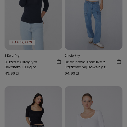
2 ZA 89,99 ZŁ
3 Kolor/-y
2 Kolor/-y
Bluzka z Okrągłym
Dzianinowa Koszulka z
Dekoltem i Długim
Prążkowanej Bawełny z
Rękawem z Wiskozy
Rękawem do Łokcia i
49,99 zł
64,99 zł
Kwadratowym Dekoltem