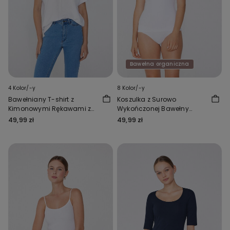
Bawełna organiczna
4 Kolor/-y
8 Kolor/-y
Bawełniany T-shirt z
Koszulka z Surowo
Kimonowymi Rękawami z
Wykończonej Bawełny
Mankietami
Organicznej
49,99 zł
49,99 zł