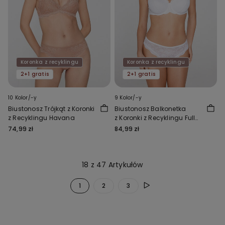
Koronka z recyklingu
Koronka z recyklingu
2+1 gratis
2+1 gratis
10 Kolor/-y
9 Kolor/-y
Biustonosz Trójkąt z Koronki
Biustonosz Balkonetka
z Recyklingu Havana
z Koronki z Recyklingu Full
Coverage Prague
74,99 zł
84,99 zł
18 z 47 Artykułów
1
2
3