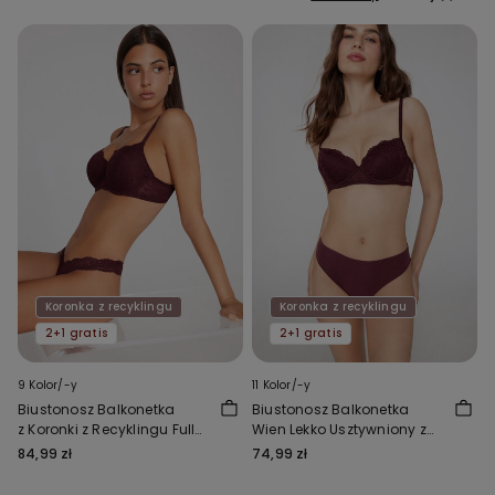
Koronka z recyklingu
Koronka z recyklingu
2+1 gratis
2+1 gratis
9 Kolor/-y
11 Kolor/-y
Biustonosz Balkonetka
Biustonosz Balkonetka
z Koronki z Recyklingu Full
Wien Lekko Usztywniony z
Coverage Prague
Koronki z Recyklingu
84,99 zł
74,99 zł