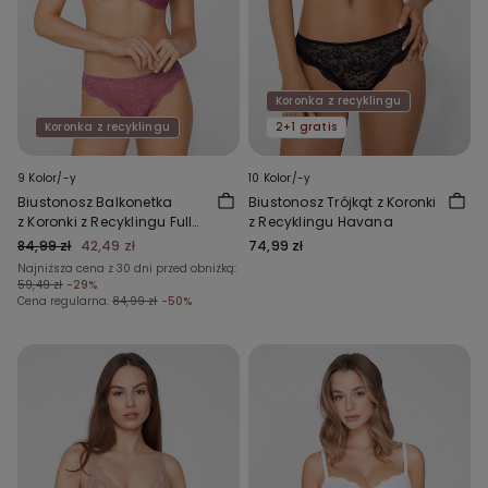
Koronka z recyklingu
Koronka z recyklingu
2+1 gratis
9 Kolor/-y
10 Kolor/-y
Biustonosz Balkonetka
Biustonosz Trójkąt z Koronki
z Koronki z Recyklingu Full
z Recyklingu Havana
Coverage Prague
84,99 zł
42,49 zł
74,99 zł
Najniższa cena z 30 dni przed obniżką:
59,49 zł
-29%
Cena regularna:
84,99 zł
-50%