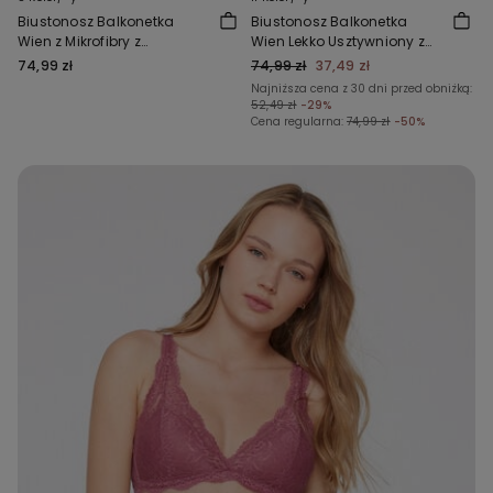
Biustonosz Balkonetka
Biustonosz Balkonetka
Wien z Mikrofibry z
Wien Lekko Usztywniony z
Recyklingu
Koronki z Recyklingu
74,99 zł
74,99 zł
37,49 zł
Najniższa cena z 30 dni przed obniżką:
52,49 zł
-29%
Cena regularna:
74,99 zł
-50%