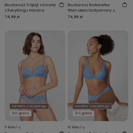
Biustonosz Trójkąt z Koronki
Biustonosz Balkonetka
z Recyklingu Havana
Wien Lekko Usztywniony z
Koronki z Recyklingu
74,99 zł
74,99 zł
Koronka z recyklingu
Koronka z recyklingu
2+1 gratis
2+1 gratis
11 Kolor/-y
10 Kolor/-y