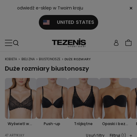
×
odwiedź e-sklep w Twoim kraju
UNITED STATES
>
>
>
KOBIETA
BIELIZNA
BIUSTONOSZE
DUŻE ROZMIARY
Duże rozmiary biustonoszy
Wyświetl wsz
Push-up
Trójkątne
Opaski i bez r
ystko
amiączek
Usuń filtry
Filtruj
(1)
47 ARTYKUŁY