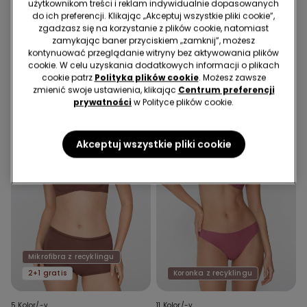
użytkownikom treści i reklam indywidualnie dopasowanych
z Recyklingu Havana
z Koronki z Recyklingu Full
do ich preferencji. Klikając „Akceptuj wszystkie pliki cookie”,
Coverage Prague
74,99 zł
84,99 zł
42,49 zł
zgadzasz się na korzystanie z plików cookie, natomiast
Najniższa cena z 30 dni przed obniżką:
zamykając baner przyciskiem „zamknij”, możesz
59,49 zł
-29%
kontynuować przeglądanie witryny bez aktywowania plików
Cena regularna:
84,99 zł
-50%
cookie. W celu uzyskania dodatkowych informacji o plikach
cookie patrz
Polityka plików cookie
. Możesz zawsze
zmienić swoje ustawienia, klikając
Centrum preferencji
prywatności
w Polityce plików cookie.
Akceptuj wszystkie pliki cookie
Mikrofibra z recyklingu
2+1 gratis
Koronka z recyklingu
5 Kolor/-y
11 Kolor/-y