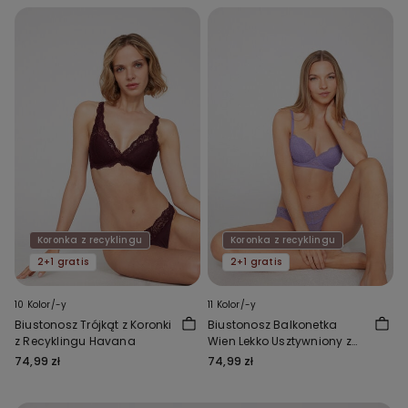
Koronka z recyklingu
Koronka z recyklingu
2+1 gratis
2+1 gratis
10 Kolor/-y
11 Kolor/-y
Biustonosz Trójkąt z Koronki
Biustonosz Balkonetka
z Recyklingu Havana
Wien Lekko Usztywniony z
Koronki z Recyklingu
74,99 zł
74,99 zł