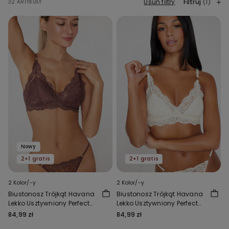
Usuń filtry
Filtruj
(1)
32 ARTYKUŁY
Nowy
2+1 gratis
2+1 gratis
2 Kolor/-y
2 Kolor/-y
Biustonosz Trójkąt Havana
Biustonosz Trójkąt Havana
Lekko Usztywniony Perfect
Lekko Usztywniony Perfect
Harmony
Harmony
84,99 zł
84,99 zł