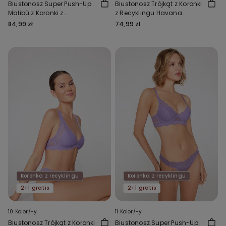
Biustonosz Super Push-Up
Biustonosz Trójkąt z Koronki
Malibù z Koronki z
z Recyklingu Havana
Recyklingu
84,99 zł
74,99 zł
Koronka z recyklingu
Koronka z recyklingu
2+1 gratis
2+1 gratis
10 Kolor/-y
11 Kolor/-y
Biustonosz Trójkąt z Koronki
Biustonosz Super Push-Up