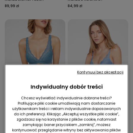
Recyklingu
89,99 zł
84,99 zł
Kontynuuj bez akceptacji
Indywidualny dobór treści
Koronka z recyklingu
Koronka z recyklingu
Chcesz wyświetlać indywidualnie dobrane treści?
2+1 gratis
2+1 gratis
Profilujące pliki cookie umożliwiają nam dostarczanie
użytkownikom treści i reklam indywidualnie dopasowanych
do ich preferencji. Klikając „Akceptuj wszystkie pliki cookie”,
10 Kolor/-y
11 Kolor/-y
zgadzasz się na korzystanie z plików cookie, natomiast
Biustonosz Trójkąt z Koronki
Biustonosz Super Push-Up
zamykając baner przyciskiem „zamknij”, możesz
z Recyklingu Havana
Malibù z Koronki z
kontynuować przeglądanie witryny bez aktywowania plików