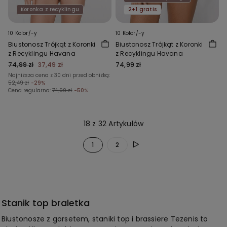
Koronka z recyklingu
2+1 gratis
10 Kolor/-y
10 Kolor/-y
Biustonosz Trójkąt z Koronki
Biustonosz Trójkąt z Koronki
z Recyklingu Havana
z Recyklingu Havana
74,99 zł
37,49 zł
74,99 zł
Najniższa cena z 30 dni przed obniżką:
52,49 zł
-29%
Cena regularna:
74,99 zł
-50%
18 z 32 Artykułów
1
2
Stanik top braletka
Biustonosze z gorsetem, staniki top i brassiere Tezenis to