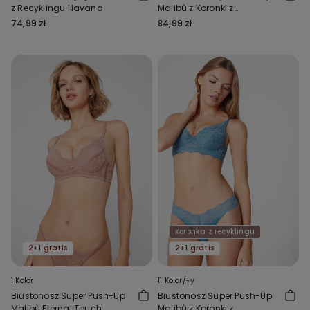
z Recyklingu Havana
Malibù z Koronki z
Recyklingu
74,99 zł
84,99 zł
Koronka z recyklingu
2+1 gratis
2+1 gratis
1 Kolor
11 Kolor/-y
Biustonosz Super Push-Up
Biustonosz Super Push-Up
Malibù Eternal Touch
Malibù z Koronki z