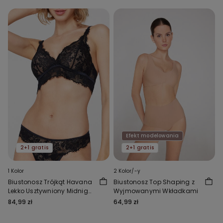
Efekt modelowania
2+1 gratis
2+1 gratis
1 Kolor
2 Kolor/-y
Biustonosz Trójkąt Havana
Biustonosz Top Shaping z
Lekko Usztywniony Midnight
Wyjmowanymi Wkładkami
Secret
84,99 zł
64,99 zł