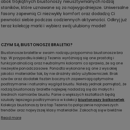
obok trójkątnych biustonoszy nieusztywnianych rodzaj
staników, które uznawane są za najwygodniejsze. Uniwersalne
fasony zapewnią Ci niezwykły komfort oraz dodadzą Ci
pewności siebie podczas codziennych aktywności. Odkryj już
teraz kolekcję marki i wybierz swój ulubiony model!
CZYM SĄ BIUSTONOSZE BRALETKI?
Biustonosze bralette w swoim rodzaju przypomina biustonosze bra
top. W przypadku kolekcji Tezenis wyróżniają się one prostotą i
funkcjonalnością oraz neutralnymi kolorami co sprawia, że są one
niezwykle ponadczasowe. Ponadto wykonane są one z wysokiej
jakości materiałów tak, by nie drażniły skóry użytkowniczek. Brak
szwów oraz dodatek fiszbin bocznych zapewniają optymalne
podtrzymanie i naturalny wygląd biustu. Należy jednak pamiętać, że
rodzaj biustonoszy bralette najlepiej nadadzą się do małych i
średnich rozmiarów biustu. Panie o większych kształtach będą
szukały lepszego podtrzymania w kolekcji
biustonoszy balkonetek
.
Kolekcja biustonoszy bra top Tezenis to połączenie najnowszych
trendów oraz najwyższej klasy materiałów. Zakochaj się w bieliźnie
marki już dziś!
Read more
GORSETY I BIUSTONOSZE Z GORSETEM