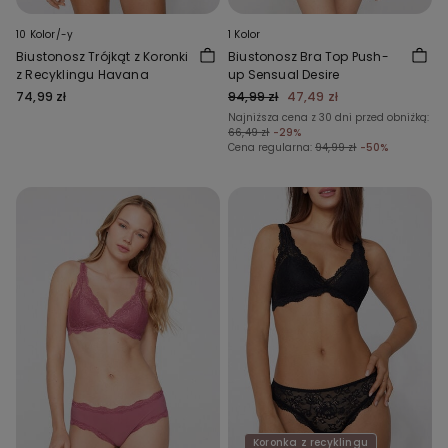
10 Kolor/-y
1 Kolor
Biustonosz Trójkąt z Koronki
Biustonosz Bra Top Push-
z Recyklingu Havana
up Sensual Desire
74,99 zł
94,99 zł
47,49 zł
Najniższa cena z 30 dni przed obniżką:
66,49 zł
-29%
Cena regularna:
94,99 zł
-50%
Koronka z recyklingu