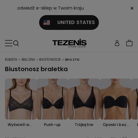
×
odwiedź e-sklep w Twoim kraju
UNITED STATES
>
>
>
KOBIETA
BIELIZNA
BIUSTONOSZE
BRALETKI
Biustonosz braletka
Wyświetl wsz
Push-up
Trójkątne
Opaski i bez r
ystko
amiączek