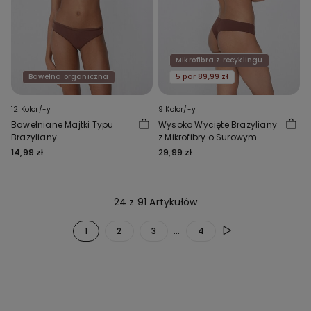
Mikrofibra z recyklingu
Bawełna organiczna
5 par 89,99 zł
12 Kolor/-y
9 Kolor/-y
Bawełniane Majtki Typu
Wysoko Wycięte Brazyliany
Brazyliany
z Mikrofibry o Surowym
Wykończeniu
14,99 zł
29,99 zł
24 z 91 Artykułów
...
1
2
3
4