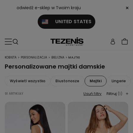
×
odwiedź e-sklep w Twoim kraju
UNITED STATES
>
>
>
KOBIETA
PERSONALIZACJA
BIELIZNA
MAJTKI
Personalizowane majtki damskie
Wyświetl wszystko
Biustonosze
Majtki
Lingerie
Usuń filtry
Filtruj
(1)
91 ARTYKUŁY