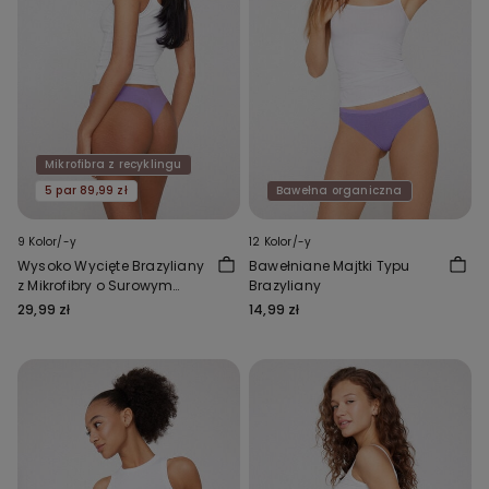
Mikrofibra z recyklingu
5 par 89,99 zł
Bawełna organiczna
9 Kolor/-y
12 Kolor/-y
Wysoko Wycięte Brazyliany
Bawełniane Majtki Typu
z Mikrofibry o Surowym
Brazyliany
Wykończeniu
29,99 zł
14,99 zł