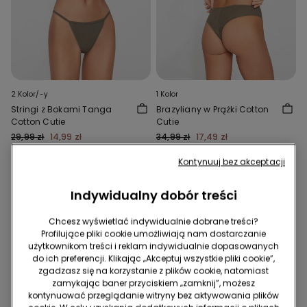
2 Kolor/-y
1 Kolor
Stringi z Bokami Tanga
Brazyliany w Prążki Cotton
Cotton Cutie
Cutie
29,99 zł
14,99 zł
34,99 zł
17,49 zł
Najniższa cena z 30 dni przed obniżką:
Najniższa cena z 30 dni przed obniżką:
Kontynuuj bez akceptacji
20,99 zł
-29%
24,49 zł
-29%
Cena regularna:
29,99 zł
-50%
Cena regularna:
34,99 zł
-50%
Indywidualny dobór treści
Chcesz wyświetlać indywidualnie dobrane treści?
Profilujące pliki cookie umożliwiają nam dostarczanie
użytkownikom treści i reklam indywidualnie dopasowanych
do ich preferencji. Klikając „Akceptuj wszystkie pliki cookie”,
zgadzasz się na korzystanie z plików cookie, natomiast
zamykając baner przyciskiem „zamknij”, możesz
kontynuować przeglądanie witryny bez aktywowania plików