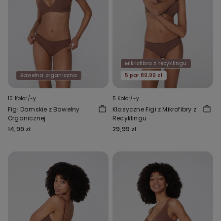
Mikrofibra z recyklingu
Bawełna organiczna
5 par 89,99 zł
10 Kolor/-y
5 Kolor/-y
Figi Damskie z Bawełny
Klasyczne Figi z Mikrofibry z
Organicznej
Recyklingu
14,99 zł
29,99 zł