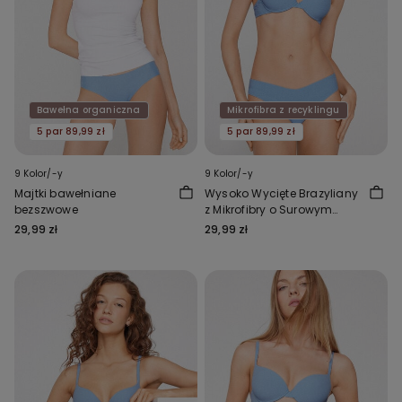
Bawełna organiczna
Mikrofibra z recyklingu
5 par 89,99 zł
5 par 89,99 zł
9 Kolor/-y
9 Kolor/-y
Majtki bawełniane
Wysoko Wycięte Brazyliany
bezszwowe
z Mikrofibry o Surowym
Wykończeniu
29,99 zł
29,99 zł