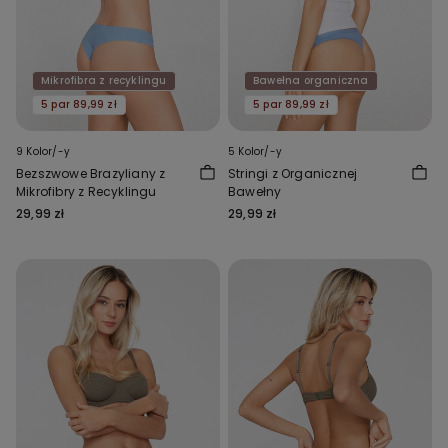
Mikrofibra z recyklingu
Bawełna organiczna
5 par 89,99 zł
5 par 89,99 zł
9 Kolor/-y
5 Kolor/-y
Bezszwowe Brazyliany z
Stringi z Organicznej
Mikrofibry z Recyklingu
Bawełny
29,99 zł
29,99 zł