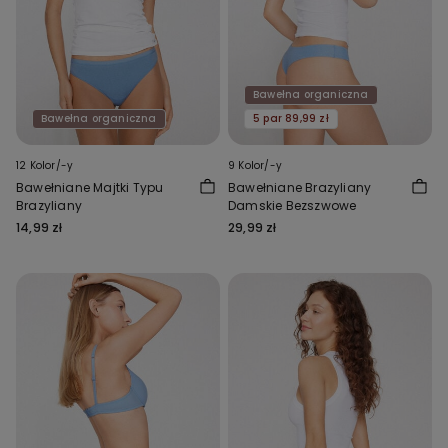
Bawełna organiczna
Bawełna organiczna
5 par 89,99 zł
12 Kolor/-y
9 Kolor/-y
Bawełniane Majtki Typu
Bawełniane Brazyliany
Brazyliany
Damskie Bezszwowe
14,99 zł
29,99 zł