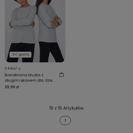
3+1 gratis
6 Kolor/-y
Bawełniana bluzka z
długim rękawem dla dzieci
Unisex
29,99 zł
19 z 19 Artykułów
1