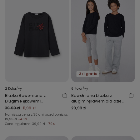
3+1 gratis
2 Kolor/-y
6 Kolor/-y
Bluzka Bawełniana z
Bawełniana bluzka z
Długim Rękawem i
długim rękawem dla dzieci
Nadrukiem
Unisex
39,99 zł
11,99 zł
29,99 zł
Najniższa cena z 30 dni przed obniżką:
19,99 zł
-40%
Cena regularna:
39,99 zł
-70%