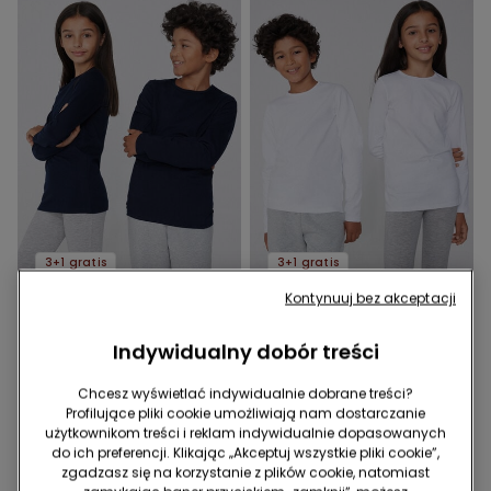
3+1 gratis
3+1 gratis
Kontynuuj bez akceptacji
4 Kolor/-y
4 Kolor/-y
Sweter Dziecięcy Unisex z
Sweter Dziecięcy Unisex z
Indywidualny dobór treści
Bawełny Termicznej, z
Bawełny Termicznej, z
Długim Rękawem i
Długim Rękawem i
44,99 zł
44,99 zł
Chcesz wyświetlać indywidualnie dobrane treści?
Okrągłym Dekoltem
Okrągłym Dekoltem
Profilujące pliki cookie umożliwiają nam dostarczanie
użytkownikom treści i reklam indywidualnie dopasowanych
do ich preferencji. Klikając „Akceptuj wszystkie pliki cookie”,
zgadzasz się na korzystanie z plików cookie, natomiast