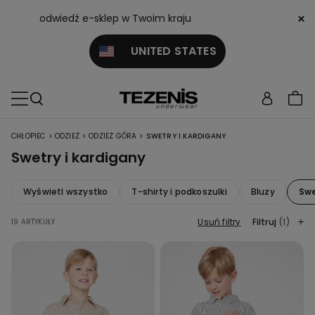
×
odwiedź e-sklep w Twoim kraju
UNITED STATES
>
>
>
CHŁOPIEC
ODZIEŻ
ODZIEŻ GÓRA
SWETRY I KARDIGANY
Swetry i kardigany
Wyświetl wszystko
T-shirty i podkoszulki
Bluzy
Swe
Usuń filtry
Filtruj
(1)
19 ARTYKUŁY