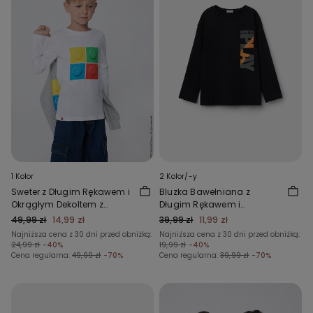
1 Kolor
2 Kolor/-y
Sweter z Długim Rękawem i
Bluzka Bawełniana z
Okrągłym Dekoltem z
Długim Rękawem i
Bawełny Lego
Nadrukiem
49,99 zł
14,99 zł
39,99 zł
11,99 zł
Najniższa cena z 30 dni przed obniżką:
Najniższa cena z 30 dni przed obniżką:
24,99 zł
-40%
19,99 zł
-40%
Cena regularna:
49,99 zł
-70%
Cena regularna:
39,99 zł
-70%