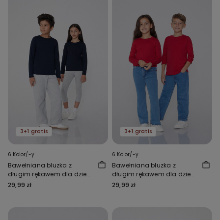
3+1 gratis
3+1 gratis
6 Kolor/-y
6 Kolor/-y
Bawełniana bluzka z
Bawełniana bluzka z
długim rękawem dla dzieci
długim rękawem dla dzieci
Unisex
Unisex
29,99 zł
29,99 zł