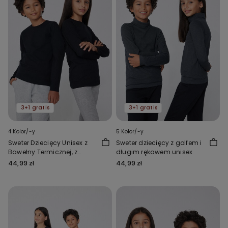
3+1 gratis
3+1 gratis
4 Kolor/-y
5 Kolor/-y
Sweter Dziecięcy Unisex z
Sweter dziecięcy z golfem i
Bawełny Termicznej, z
długim rękawem unisex
Długim Rękawem i
44,99 zł
44,99 zł
Okrągłym Dekoltem