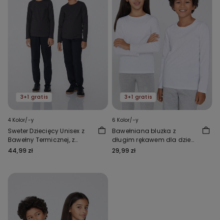
3+1 gratis
3+1 gratis
4 Kolor/-y
6 Kolor/-y
Sweter Dziecięcy Unisex z
Bawełniana bluzka z
Bawełny Termicznej, z
długim rękawem dla dzieci
Długim Rękawem i
Unisex
44,99 zł
29,99 zł
Okrągłym Dekoltem