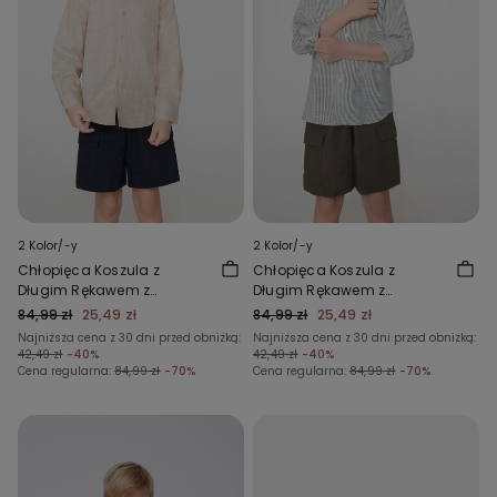
2 Kolor/-y
2 Kolor/-y
Chłopięca Koszula z
Chłopięca Koszula z
Długim Rękawem z
Długim Rękawem z
Bawełnianej Tkaniny
Bawełnianej Tkaniny
84,99 zł
25,49 zł
84,99 zł
25,49 zł
Płóciennej Imitującej Len
Płóciennej Imitującej Len
Najniższa cena z 30 dni przed obniżką:
Najniższa cena z 30 dni przed obniżką:
42,49 zł
-40%
42,49 zł
-40%
Cena regularna:
84,99 zł
-70%
Cena regularna:
84,99 zł
-70%