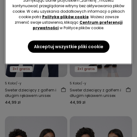
zamykając baner przyciskiem „zamknij”, możesz
kontynuować przeglądanie witryny bez aktywowania plików
cookie. W celu uzyskania dodatkowych informacji o plikach
cookie patrz
Polityka plików cookie
. Możesz zawsze
zmienić swoje ustawienia, klikając
Centrum preferencji
prywatności
w Polityce plików cookie.
Akceptuj wszystkie pliki cookie
3+1 gratis
3+1 gratis
5 Kolor/-y
5 Kolor/-y
Sweter dziecięcy z golfem i
Sweter dziecięcy z golfem i
długim rękawem unisex
długim rękawem unisex
44,99 zł
44,99 zł