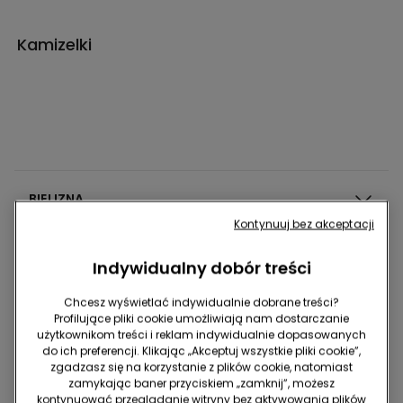
Kamizelki
BIELIZNA
Kontynuuj bez akceptacji
PIŻAMY I ODZIEŻ NOCNA
Indywidualny dobór treści
Chcesz wyświetlać indywidualnie dobrane treści?
ODZIEŻ
Profilujące pliki cookie umożliwiają nam dostarczanie
użytkownikom treści i reklam indywidualnie dopasowanych
do ich preferencji. Klikając „Akceptuj wszystkie pliki cookie”,
zgadzasz się na korzystanie z plików cookie, natomiast
STROJE KĄPIELOWE
zamykając baner przyciskiem „zamknij”, możesz
kontynuować przeglądanie witryny bez aktywowania plików