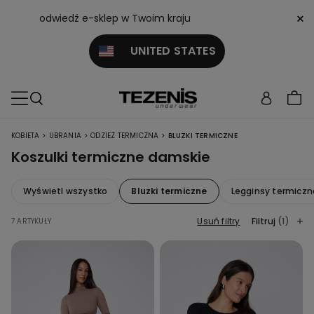
×
odwiedź e-sklep w Twoim kraju
UNITED STATES
>
>
>
KOBIETA
UBRANIA
ODZIEŻ TERMICZNA
BLUZKI TERMICZNE
Koszulki termiczne damskie
Wyświetl wszystko
Bluzki termiczne
Legginsy termiczn
Usuń filtry
Filtruj
(1)
7 ARTYKUŁY