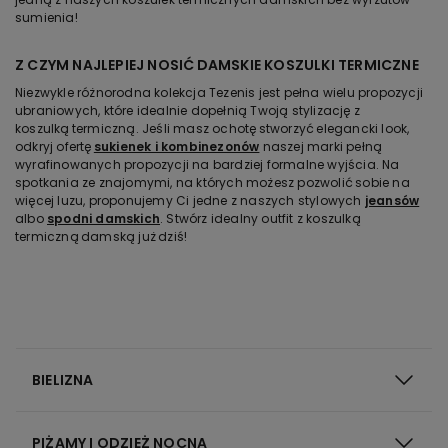
sumienia!
Z CZYM NAJLEPIEJ NOSIĆ DAMSKIE KOSZULKI TERMICZNE
Niezwykle różnorodna kolekcja Tezenis jest pełna wielu propozycji
ubraniowych, które idealnie dopełnią Twoją stylizację z
koszulką termiczną. Jeśli masz ochotę stworzyć elegancki look,
odkryj ofertę
sukienek i kombinezonów
naszej marki pełną
wyrafinowanych propozycji na bardziej formalne wyjścia. Na
spotkania ze znajomymi, na których możesz pozwolić sobie na
więcej luzu, proponujemy Ci jedne z naszych stylowych
jeansów
albo
spodni damskich
. Stwórz idealny outfit z koszulką
termiczną damską już dziś!
BIELIZNA
PIŻAMY I ODZIEŻ NOCNA