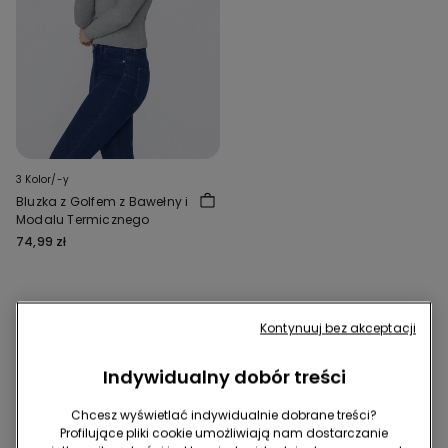
3 Kolor/-y
Bluzka z Golfem z Bawełny i
Modalu Termicznego
74,99 zł
7 z 7 Artykułów
Kontynuuj bez akceptacji
1
Indywidualny dobór treści
Chcesz wyświetlać indywidualnie dobrane treści?
Profilujące pliki cookie umożliwiają nam dostarczanie