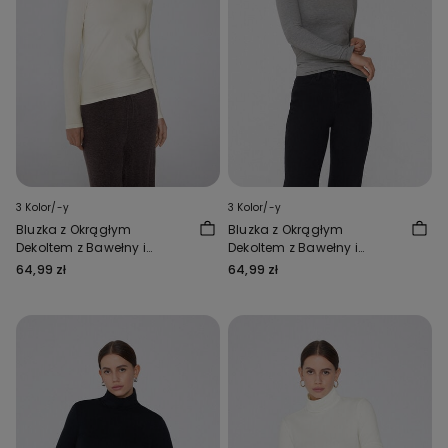
3 Kolor/-y
3 Kolor/-y
Bluzka z Okrągłym
Bluzka z Okrągłym
Dekoltem z Bawełny i
Dekoltem z Bawełny i
Modalu Termicznego
Modalu Termicznego
64,99 zł
64,99 zł