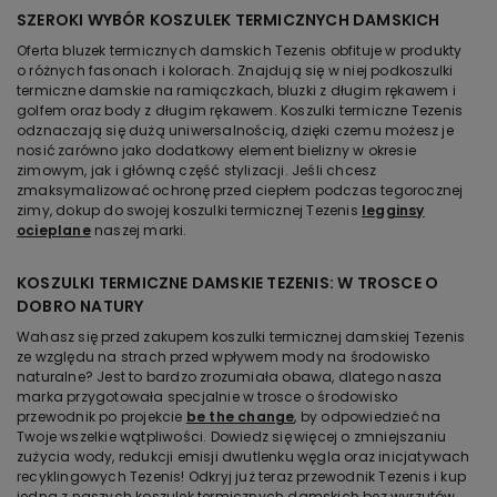
SZEROKI WYBÓR KOSZULEK TERMICZNYCH DAMSKICH
Oferta bluzek termicznych damskich Tezenis obfituje w produkty
o różnych fasonach i kolorach. Znajdują się w niej podkoszulki
termiczne damskie na ramiączkach, bluzki z długim rękawem i
golfem oraz body z długim rękawem. Koszulki termiczne Tezenis
odznaczają się dużą uniwersalnością, dzięki czemu możesz je
nosić zarówno jako dodatkowy element bielizny w okresie
zimowym, jak i główną część stylizacji. Jeśli chcesz
zmaksymalizować ochronę przed ciepłem podczas tegorocznej
zimy, dokup do swojej koszulki termicznej Tezenis
legginsy
ocieplane
naszej marki.
KOSZULKI TERMICZNE DAMSKIE TEZENIS: W TROSCE O
DOBRO NATURY
Wahasz się przed zakupem koszulki termicznej damskiej Tezenis
ze względu na strach przed wpływem mody na środowisko
naturalne? Jest to bardzo zrozumiała obawa, dlatego nasza
marka przygotowała specjalnie w trosce o środowisko
przewodnik po projekcie
be the change
, by odpowiedzieć na
Twoje wszelkie wątpliwości. Dowiedz się więcej o zmniejszaniu
zużycia wody, redukcji emisji dwutlenku węgla oraz inicjatywach
recyklingowych Tezenis! Odkryj już teraz przewodnik Tezenis i kup
jedną z naszych koszulek termicznych damskich bez wyrzutów