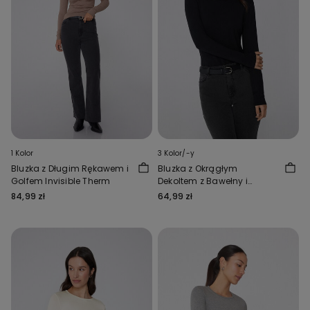
1 Kolor
3 Kolor/-y
Bluzka z Długim Rękawem i
Bluzka z Okrągłym
Golfem Invisible Therm
Dekoltem z Bawełny i
Modalu Termicznego
84,99 zł
64,99 zł