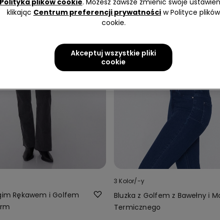
Polityka plików cookie
. Możesz zawsze zmienić swoje ustawien
klikając
Centrum preferencji prywatności
w Polityce plików
cookie.
Akceptuj wszystkie pliki
cookie
3 Kolor/-y
ugim Rękawem i Golfem
Bluzka z Golfem z Bawełny i M
erm
Termicznego