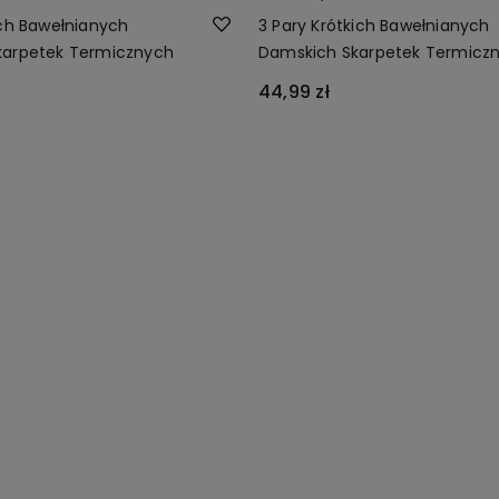
ich Bawełnianych
3 Pary Krótkich Bawełnianych
karpetek Termicznych
Damskich Skarpetek Termicz
44,99 zł