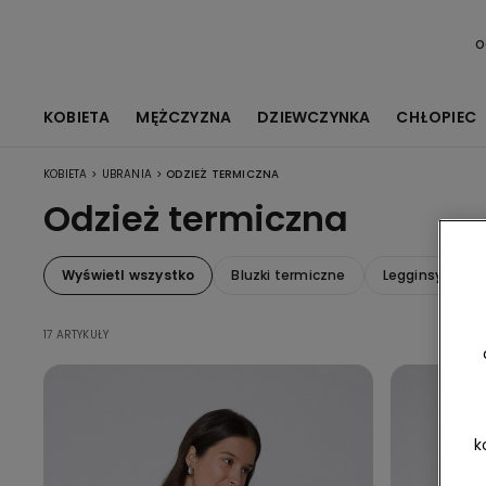
o
KOBIETA
MĘŻCZYZNA
DZIEWCZYNKA
CHŁOPIEC
>
>
KOBIETA
UBRANIA
ODZIEŻ TERMICZNA
Odzież termiczna
Wyświetl wszystko
Bluzki termiczne
Legginsy term
17 ARTYKUŁY
k