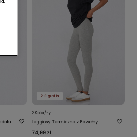
ia,
2+1 gratis
2 Kolor/-y
odalu
Legginsy Termiczne z Bawełny
74,99 zł