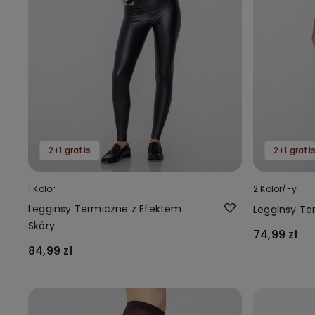
2+1 gratis
2+1 grati
1 Kolor
2 Kolor/-y
Legginsy Termiczne z Efektem
Legginsy Te
Skóry
74,99 zł
84,99 zł