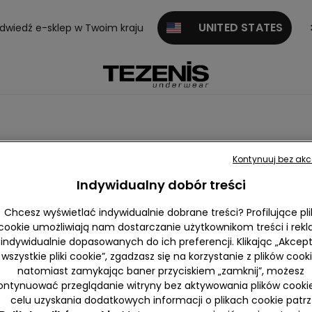
UNITED STATES
dwiedź e-sklep w Twoim kraju
Kontynuuj bez akc
iczne
Rajstopy i skarpety termiczne
Indywidualny dobór treści
Chcesz wyświetlać indywidualnie dobrane treści? Profilujące pli
cookie umożliwiają nam dostarczanie użytkownikom treści i rek
indywidualnie dopasowanych do ich preferencji. Klikając „Akcept
wszystkie pliki cookie”, zgadzasz się na korzystanie z plików cooki
natomiast zamykając baner przyciskiem „zamknij”, możesz
ontynuować przeglądanie witryny bez aktywowania plików cooki
celu uzyskania dodatkowych informacji o plikach cookie patrz