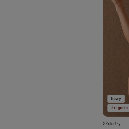
Nowy
2+1 gratis
2 Kolor/-y