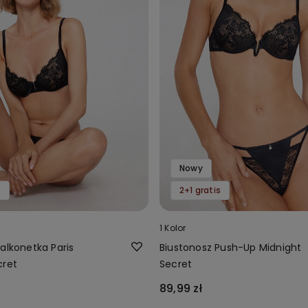
Nowy
s
2+1 gratis
1 Kolor
alkonetka Paris
Biustonosz Push-Up Midnight
cret
Secret
89,99 zł