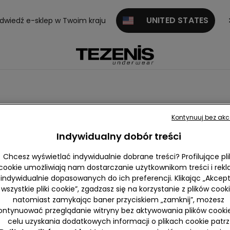
UNITED STATES
dwiedź e-sklep w Twoim kraju
Kontynuuj bez akc
Indywidualny dobór treści
Chcesz wyświetlać indywidualnie dobrane treści? Profilujące pli
cookie umożliwiają nam dostarczanie użytkownikom treści i rek
indywidualnie dopasowanych do ich preferencji. Klikając „Akcept
świetl
Push-up
Trójkątne
Opaski i b
Balkonetki
Bralet
wszystkie pliki cookie”, zgadzasz się na korzystanie z plików cooki
zystko
ez ramiąc
natomiast zamykając baner przyciskiem „zamknij”, możesz
zek
ontynuować przeglądanie witryny bez aktywowania plików cooki
celu uzyskania dodatkowych informacji o plikach cookie patrz