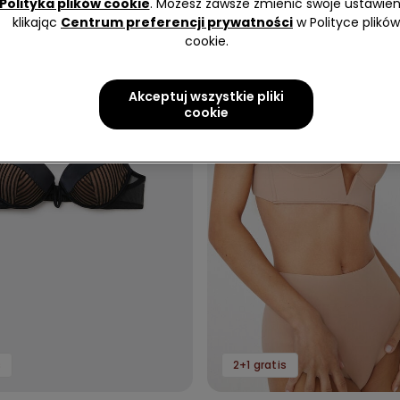
Polityka plików cookie
. Możesz zawsze zmienić swoje ustawien
klikając
Centrum preferencji prywatności
w Polityce plików
cookie.
Akceptuj wszystkie pliki
cookie
s
2+1 gratis