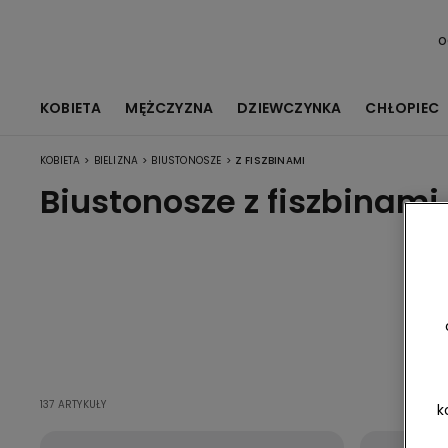
o
KOBIETA
MĘŻCZYZNA
DZIEWCZYNKA
CHŁOPIEC
>
>
>
KOBIETA
BIELIZNA
BIUSTONOSZE
Z FISZBINAMI
Biustonosze z fiszbinami
Wy
ws
137 ARTYKUŁY
k