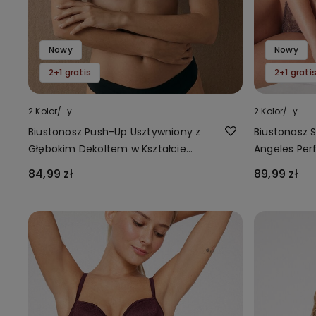
Nowy
Nowy
2+1 gratis
2+1 grati
2 Kolor/-y
2 Kolor/-y
Biustonosz Push-Up Usztywniony z
Biustonosz 
Głębokim Dekoltem w Kształcie
Angeles Per
Płatków
84,99 zł
89,99 zł