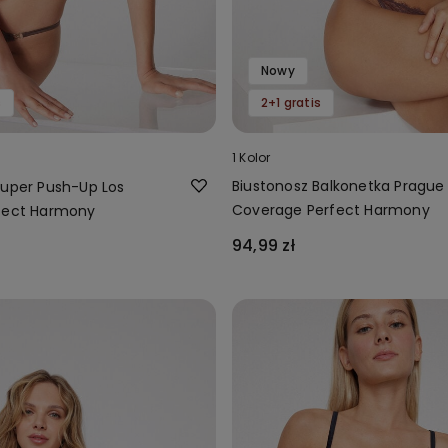
Nowy
s
2+1 gratis
1 Kolor
Biustonosz Balkonetka Prague 
Super Push-Up Los
Coverage Perfect Harmony
fect Harmony
94,99 zł