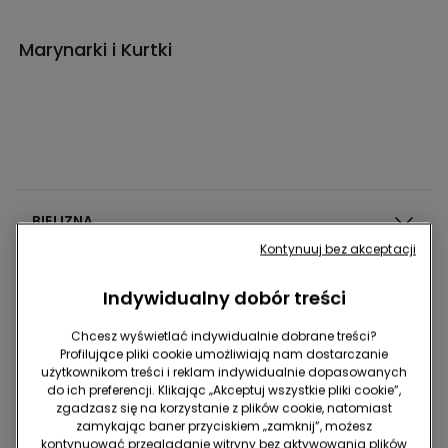
Marynarki i Kurtki
BIELIZNA
Kontynuuj bez akceptacji
PIŻAMY I ODZIEŻ NOCNA
Indywidualny dobór treści
Chcesz wyświetlać indywidualnie dobrane treści?
ODZIEŻ
Profilujące pliki cookie umożliwiają nam dostarczanie
użytkownikom treści i reklam indywidualnie dopasowanych
do ich preferencji. Klikając „Akceptuj wszystkie pliki cookie”,
zgadzasz się na korzystanie z plików cookie, natomiast
STROJE KĄPIELOWE
zamykając baner przyciskiem „zamknij”, możesz
kontynuować przeglądanie witryny bez aktywowania plików