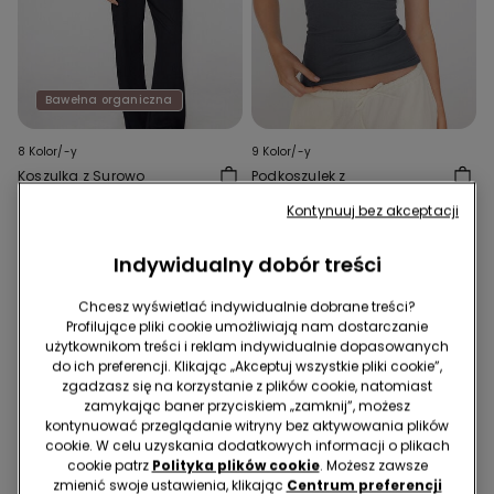
Bawełna organiczna
8 Kolor/-y
9 Kolor/-y
Koszulka z Surowo
Podkoszulek z
Wykończonej Bawełny
Kwadratowym Dekoltem z
Kontynuuj bez akceptacji
Organicznej
Prążkowanej Bawełny
49,99 zł
49,99 zł
Indywidualny dobór treści
Chcesz wyświetlać indywidualnie dobrane treści?
Profilujące pliki cookie umożliwiają nam dostarczanie
użytkownikom treści i reklam indywidualnie dopasowanych
do ich preferencji. Klikając „Akceptuj wszystkie pliki cookie”,
zgadzasz się na korzystanie z plików cookie, natomiast
zamykając baner przyciskiem „zamknij”, możesz
kontynuować przeglądanie witryny bez aktywowania plików
cookie. W celu uzyskania dodatkowych informacji o plikach
cookie patrz
Polityka plików cookie
. Możesz zawsze
zmienić swoje ustawienia, klikając
Centrum preferencji