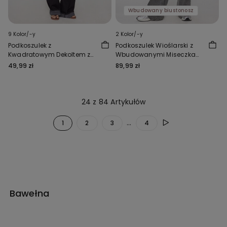
Wbudowany biustonosz
9 Kolor/-y
2 Kolor/-y
Podkoszulek z
Podkoszulek Wioślarski z
Kwadratowym Dekoltem z
Wbudowanymi Miseczkami
Prążkowanej Bawełny
z Prążkowanej Bawełny
49,99 zł
89,99 zł
24 z 84 Artykułów
...
1
2
3
4
Bawełna