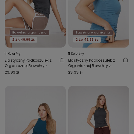
Bawełna organiczna
Bawełna organiczna
2 ZA 49,99 ZŁ
2 ZA 49,99 ZŁ
11 Kolor/-y
11 Kolor/-y
Elastyczny Podkoszulek z
Elastyczny Podkoszulek z
Organicznej Bawełny z
Organicznej Bawełny z
Okrągłym Dekoltem
Okrągłym Dekoltem
29,99 zł
29,99 zł