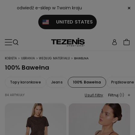
×
odwiedź e-sklep w Twoim kraju
UNITED STATES
>
>
>
KOBIETA
UBRANIA
WEDŁUG MATERIAŁU
BAWEŁNA
100% Bawełna
Topy koronkowe
Jeans
100% Bawełna
Prążkowane
Usuń filtry
Filtruj
(1)
84 ARTYKUŁY