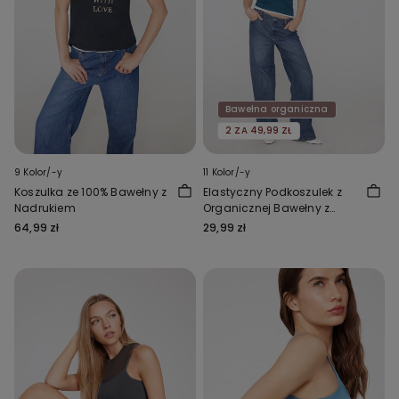
Bawełna organiczna
2 ZA 49,99 ZŁ
9 Kolor/-y
11 Kolor/-y
Koszulka ze 100% Bawełny z
Elastyczny Podkoszulek z
Nadrukiem
Organicznej Bawełny z
Okrągłym Dekoltem
64,99 zł
29,99 zł