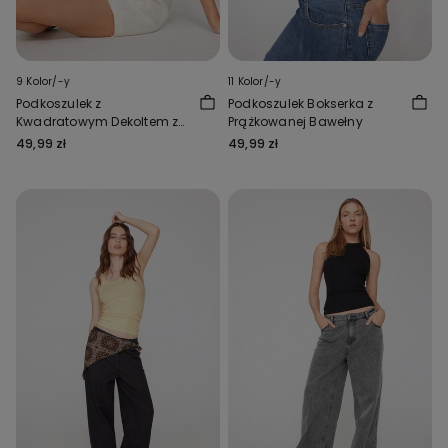
9 Kolor/-y
11 Kolor/-y
Podkoszulek z
Podkoszulek Bokserka z
Kwadratowym Dekoltem z
Prążkowanej Bawełny
Prążkowanej Bawełny
49,99 zł
49,99 zł