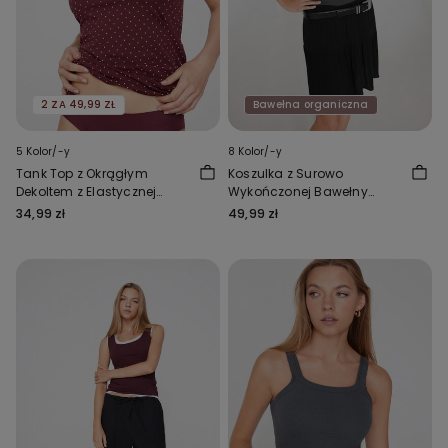
2 ZA 49,99 ZŁ
Bawełna organiczna
5 Kolor/-y
8 Kolor/-y
Tank Top z Okrągłym
Koszulka z Surowo
Dekoltem z Elastycznej
Wykończonej Bawełny
Bawełny
Organicznej
34,99 zł
49,99 zł