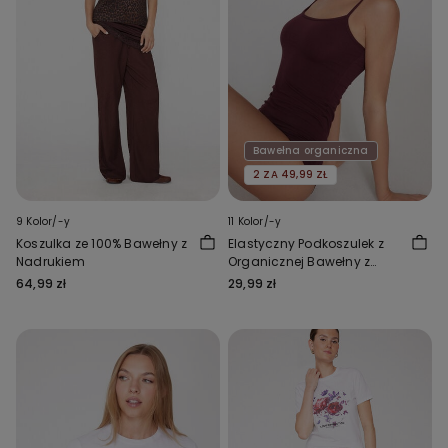
Bawełna organiczna
2 ZA 49,99 ZŁ
9 Kolor/-y
11 Kolor/-y
Koszulka ze 100% Bawełny z
Elastyczny Podkoszulek z
Nadrukiem
Organicznej Bawełny z
Okrągłym Dekoltem
64,99 zł
29,99 zł