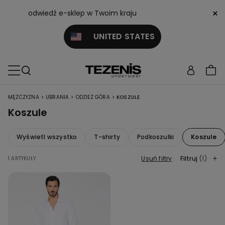
×
odwiedź e-sklep w Twoim kraju
UNITED STATES
>
>
>
MĘŻCZYZNA
UBRANIA
ODZIEŻ GÓRA
KOSZULE
Koszule
Wyświetl wszystko
T-shirty
Podkoszulki
Koszule
Usuń filtry
Filtruj
(1)
1 ARTYKUŁY