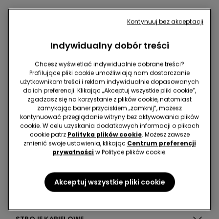
Kontynuuj bez akceptacji
Koszule
Indywidualny dobór treści
Chcesz wyświetlać indywidualnie dobrane treści?
Profilujące pliki cookie umożliwiają nam dostarczanie
użytkownikom treści i reklam indywidualnie dopasowanych
do ich preferencji. Klikając „Akceptuj wszystkie pliki cookie”,
zgadzasz się na korzystanie z plików cookie, natomiast
zamykając baner przyciskiem „zamknij”, możesz
kontynuować przeglądanie witryny bez aktywowania plików
cookie. W celu uzyskania dodatkowych informacji o plikach
BIELIZNA
cookie patrz
Polityka plików cookie
. Możesz zawsze
zmienić swoje ustawienia, klikając
Centrum preferencji
prywatności
w Polityce plików cookie.
PIŻAMY I ODZIEŻ NOCNA
Akceptuj wszystkie pliki cookie
ODZIEŻ
STROJE KĄPIELOWE