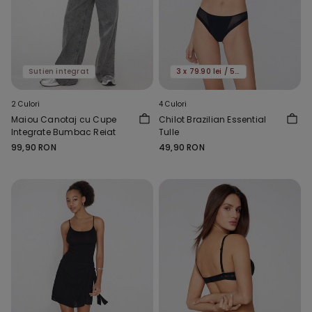
Sutien integrat
3 x 79.90 lei / 5 x 119.90 lei
2 Culori
4 Culori
Maiou Canotaj cu Cupe
Chilot Brazilian Essential
Integrate Bumbac Reiat
Tulle
99,90 RON
49,90 RON