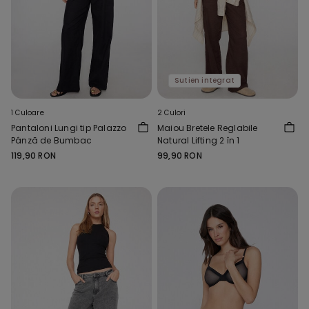
Sutien integrat
1 Culoare
2 Culori
Pantaloni Lungi tip Palazzo
Maiou Bretele Reglabile
Pânză de Bumbac
Natural Lifting 2 în 1
119,90 RON
99,90 RON