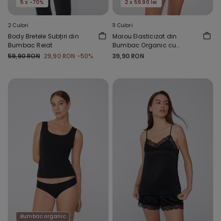
5 x -70%
2 x 59.90 lei
2 Culori
11 Culori
Body Bretele Subțiri din
Maiou Elasticizat din
Bumbac Reiat
Bumbac Organic cu
Decolteu Rotund
59,90 RON
29,90 RON
-50%
39,90 RON
Bumbac organic