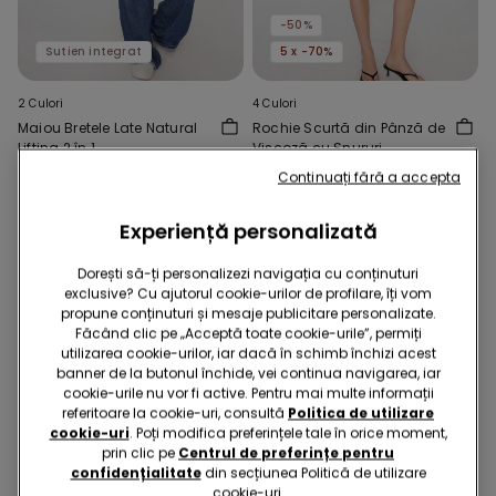
-50%
Sutien integrat
5 x -70%
2 Culori
4 Culori
Maiou Bretele Late Natural
Rochie Scurtă din Pânză de
Lifting 2 în 1
Viscoză cu Șnururi
99,90 RON
79,90 RON
39,90 RON
-50%
Continuați fără a accepta
Experiență personalizată
Dorești să-ți personalizezi navigația cu conținuturi
exclusive? Cu ajutorul cookie-urilor de profilare, îți vom
propune conținuturi și mesaje publicitare personalizate.
Făcând clic pe „Acceptă toate cookie-urile”, permiți
utilizarea cookie-urilor, iar dacă în schimb închizi acest
banner de la butonul închide, vei continua navigarea, iar
cookie-urile nu vor fi active. Pentru mai multe informații
referitoare la cookie-uri, consultă
Politica de utilizare
cookie-uri
. Poți modifica preferințele tale în orice moment,
prin clic pe
Centrul de preferințe pentru
confidențialitate
din secțiunea Politică de utilizare
cookie-uri.