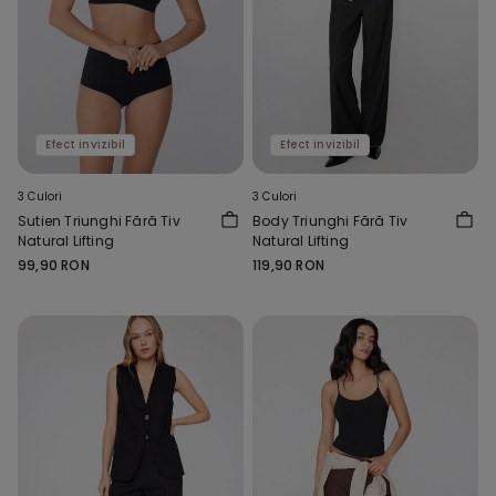
Efect invizibil
Efect invizibil
3 Culori
3 Culori
Sutien Triunghi Fără Tiv
Body Triunghi Fără Tiv
Natural Lifting
Natural Lifting
99,90 RON
119,90 RON