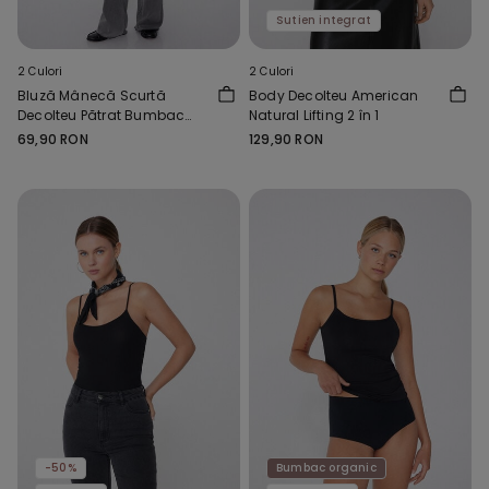
Sutien integrat
2 Culori
2 Culori
Bluză Mânecă Scurtă
Body Decolteu American
Decolteu Pătrat Bumbac
Natural Lifting 2 în 1
Reiat
69,90 RON
129,90 RON
-50%
Bumbac organic