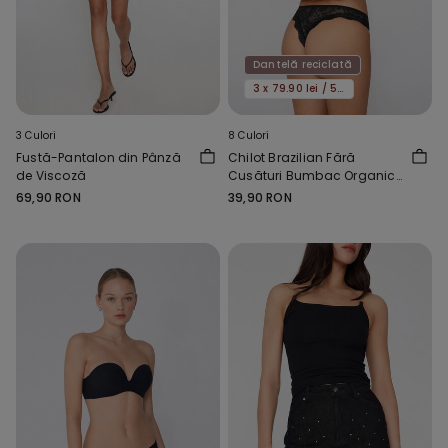
Dantelă reciclată
3 x 79.90 lei / 5 x 119.90 lei
3 Culori
8 Culori
Fustă-Pantalon din Pânză
Chilot Brazilian Fără
de Viscoză
Cusături Bumbac Organic
și Dantelă Reciclată
69,90 RON
39,90 RON