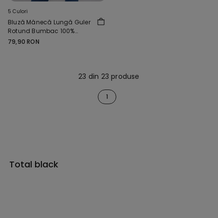
5 Culori
Bluză Mânecă Lungă Guler
Rotund Bumbac 100%
Grosime Medie
79,90 RON
23 din 23 produse
1
Total black