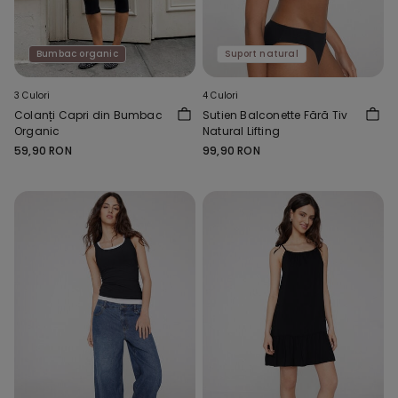
Bumbac organic
Suport natural
3 Culori
4 Culori
Colanți Capri din Bumbac
Sutien Balconette Fără Tiv
Organic
Natural Lifting
59,90 RON
99,90 RON