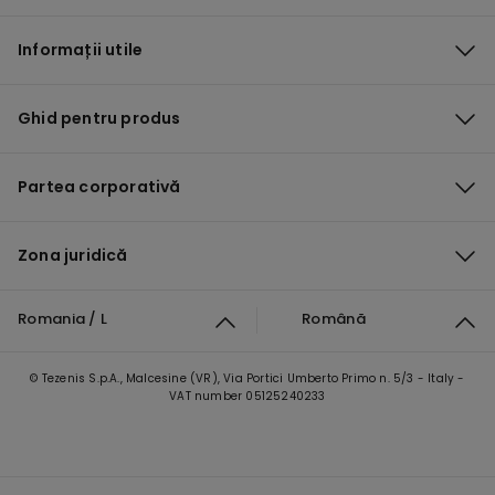
Informații utile
Ghid pentru produs
Partea corporativă
Zona juridică
Romania / L
Română
© Tezenis S.p.A., Malcesine (VR), Via Portici Umberto Primo n. 5/3 - Italy -
VAT number 05125240233