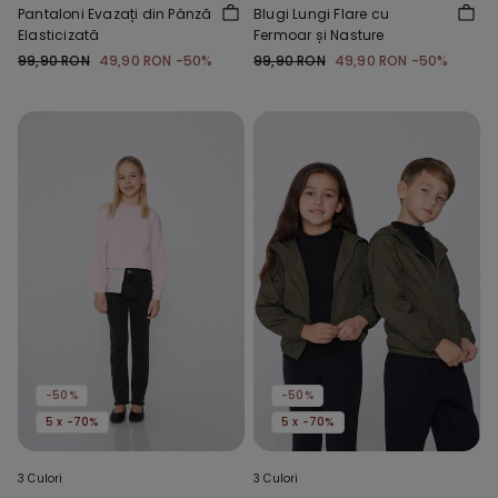
Pantaloni Evazați din Pânză
Blugi Lungi Flare cu
Elasticizată
Fermoar și Nasture
99,90 RON
49,90 RON
-50%
99,90 RON
49,90 RON
-50%
-50%
-50%
5 x -70%
5 x -70%
3 Culori
3 Culori