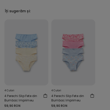
Îți sugerăm și:
4 Culori
4 Culori
4 Perechi Slip Fete din
4 Perechi Slip Fete din
Bumbac Imprimeu
Bumbac Imprimeu
59,90 RON
59,90 RON