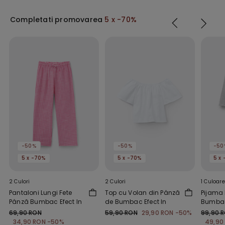
Completati promovarea
5 x -70%
-50%
-50%
-50
5 x -70%
5 x -70%
5 x
2 Culori
2 Culori
1 Culoare
Pantaloni Lungi Fete
Top cu Volan din Pânză
Pijama 
Pânză Bumbac Efect In
de Bumbac Efect In
Bumbac
Lego
69,90 RON
59,90 RON
29,90 RON
-50%
99,90 
34,90 RON
-50%
49,90