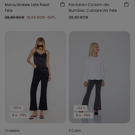
Maiou Bretele Late Reiat
Pantaloni Ciclism din
Fete
Bumbac Culoare Uni Fete
39,90 RON
19,90 RON
-50%
39,90 RON
-50%
-50%
5 x -70%
5 x -70%
1 Culoare
3 Culori