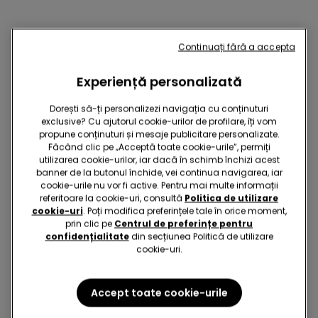
Continuați fără a accepta
S-ar putea să-ți placă și:
Experiență personalizată
Dorești să-ți personalizezi navigația cu conținuturi
exclusive? Cu ajutorul cookie-urilor de profilare, îți vom
propune conținuturi și mesaje publicitare personalizate.
Făcând clic pe „Acceptă toate cookie-urile”, permiți
utilizarea cookie-urilor, iar dacă în schimb închizi acest
banner de la butonul închide, vei continua navigarea, iar
cookie-urile nu vor fi active. Pentru mai multe informații
referitoare la cookie-uri, consultă
Politica de utilizare
cookie-uri
. Poți modifica preferințele tale în orice moment,
prin clic pe
Centrul de preferințe pentru
confidențialitate
din secțiunea Politică de utilizare
cookie-uri.
-50%
-50%
5 x -70%
5 x -70%
Accept toate cookie-urile
2 Culori
3 Culori