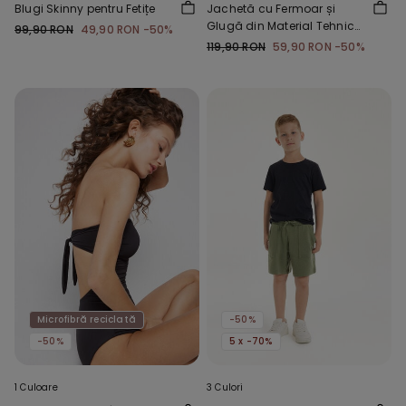
Blugi Skinny pentru Fetițe
Jachetă cu Fermoar și
Glugă din Material Tehnic
99,90 RON
49,90 RON
-50%
Copii Unisex
119,90 RON
59,90 RON
-50%
Microfibră reciclată
-50%
-50%
5 x -70%
1 Culoare
3 Culori