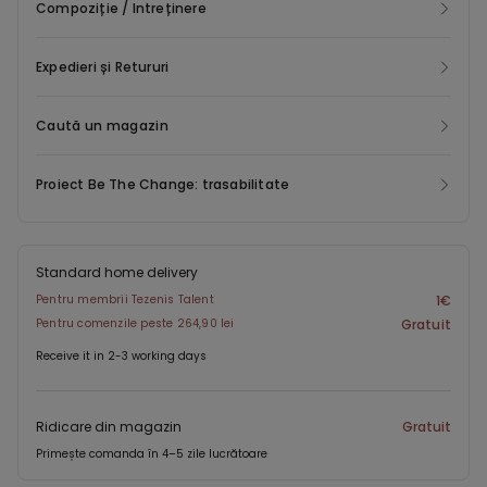
Compoziție / Intreținere
Expedieri și Retururi
Caută un magazin
Proiect Be The Change: trasabilitate
Standard home delivery
Pentru membrii Tezenis Talent
1€
Pentru comenzile peste 264,90 lei
Gratuit
Receive it in 2-3 working days
Ridicare din magazin
Gratuit
Primește comanda în 4–5 zile lucrătoare