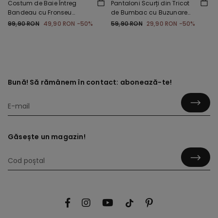
Costum de Baie Întreg
Pantaloni Scurți din Tricot
Bandeau cu Fronseu
de Bumbac cu Buzunare
Microfibră Reciclată
Băieți
99,90 RON
49,90 RON
-50%
59,90 RON
29,90 RON
-50%
Bună! Să rămânem în contact: abonează-te!
Găsește un magazin!