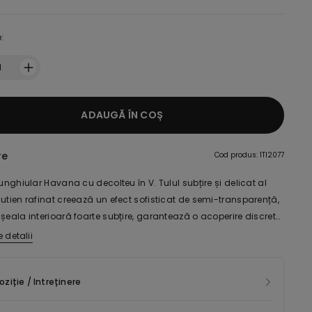
:
1
ADAUGĂ ÎN COȘ
re
Cod produs: 1TI2077
iunghiular Havana cu decolteu în V. Tulul subțire și delicat al
utien rafinat creează un efect sofisticat de semi-transparență,
șeala interioară foarte subțire, garantează o acoperire discretă,
nunța la transparență. Designul fără arcuri asigură o potrivire
 detalii
 susținută de balenele laterale care conferă un plus de
te și susținere, iar marginile plate fără cusături garantează un
iție / Intreținere
cabil chiar și sub cele mai mulate ținute. Bretelele sunt
e, iar închizătoarea circuitului este triplă, cu patru poziții. La