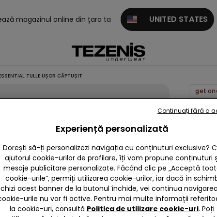
UNITED STATES
tează magazinul online din țara ta
ESSENTIAL TULLE UȘOR CĂPTUȘIT
Sutien
Continuați fără a 
Triungh
Experiență personalizată
Havan
Dorești să-ți personalizezi navigația cu conținuturi exclusive? 
Essenti
ajutorul cookie-urilor de profilare, îți vom propune conținuturi ș
Tulle
mesaje publicitare personalizate. Făcând clic pe „Acceptă toa
Ușor
cookie-urile”, permiți utilizarea cookie-urilor, iar dacă în schim
Căptuș
nchizi acest banner de la butonul închide, vei continua navigarea,
cookie-urile nu vor fi active. Pentru mai multe informații referito
84,90 
la cookie-uri, consultă
Politica de utilizare cookie-uri
. Poți