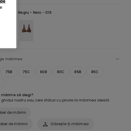
 de
de
selectată:
Negru -
Nero - 019
ege mărimea
75B
75C
80B
80C
85B
85C
e mărime să alegi?
ghidul nostru sau cere sfaturi cu privire la mărimea ideală
bel de mărimi
abel de mărimi
Găsește-ți mărimea