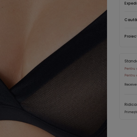
mărimile
Expedi
dimensiun
un nivel 
Caută
Proiec
Stand
Pentru 
Pentru 
Receive
Ridica
Primeșt