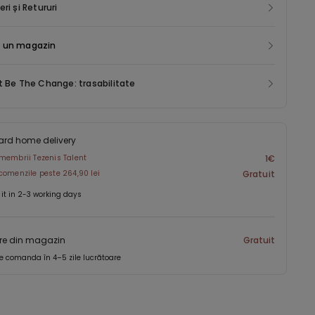
 de la 85B în sus, numărul de copci de la închizătoare și
eri și Retururi
ile bretelelor pot varia, pentru a asigura o potrivire mai bună și
mai ridicat de confort.
 un magazin
t Be The Change: trasabilitate
ard home delivery
membrii Tezenis Talent
1€
comenzile peste 264,90 lei
Gratuit
 it in 2-3 working days
re din magazin
Gratuit
e comanda în 4–5 zile lucrătoare