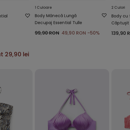
1 Culoare
2 Culori
Body Mânecă Lungă
ntial
Body cu 
Decupaj Essential Tulle
Căptușit 
99,90 RON
49,90 RON
-50%
139,90 
t 29,90 lei