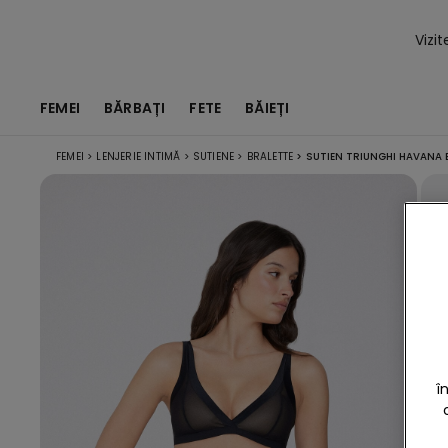
Vizi
FEMEI
BĂRBAȚI
FETE
BĂIEȚI
FEMEI
>
LENJERIE INTIMĂ
>
SUTIENE
>
BRALETTE
>
SUTIEN TRIUNGHI HAVANA 
î