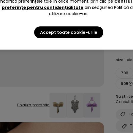
modifica preferințele tale în orice moment, prin clic pe
Centrul
preferințe pentru confidențialitate
din secțiunea Politică 
Culoare 
utilizare cookie-uri.
Accept toate cookie-urile
size:
Al
70B
90B
Nu știi c
Consultă 
Finaliza promoția
Ta
T