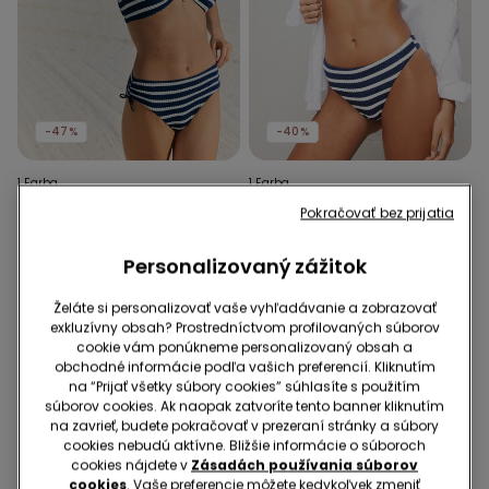
-47%
-40%
1 Farba
1 Farba
Bikinový Podprsenkový Top
Bikinové Brazílske
Pokračovať bez prijatia
s Vyberateľnou
Nohavičky Sailor Stripes
Vypchávkou Sailor Stripes
16,99 €
9,00 €
-47%
9,99 €
6,00 €
-40%
Personalizovaný zážitok
Želáte si personalizovať vaše vyhľadávanie a zobrazovať
exkluzívny obsah? Prostredníctvom profilovaných súborov
cookie vám ponúkneme personalizovaný obsah a
obchodné informácie podľa vašich preferencií. Kliknutím
na “Prijať všetky súbory cookies” súhlasíte s použitím
súborov cookies. Ak naopak zatvoríte tento banner kliknutím
na zavrieť, budete pokračovať v prezeraní stránky a súbory
cookies nebudú aktívne. Bližšie informácie o súboroch
cookies nájdete v
Zásadách používania súborov
cookies
. Vaše preferencie môžete kedykoľvek zmeniť