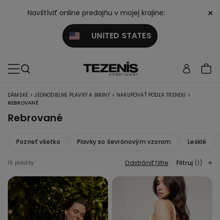
×
Navštíviť online predajňu v mojej krajine:
UNITED STATES
>
>
>
DÁMSKE
JEDNODIELNE PLAVKY A BIKINY
NAKUPOVAŤ PODĽA TRENDU
REBROVANÉ
Rebrované
Pozrieť všetko
Plavky so ševrónovým vzorom
Lesklé
Odstrániť filtre
Filtruj
(1)
19 položky