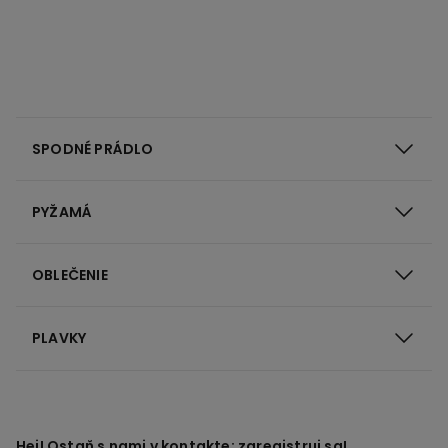
SPODNÉ PRÁDLO
PYŽAMÁ
OBLEČENIE
PLAVKY
Hej! Ostaň s nami v kontakte: zaregistruj sa!