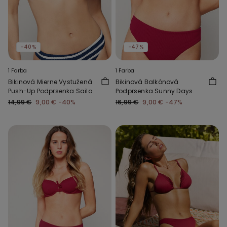
-40%
-47%
1 Farba
1 Farba
Bikinová Mierne Vystužená
Bikinová Balkónová
Push-Up Podprsenka Sailor
Podprsenka Sunny Days
Stripes
14,99 €
9,00 €
-40%
16,99 €
9,00 €
-47%