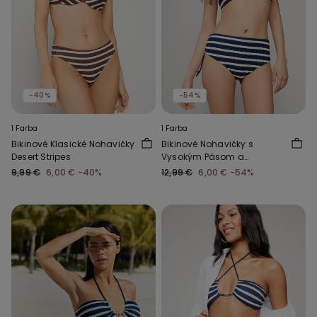
-40%
-54%
1 Farba
1 Farba
Bikinové Klasické Nohavičky
Bikinové Nohavičky s
Desert Stripes
Vysokým Pásom a
Riasením Sailor Stripes
9,99 €
6,00 €
-40%
12,99 €
6,00 €
-54%