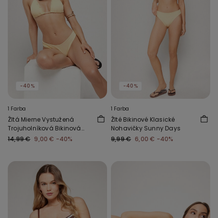
-40%
-40%
1 Farba
1 Farba
Žltá Mierne Vystužená
Žlté Bikinové Klasické
Trojuholníková Bikinová
Nohavičky Sunny Days
Podprsenka Sunny Days
14,99 €
9,00 €
-40%
9,99 €
6,00 €
-40%