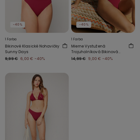
-40%
-40%
1 Farba
1 Farba
Bikinové Klasické Nohavičky
Mierne Vystužená
Sunny Days
Trojuholníková Bikinová
Podprsenka Sunny Days
9,99 €
6,00 €
-40%
14,99 €
9,00 €
-40%