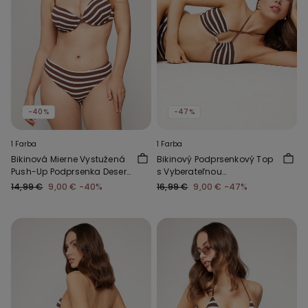
-40%
-47%
1 Farba
1 Farba
Bikinová Mierne Vystužená
Bikinový Podprsenkový Top
Push-Up Podprsenka Desert
s Vyberateľnou
Stripes
Vypchávkou Desert Stripes
14,99 €
9,00 €
-40%
16,99 €
9,00 €
-47%