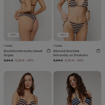
-40%
-40%
1 Farba
1 Farba
Brazílske Nohavičky Desert
Bikinové Brazílske
Stripes
Nohavičky so Šnúrkami
Desert Stripes
9,99 €
6,00 €
-40%
9,99 €
6,00 €
-40%