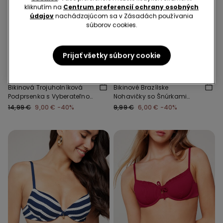
kliknutím na
Centrum preferencií ochrany osobných
údajov
nachádzajúcom sa v Zásadách používania
súborov cookies.
-40%
-40%
Prijať všetky súbory cookie
1 Farba
1 Farba
Bikinová Trojuholníková
Bikinové Brazílske
Podprsenka s Vyberateľnou
Nohavičky so Šnúrkami
Vypchávkou Sailor Stripes
Sailor Stripes
14,99 €
9,00 €
-40%
9,99 €
6,00 €
-40%