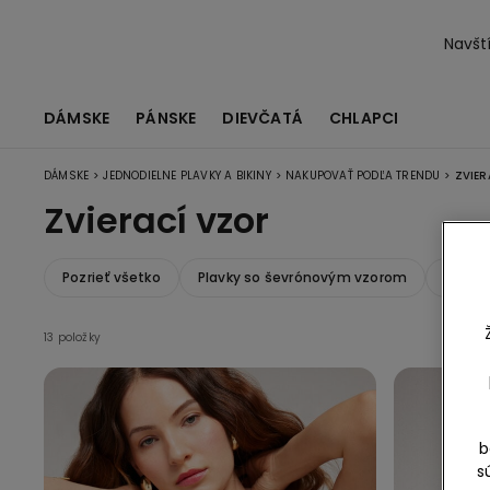
Navští
DÁMSKE
PÁNSKE
DIEVČATÁ
CHLAPCI
>
>
>
DÁMSKE
JEDNODIELNE PLAVKY A BIKINY
NAKUPOVAŤ PODĽA TRENDU
ZVIER
Zvierací vzor
Pozrieť všetko
Plavky so ševrónovým vzorom
Lesklé
13 položky
b
s