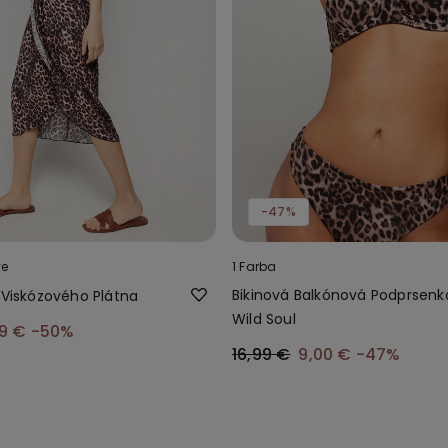
-47%
ve
1 Farba
Bikinová Balkónová Podprsenk
 Viskózového Plátna
Wild Soul
99 €
-50%
16,99 €
9,00 €
-47%