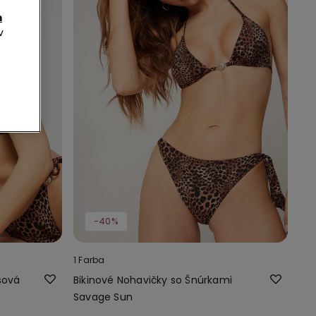
m
v
-40%
1 Farba
sová
Bikinové Nohavičky so Šnúrkami
Savage Sun