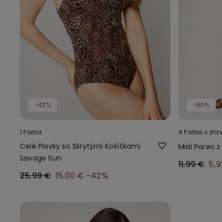
-42%
-50%
1 Farba
4 Farba v zľa
Celé Plavky so Skrytými Košíčkami
Midi Pareo z
Savage Sun
11,99 €
5,
25,99 €
15,00 €
-42%