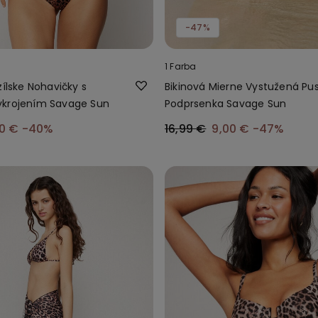
-47%
1 Farba
zílske Nohavičky s
Bikinová Mierne Vystužená Pu
ykrojením Savage Sun
Podprsenka Savage Sun
00 €
-40%
16,99 €
9,00 €
-47%