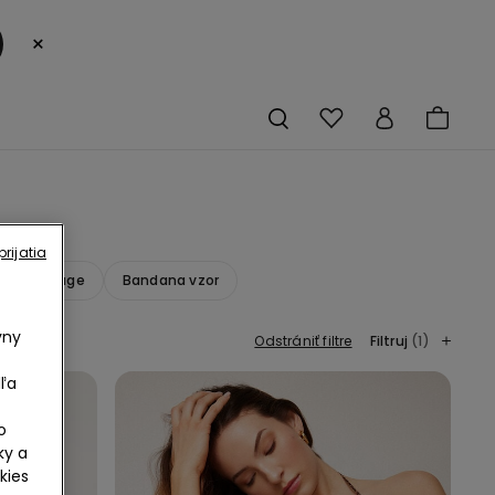
×
rijatia
Vintage
Bandana vzor
vny
Odstrániť filtre
Filtruj
(1)
ľa
o
ky a
kies