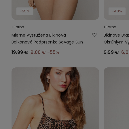
-55%
-40%
1 Farba
1 Farba
Mierne Vystužená Bikinová
Bikinové Bra
Balkónová Podprsenka Savage Sun
Okrúhlym V
19,99 €
9,00 €
-55%
9,99 €
6,