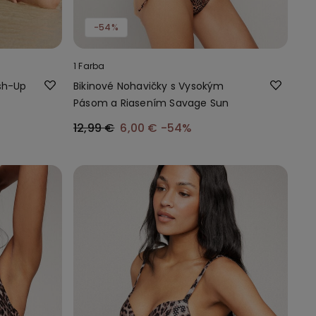
-54%
1 Farba
sh-Up
Bikinové Nohavičky s Vysokým
Pásom a Riasením Savage Sun
12,99 €
6,00 €
-54%