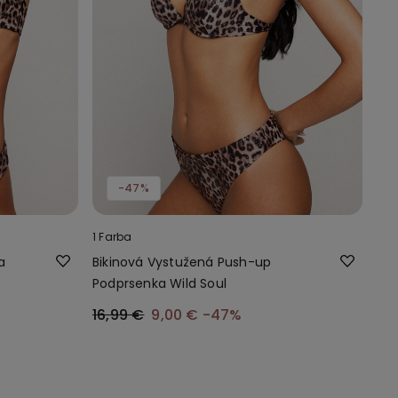
-47%
1 Farba
a
Bikinová Vystužená Push-up
Podprsenka Wild Soul
16,99 €
9,00 €
-47%