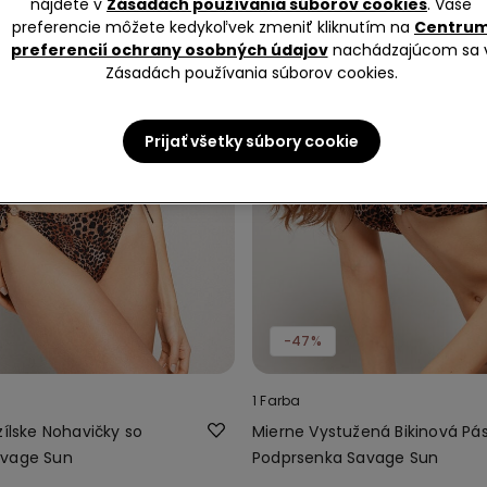
nájdete v
Zásadách používania súborov cookies
. Vaše
preferencie môžete kedykoľvek zmeniť kliknutím na
Centru
preferencií ochrany osobných údajov
nachádzajúcom sa 
Zásadách používania súborov cookies.
Prijať všetky súbory cookie
-47%
1 Farba
zílske Nohavičky so
Mierne Vystužená Bikinová Pá
avage Sun
Podprsenka Savage Sun