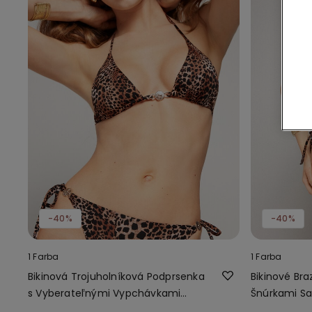
-40%
-40%
1 Farba
1 Farba
Bikinová Trojuholníková Podprsenka
Bikinové Bra
s Vyberateľnými Vypchávkami
Šnúrkami S
Savage Sun