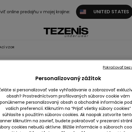
UNITED STATES
viť online predajňu v mojej krajine:
ACÍ VZOR
Pokračovať bez p
Plavky s pruhmi
Zvierací vzor
Rebrované
Vráskavé
Personalizovaný zážitok
Želáte si personalizovať vaše vyhľadávanie a zobrazovať exkluzí
obsah? Prostredníctvom profilovaných súborov cookie vám
ponúkneme personalizovaný obsah a obchodné informácie pod
vašich preferencií. Kliknutím na “Prijať všetky súbory cookies”
súhlasíte s použitím súborov cookies. Ak naopak zatvoríte tent
anner kliknutím na zavrieť, budete pokračovať v prezeraní strán
úbory cookies nebudú aktívne. Bližšie informácie o súboroch coo